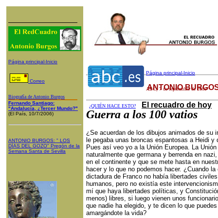
Página principal-Inicio
Página principal-Inicio
Correo
ANTONIO BURGOS
ABC
,
7
de septiembre de 2009
Biografía de Antonio Burgos
Fernando Santiago:
El recuadro de hoy
¿QUIÉN HACE ESTO?
"Andalucía, ¿Tercer Mundo?"
Guerra a los 100 vatios
(El País, 10/7/2006)
¿Se acuerdan de los dibujos animados de su i
le pegaba unas broncas espantosas a Heidi y 
ANTONIO BURGOS
: "
LOS
DÍAS DEL GOZO
"
Pregón de la
Pues así veo yo a la Unión Europea. La Unión
Semana Santa
de Sevilla
naturalmente que germana y berrenda en nazi,
en el continente y que se mete hasta en nuest
hacer y lo que no podemos hacer. ¿Cuando la 
dictadura de Franco no había libertades civile
humanos, pero no existía este intervencioni
mí que haya libertades políticas, y Constituci
menos) libres, si luego vienen unos funcionari
que nadie ha elegido, y te dicen lo que puede
amargándote la vida?