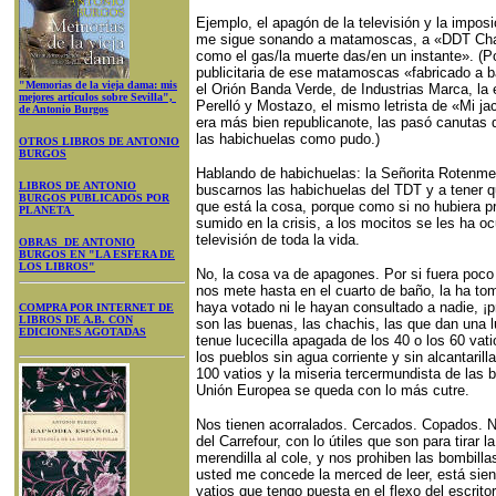
Ejemplo, el apagón de la televisión y la imposi
me sigue sonando a matamoscas, a «DDT Chas
como el gas/la muerte das/en un instante». (Po
publicitaria de ese matamoscas «fabricado a 
"Memorias de la vieja dama: mis
el Orión Banda Verde, de Industrias Marca, la 
mejores artículos sobre Sevilla",
Perelló y Mostazo, el mismo letrista de «Mi j
de Antonio Burgos
era más bien republicanote, las pasó canutas 
las habichuelas como pudo.)
OTROS LIBROS DE ANTONIO
BURGOS
Hablando de habichuelas: la Señorita Rotenme
LIBROS DE ANTONIO
buscarnos las habichuelas del TDT y a tener qu
BURGOS PUBLICADOS POR
que está la cosa, porque como si no hubiera 
PLANETA
sumido en la crisis, a los mocitos se les ha oc
televisión de toda la vida.
OBRAS DE ANTONIO
BURGOS EN "LA ESFERA DE
LOS LIBROS"
No, la cosa va de apagones. Por si fuera poco
nos mete hasta en el cuarto de baño, la ha tom
haya votado ni le hayan consultado a nadie, ¡p
COMPRA POR INTERNET DE
LIBROS DE A.B. CON
son las buenas, las chachis, las que dan una l
EDICIONES AGOTADAS
tenue lucecilla apagada de los 40 o los 60 vat
los pueblos sin agua corriente y sin alcantaril
100 vatios y la miseria tercermundista de las 
Unión Europea se queda con lo más cutre.
Nos tienen acorralados. Cercados. Copados. N
del Carrefour, con lo útiles que son para tirar l
merendilla al cole, y nos prohiben las bombill
usted me concede la merced de leer, está siend
vatios que tengo puesta en el flexo del escrito