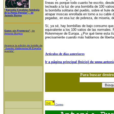
líneas es porque todo cuanto he escrito, desd
tecleado a la luz de una bombilla de 100 vatio
"Rapsodia Española: Antología
la bombilla solitaria del pueblo, sobre el hule 
de la Poesía Popular", de
atrapar moscas enrollada en torno a su cable 
Antonio Burgos
pegadas, en esa luz de pobreza, de miseria, de
Sí, ya sé, hay bombillas de bajo consumo que,
equivalente a los 100 vatios de las normales. 
Gatos sin Fronteras"
, de
Rotenmeyer de Europa. ¿Por qué tiene esta tía
Antonio Burgos
precisamente cuando más hablamos de libert
Aparece la edición de bolsillo de
"Juanito Valderrama:Mi España
querida"
Articulos de días anteriores
Ir a página principal (Inicio) de www.anto
Para buscar dentr
Correo