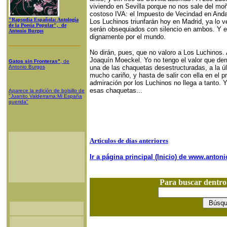
viviendo en Sevilla porque no nos sale del mo
costoso IVA: el Impuesto de Vecindad en Andal
"Rapsodia Española: Antología
Los Luchinos triunfarán hoy en Madrid, ya lo v
de la Poesía Popular", de
serán obsequiados con silencio en ambos. Y es
Antonio Burgos
dignamente por el mundo.
No dirán, pues, que no valoro a Los Luchinos
Joaquín Moeckel. Yo no tengo el valor que de
Gatos sin Fronteras"
, de
Antonio Burgos
una de las chaquetas desestructuradas, a la ú
mucho cariño, y hasta de salir con ella en el
admiración por los Luchinos no llega a tanto.
esas chaquetas...
Aparece la edición de bolsillo de
"Juanito Valderrama:Mi España
querida"
Articulos de días anteriores
Ir a página principal (Inicio) de www.anto
Para buscar dentr