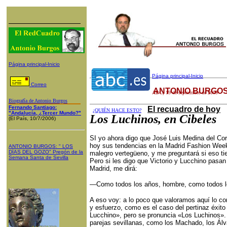
Página principal-Inicio
Página principal-Inicio
Correo
ANTONIO BURGOS
ABC
,
19
de septiembre de 2009
Biografía de Antonio Burgos
Fernando Santiago:
El recuadro de hoy
¿QUIÉN HACE ESTO?
"Andalucía, ¿Tercer Mundo?"
Los Luchinos, en Cibeles
(El País, 10/7/2006)
SI yo ahora digo que José Luis Medina del Cor
hoy sus tendencias en la Madrid Fashion Week
ANTONIO BURGOS
: "
LOS
DÍAS DEL GOZO
"
Pregón de la
malegro vertegüeno, y me preguntará si eso t
Semana Santa
de Sevilla
Pero si les digo que Victorio y Lucchino pasan
Madrid, me dirá:
—Como todos los años, hombre, como todos l
A eso voy: a lo poco que valoramos aquí lo co
y esfuerzo, como es el caso del pertinaz éxito
Lucchino», pero se pronuncia «Los Luchinos».
parejas sevillanas, como los Machado, los Álva