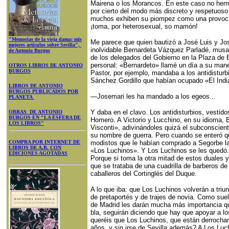
Mairena o los Morancos. En este caso no herm
por cierto del modo más discreto y respetuos
muchos exhiben su piompez como una provocaci
¡toma, por heterosexual, so mamón!
"Memorias de la vieja dama: mis
Me parece que quien bautizó a José Luis y Jo
mejores artículos sobre Sevilla",
inolvidable Bernardeta Vázquez Parladé, musa 
de Antonio Burgos
de los delegados del Gobierno en la Plaza de
personal: «Bernardeto» llamé un día a su man
OTROS LIBROS DE ANTONIO
BURGOS
Pastor, por ejemplo, mandaba a los antidisturbi
Sánchez Gordillo que habían ocupado «El Indi
LIBROS DE ANTONIO
BURGOS PUBLICADOS POR
—Josemari les ha mandado a los egeos...
PLANETA
Y daba en el clavo. Los antidisturbios, vesti
OBRAS DE ANTONIO
BURGOS EN "LA ESFERA DE
Homero. A Victorio y Lucchino, en su idioma, 
LOS LIBROS"
Visconti», adivinándoles quizá el subconscie
su nombre de guerra. Pero cuando se enteró qu
COMPRA POR INTERNET DE
modistos que le habían comprado a Segorbe la
LIBROS DE A.B. CON
«Los Luchinos». Y Los Luchinos se les quedó. 
EDICIONES AGOTADAS
Porque si toma la otra mitad de estos duales y
que se trataba de una cuadrilla de barberos de 
caballeros del Cortinglés del Duque.
A lo que iba: que Los Luchinos volverán a triun
de pretaportés y de trajes de novia. Como suele
de Madrid les darán mucha más importancia que
bla, seguirán diciendo que hay que apoyar a
queréis que Los Luchinos, que están derrocha
años, y sin irse de Sevilla además? A Los Luc