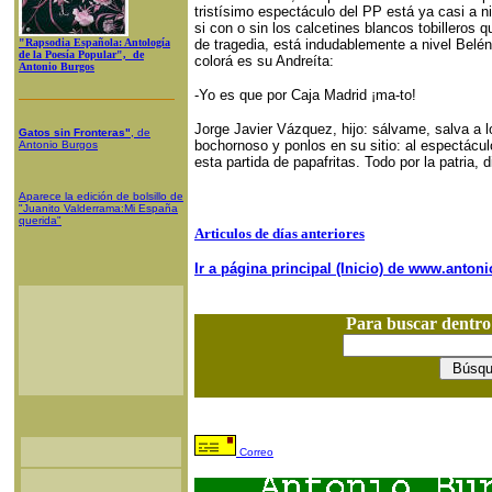
tristísimo espectáculo del PP está ya casi a 
si con o sin los calcetines blancos tobilleros
"Rapsodia Española: Antología
de tragedia, está indudablemente a nivel Belé
de la Poesía Popular", de
colorá es su Andreíta:
Antonio Burgos
-Yo es que por Caja Madrid ¡ma-to!
Jorge Javier Vázquez, hijo: sálvame, salva a 
Gatos sin Fronteras"
, de
bochornoso y ponlos en su sitio: al espectácul
Antonio Burgos
esta partida de papafritas. Todo por la patria, 
Aparece la edición de bolsillo de
"Juanito Valderrama:Mi España
querida"
Articulos de días anteriores
Ir a página principal (Inicio) de www.anto
Para buscar dentr
Correo