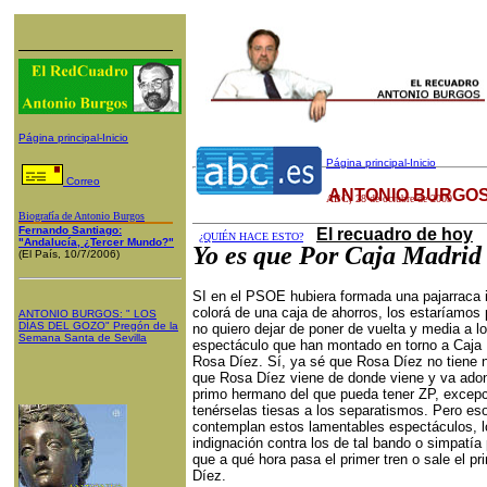
Página principal-Inicio
Página principal-Inicio
Correo
ANTONIO BURGOS
ABC
,
28
de octubre de 2009
Biografía de Antonio Burgos
Fernando Santiago:
El recuadro de hoy
¿QUIÉN HACE ESTO?
"Andalucía, ¿Tercer Mundo?"
Yo es que Por Caja Madrid
(El País, 10/7/2006)
SI en el PSOE hubiera formada una pajarraca i
colorá de una caja de ahorros, los estaríamo
ANTONIO BURGOS
: "
LOS
DÍAS DEL GOZO
"
Pregón de la
no quiero dejar de poner de vuelta y media a l
Semana Santa
de Sevilla
espectáculo que han montado en torno a Caja
Rosa Díez. Sí, ya sé que Rosa Díez no tiene 
que Rosa Díez viene de donde viene y va adon
primo hermano del que pueda tener ZP, excep
tenérselas tiesas a los separatismos. Pero es
contemplan estos lamentables espectáculos, lo
indignación contra los de tal bando o simpatía 
que a qué hora pasa el primer tren o sale el p
Díez.