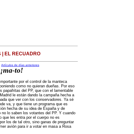
 | EL RECUADRO
Artículos de días anteriores
 ¡ma-to!
mportante por el control de la manteca
s poniendo como no quieran dueñas. Por eso
os papafritas del PP, que con el lamentable
 Madrid le están dando la campaña hecha a
nada que ver con los conservadores. Ya sé
de va, y que tiene un programa que es
ción hecha de su idea de España y de
o no lo saben los votantes del PP. Y cuando
 que les entra por el cuerpo no es
por los de tal otro, sino ganas de preguntar
rimer avión para ir a votar en masa a Rosa