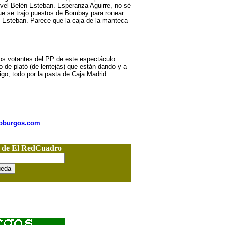
nivel Belén Esteban. Esperanza Aguirre, no sé
 que se trajo puestos de Bombay para ronear
n Esteban. Parece que la caja de la manteca
los votantes del PP de este espectáculo
o de plató (de lentejás) que están dando y a
digo, todo por la pasta de Caja Madrid.
nioburgos.com
o de El RedCuadro