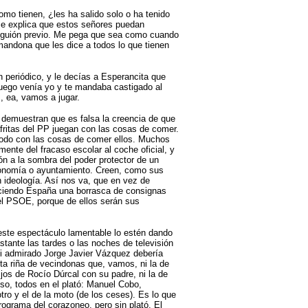
mo tienen, ¿les ha salido solo o ha tenido
se explica que estos señores puedan
in guión previo. Me pega que sea como cuando
mandona que les dice a todos lo que tienen
n periódico, y le decías a Esperancita que
luego venía yo y te mandaba castigado al
, ea, vamos a jugar.
P demuestran que es falsa la creencia de que
fritas del PP juegan con las cosas de comer.
todo con las cosas de comer ellos. Muchos
mente del fracaso escolar al coche oficial, y
ón a la sombra del poder protector de un
tonomía o ayuntamiento. Creen, como sus
n ideología. Así nos va, que en vez de
eciendo España una borrasca de consignas
el PSOE, porque de ellos serán sus
este espectáculo lamentable lo estén dando
stante las tardes o las noches de televisión
 mi admirado Jorge Javier Vázquez debería
a riña de vecindonas que, vamos, ni la de
jos de Rocío Dúrcal con su padre, ni la de
o, todos en el plató: Manuel Cobo,
tro y el de la moto (de los ceses). Es lo que
ograma del corazoneo, pero sin plató. El