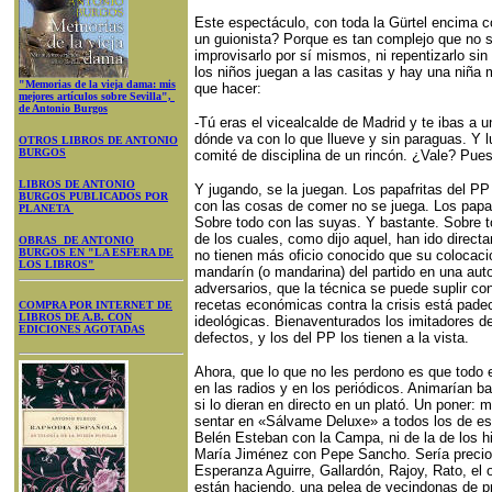
Este espectáculo, con toda la Gürtel encima co
un guionista? Porque es tan complejo que no 
improvisarlo por sí mismos, ni repentizarlo s
los niños juegan a las casitas y hay una niña 
"Memorias de la vieja dama: mis
que hacer:
mejores artículos sobre Sevilla",
de Antonio Burgos
-Tú eras el vicealcalde de Madrid y te ibas a u
dónde va con lo que llueve y sin paraguas. Y 
OTROS LIBROS DE ANTONIO
BURGOS
comité de disciplina de un rincón. ¿Vale? Pues
LIBROS DE ANTONIO
Y jugando, se la juegan. Los papafritas del P
BURGOS PUBLICADOS POR
con las cosas de comer no se juega. Los papa
PLANETA
Sobre todo con las suyas. Y bastante. Sobre 
de los cuales, como dijo aquel, han ido directa
OBRAS DE ANTONIO
BURGOS EN "LA ESFERA DE
no tienen más oficio conocido que su colocaci
LOS LIBROS"
mandarín (o mandarina) del partido en una au
adversarios, que la técnica se puede suplir co
recetas económicas contra la crisis está pad
COMPRA POR INTERNET DE
LIBROS DE A.B. CON
ideológicas. Bienaventurados los imitadores d
EDICIONES AGOTADAS
defectos, y los del PP los tienen a la vista.
Ahora, que lo que no les perdono es que todo 
en las radios y en los periódicos. Animarían ba
si lo dieran en directo en un plató. Un poner:
sentar en «Sálvame Deluxe» a todos los de est
Belén Esteban con la Campa, ni de la de los hi
María Jiménez con Pepe Sancho. Sería precios
Esperanza Aguirre, Gallardón, Rajoy, Rato, el o
están haciendo, una pelea de vecindonas de pr