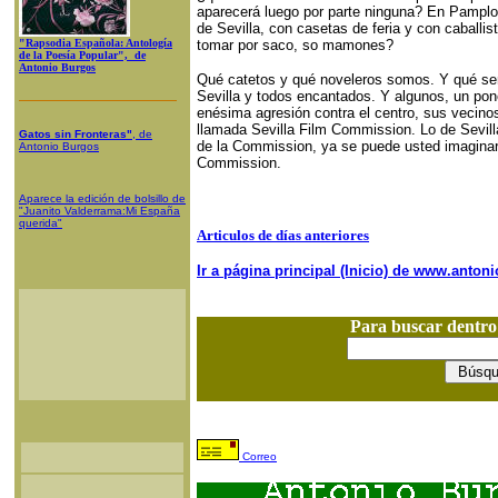
aparecerá luego por parte ninguna? En Pamplo
de Sevilla, con casetas de feria y con caballi
"Rapsodia Española: Antología
tomar por saco, so mamones?
de la Poesía Popular", de
Antonio Burgos
Qué catetos y qué noveleros somos. Y qué ser
Sevilla y todos encantados. Y algunos, un pon
enésima agresión contra el centro, sus vecino
llamada Sevilla Film Commission. Lo de Sevilla
Gatos sin Fronteras"
, de
de la Commission, ya se puede usted imaginar
Antonio Burgos
Commission.
Aparece la edición de bolsillo de
"Juanito Valderrama:Mi España
querida"
Articulos de días anteriores
Ir a página principal (Inicio) de www.anto
Para buscar dentr
Correo