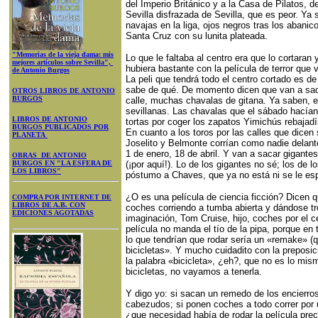
del Imperio Británico y a la Casa de Pilatos, 
Sevilla disfrazada de Sevilla, que es peor. Y
navajas en la liga, ojos negros tras los abani
Santa Cruz con su lunita plateada.
"Memorias de la vieja dama: mis
Lo que le faltaba al centro era que lo cortaran
mejores artículos sobre Sevilla",
hubiera bastante con la película de terror que
de Antonio Burgos
La peli que tendrá todo el centro cortado es de
sabe de qué. De momento dicen que van a sac
OTROS LIBROS DE ANTONIO
BURGOS
calle, muchas chavalas de gitana. Ya saben, 
sevillanas. Las chavalas que el sábado hacía
LIBROS DE ANTONIO
tortas por coger los zapatos Yimichús rebajad
BURGOS PUBLICADOS POR
En cuanto a los toros por las calles que dicen 
PLANETA
Joselito y Belmonte corrían como nadie delante d
1 de enero, 18 de abril. Y van a sacar gigante
OBRAS DE ANTONIO
BURGOS EN "LA ESFERA DE
(¡por aquí!). Lo de los gigantes no sé; los de
LOS LIBROS"
póstumo a Chaves, que ya no está ni se le es
¿O es una película de ciencia ficción? Dicen q
COMPRA POR INTERNET DE
LIBROS DE A.B. CON
coches corriendo a tumba abierta y dándose t
EDICIONES AGOTADAS
imaginación, Tom Cruise, hijo, coches por el ce
película no manda el tío de la pipa, porque en 
lo que tendrían que rodar sería un «remake» (q
bicicletas». Y mucho cuidadito con la preposi
la palabra «bicicleta», ¿eh?, que no es lo mis
bicicletas, no vayamos a tenerla.
Y digo yo: si sacan un remedo de los encierro
cabezudos; si ponen coches a todo correr por u
¿que necesidad había de rodar la película prec