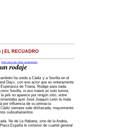
 | EL RECUADRO
Artículos de días anteriores
:un rodaje
ambién ha unido a Cádiz y a Sevilla en el
 and Day», con ese actor que es enteramente
 Esperanza de Triana. Rodaje para nada.
omo Sevilla, ni eso traerá un solo turista
a peli no aparece por ningún sitio, entre
 Comentaba ayer José Joaquín León la mala
zá por influencia de su primacía
, Cádiz siempre sale disfrazada, mayormente
nos subsaharianitos.
azada. No de La Habana, sino de la Arabia,
Plaza España le vistieron de cuartel general