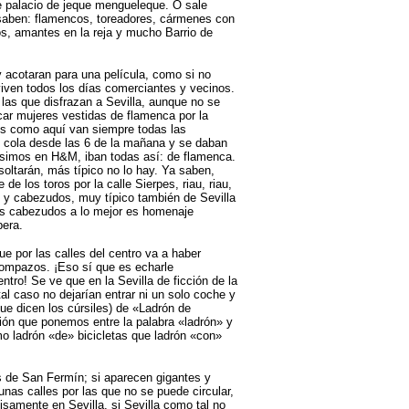
de palacio de jeque mengueleque. O sale
a saben: flamencos, toreadores, cármenes con
cos, amantes en la reja y mucho Barrio de
 y acotaran para una película, como si no
 viven todos los días comerciantes y vecinos.
 las que disfrazan a Sevilla, aunque no se
ar mujeres vestidas de flamenca por la
es como aquí van siempre todas las
n cola desde las 6 de la mañana y se daban
ísimos en H&M, iban todas así: de flamenca.
soltarán, más típico no lo hay. Ya saben,
e los toros por la calle Sierpes, riau, riau,
s y cabezudos, muy típico también de Sevilla
 los cabezudos a lo mejor es homenaje
pera.
ue por las calles del centro va a haber
rompazos. ¡Eso sí que es echarle
ntro! Se ve que en la Sevilla de ficción de la
tal caso no dejarían entrar ni un solo coche y
ue dicen los cúrsiles) de «Ladrón de
ción que ponemos entre la palabra «ladrón» y
mo ladrón «de» bicicletas que ladrón «con»
s de San Fermín; si aparecen gigantes y
nas calles por las que no se puede circular,
isamente en Sevilla, si Sevilla como tal no