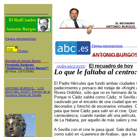
Página principal-Inicio
Página principal-Inicio
Correo
ANTONIO BURGOS
ABC
,
16
de noviembre de 2009
Biografía de Antonio Burgos
Fernando Santiago:
El recuadro de hoy
¿QUIÉN HACE ESTO?
"Andalucía, ¿Tercer Mundo?"
Lo que le faltaba al centro
(El País, 10/7/2006)
El Padre Hércules que fundó ambas ciudades t
padecimiento y porsaco del rodaje de «Knight
ANTONIO BURGOS
: "
LOS
DÍAS DEL GOZO
"
Pregón de la
Rivera Ordóñez, sólo que no es hermano de la
Semana Santa
de Sevilla
Porque ni Cádiz saldrá como Cádiz, ni Sevilla c
cautivado por el encanto de una ciudad que en l
decorados y fotochó de escenarios virtuales.
pata que tiene Cádiz para salir en el cine. Qui
carnavalesca, cuando ruedan allí una película
de La Habana, por aquello de más salero y me
A Sevilla con el cine le pasa igual. Sale disfr
como salió en «Lawrence de Arabia», que a la 