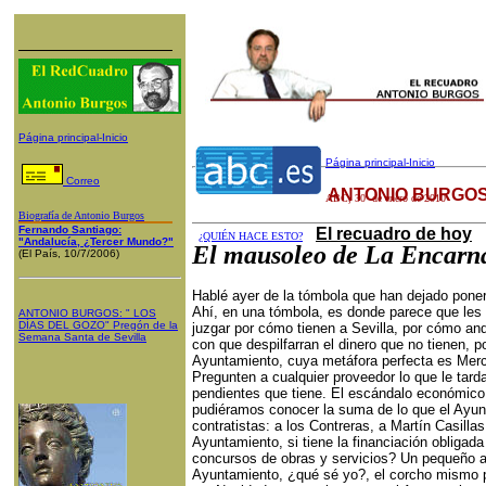
Página principal-Inicio
Página principal-Inicio
Correo
ANTONIO BURGOS
ABC
,
30
de enero de 2010
Biografía de Antonio Burgos
Fernando Santiago:
El recuadro de hoy
¿QUIÉN HACE ESTO?
"Andalucía, ¿Tercer Mundo?"
El mausoleo de La Encarn
(El País, 10/7/2006)
Hablé ayer de la tómbola que han dejado pone
Ahí, en una tómbola, es donde parece que les h
ANTONIO BURGOS
: "
LOS
DÍAS DEL GOZO
"
Pregón de la
juzgar por cómo tienen a Sevilla, por cómo and
Semana Santa
de Sevilla
con que despilfarran el dinero que no tienen, po
Ayuntamiento, cuya metáfora perfecta es Merc
Pregunten a cualquier proveedor lo que le tard
pendientes que tiene. El escándalo económico 
pudiéramos conocer la suma de lo que el Ayunt
contratistas: a los Contreras, a Martín Casill
Ayuntamiento, si tiene la financiación obligada
concursos de obras y servicios? Un pequeño 
Ayuntamiento, ¿qué sé yo?, el corcho mismo pa