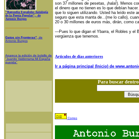
son 37 millones de pesetas, ¡hala!). Menos cor
el dinero que no tienen es lo que debían hacer
"Rapsodia Española: Antología
que lo siguen utilizando. Usted ha leído este 
de la Poesía Popular", de
seguro que esta manta de...(me lo callo), cuand
Antonio Burgos
20 o 30 millones de euros más, dirán, como c
—Pues lo que digan el Ybarra, el Robles y el 
vergüenza que tenemos.
Gatos sin Fronteras"
, de
Antonio Burgos
Aparece la edición de bolsillo de
Articulos de días anteriores
"Juanito Valderrama:Mi España
querida"
Ir a página principal (Inicio) de www.anto
Para buscar dentr
Correo