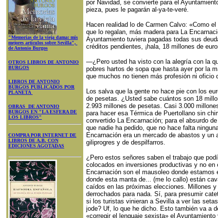
por Navidad, se convierte para el Ayuntamient
pieza, pues le pagarán al-ya-te-veré.
Hacen realidad lo de Carmen Calvo: «Como el d
que lo regalan, más madera para La Encarnació
"Memorias de la vieja dama: mis
Ayuntamiento tuviera pagadas todas sus deuda
mejores artículos sobre Sevilla",
créditos pendientes, ¡hala, 18 millones de eu
de Antonio Burgos
—¿Pero usted ha visto con la alegría con la q
OTROS LIBROS DE ANTONIO
BURGOS
pobres hartos de sopa que hasta ayer por la 
que muchos no tienen más profesión ni oficio q
LIBROS DE ANTONIO
BURGOS PUBLICADOS POR
Los salva que la gente no hace pie con los eur
PLANETA
de pesetas. ¿Usted sabe cuántos son 18 millo
2.993 millones de pesetas. Casi 3.000 millone
OBRAS DE ANTONIO
BURGOS EN "LA ESFERA DE
para hacer esa Térmica de Puertollano sin ch
LOS LIBROS"
convertido La Encarnación; para el absurdo d
que nadie ha pedido, que no hace falta ningun
Encarnación era un mercado de abastos y un 
COMPRA POR INTERNET DE
LIBROS DE A.B. CON
giliprogres y de despilfarros.
EDICIONES AGOTADAS
¿Pero estos señores saben el trabajo que podí
colocados en inversiones productivas y no en 
Encarnación son el mausoleo donde estamos en
donde esta manta de... (me lo callo) están cava
caídos en las próximas elecciones. Millones y
derrochados para nada. Sí, para presumir ca
si los turistas vinieran a Sevilla a ver las set
jode? Uf, lo que he dicho. Esto también va a d
«corregir el lenguaje sexista» el Ayuntamiento