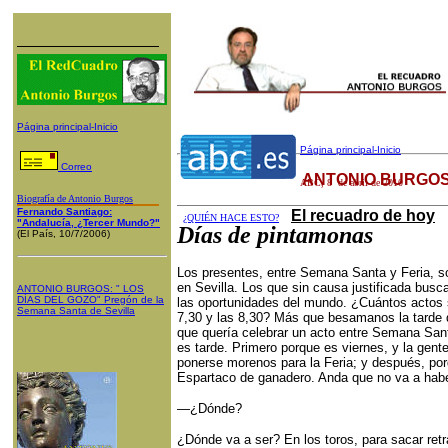
Página principal-Inicio
Página principal-Inicio
Correo
ANTONIO BURGOS
ABC
,
8
de abril de 2010
Biografía de Antonio Burgos
Fernando Santiago:
El recuadro de hoy
¿QUIÉN HACE ESTO?
"Andalucía, ¿Tercer Mundo?"
Días de pintamonas
(El País, 10/7/2006)
Los presentes, entre Semana Santa y Feria, so
en Sevilla. Los que sin causa justificada busca
ANTONIO BURGOS
: "
LOS
DÍAS DEL GOZO
"
Pregón de la
las oportunidades del mundo. ¿Cuántos actos s
Semana Santa
de Sevilla
7,30 y las 8,30? Más que besamanos la tarde 
que quería celebrar un acto entre Semana San
es tarde. Primero porque es viernes, y la gent
ponerse morenos para la Feria; y después, por
Espartaco de ganadero. Anda que no va a habe
—¿Dónde?
¿Dónde va a ser? En los toros, para sacar ret