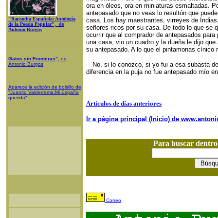
ora en óleos, ora en miniaturas esmaltadas. 
antepasado que no veas lo resultón que puede
"Rapsodia Española: Antología
casa. Los hay maestrantes, virreyes de Indias
de la Poesía Popular", de
señores ricos por su casa. De todo lo que se q
Antonio Burgos
ocurrir que al comprador de antepasados para 
una casa, vio un cuadro y la dueña le dijo que
su antepasado. A lo que el pintamonas cínico 
Gatos sin Fronteras"
, de
—No, si lo conozco, si yo fui a esa subasta de
Antonio Burgos
diferencia en la puja no fue antepasado mío en
Aparece la edición de bolsillo de
"Juanito Valderrama:Mi España
querida"
Articulos de días anteriores
Ir a página principal (Inicio) de www.anto
Para buscar dentr
Correo