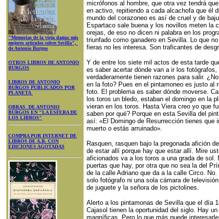
micrófonos al hombre, que otra vez tendrá qu
en activo, repitiendo a cada alcachofa que él 
mundo del corazoneo es así de cruel y de baju
Espartaco sale buena y los novillos meten la c
orejas, de eso no dicen ni palabra en los pro
"Memorias de la vieja dama: mis
triunfado como ganadero en Sevilla. Lo que no 
mejores artículos sobre Sevilla",
fieras no les interesa. Son traficantes de desg
de Antonio Burgos
Y de entre los siete mil actos de esta tarde 
OTROS LIBROS DE ANTONIO
BURGOS
es saber acertar dónde van a ir los fotógrafos,
verdaderamente tienen razones para salir. ¿N
LIBROS DE ANTONIO
en la foto? Pues en el pintamoneo es justo al 
BURGOS PUBLICADOS POR
foto. El problema es saber dónde moverse. Cas
PLANETA
los toros un bledo, estaban el domingo en la pl
vieran en los toros. Hasta Viera creo yo que f
OBRAS DE ANTONIO
BURGOS EN "LA ESFERA DE
saben por qué? Porque en esta Sevilla del pi
LOS LIBROS"
así: «El Domingo de Resurrección tienes que ir
muerto o estás arruinado».
COMPRA POR INTERNET DE
LIBROS DE A.B. CON
Rasquen, rasquen bajo la pregonada afición de
EDICIONES AGOTADAS
de estar allí porque hay que estar allí. Mire 
aficionados va a los toros a una grada de sol. 
puertas que hay, por otra que no sea la del Prí
de la calle Adriano que da a la calle Circo. No.
solo fotógrafo ni una sola cámara de televisió
de juguete y la señora de los pictolines.
Alerto a los pintamonas de Sevilla que el día 
Cajasol tienen la oportunidad del siglo. Hay 
magníficas. Pero lo que más puede interesarl