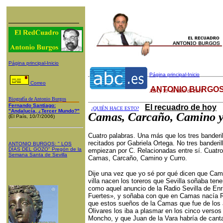
Página principal-Inicio
Página principal-Inicio
Correo
ANTONIO BURGOS
ABC
,
19
de abril de 2010
Biografía de Antonio Burgos
Fernando Santiago:
El recuadro de hoy
¿QUIÉN HACE ESTO?
"Andalucía, ¿Tercer Mundo?"
Camas, Carcaño, Camino y
(El País, 10/7/2006)
Cuatro palabras. Una más que los tres banderi
recitados por Gabriela Ortega. No tres banderil
ANTONIO BURGOS
: "
LOS
DÍAS DEL GOZO
"
Pregón de la
empiezan por C. Relacionadas entre sí. Cuatro
Semana Santa
de Sevilla
Camas, Carcaño, Camino y Curro.
Dije una vez que yo sé por qué dicen que Cam
villa nacen los toreros que Sevilla soñaba ten
como aquel anuncio de la Radio Sevilla de Enr
Fuertes», y soñaba con que en Camas nacía 
que estos sueños de la Camas que fue de los 
Olivares los iba a plasmar en los cinco verso
Moncho, y que Juan de la Vara habría de canta