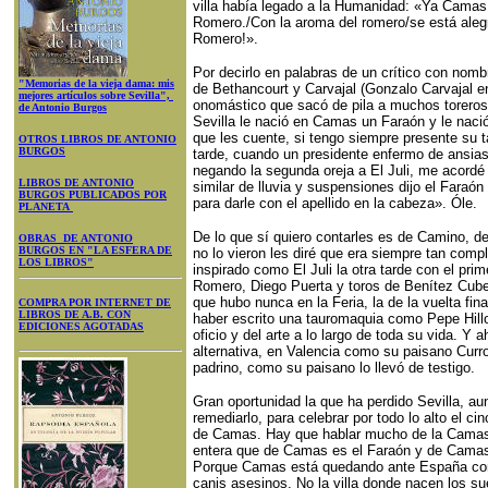
villa había legado a la Humanidad: «Ya Camas
Romero./Con la aroma del romero/se está aleg
Romero!».
Por decirlo en palabras de un crítico con nomb
"Memorias de la vieja dama: mis
de Bethancourt y Carvajal (Gonzalo Carvajal en 
mejores artículos sobre Sevilla",
onomástico que sacó de pila a muchos toreros
de Antonio Burgos
Sevilla le nació en Camas un Faraón y le naci
que les cuente, si tengo siempre presente su 
OTROS LIBROS DE ANTONIO
BURGOS
tarde, cuando un presidente enfermo de ansia
negando la segunda oreja a El Juli, me acordé
LIBROS DE ANTONIO
similar de lluvia y suspensiones dijo el Faraó
BURGOS PUBLICADOS POR
para darle con el apellido en la cabeza». Óle.
PLANETA
De lo que sí quiero contarles es de Camino, 
OBRAS DE ANTONIO
BURGOS EN "LA ESFERA DE
no lo vieron les diré que era siempre tan comple
LOS LIBROS"
inspirado como El Juli la otra tarde con el pri
Romero, Diego Puerta y toros de Benítez Cube
que hubo nunca en la Feria, la de la vuelta fi
COMPRA POR INTERNET DE
LIBROS DE A.B. CON
haber escrito una tauromaquia como Pepe Hillo.
EDICIONES AGOTADAS
oficio y del arte a lo largo de toda su vida. Y
alternativa, en Valencia como su paisano Curro
padrino, como su paisano lo llevó de testigo.
Gran oportunidad la que ha perdido Sevilla, a
remediarlo, para celebrar por todo lo alto el ci
de Camas. Hay que hablar mucho de la Camas 
entera que de Camas es el Faraón y de Cama
Porque Camas está quedando ante España com
canis asesinos. No la villa donde nacen los su