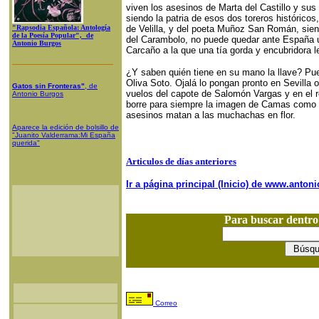
viven los asesinos de Marta del Castillo y su
siendo la patria de esos dos toreros históricos
"Rapsodia Española: Antología
de Velilla, y del poeta Muñoz San Román, sien
de la Poesía Popular", de
del Carambolo, no puede quedar ante España 
Antonio Burgos
Carcaño a la que una tía gorda y encubridora 
¿Y saben quién tiene en su mano la llave? Pu
Oliva Soto. Ojalá lo pongan pronto en Sevilla o
Gatos sin Fronteras"
, de
vuelos del capote de Salomón Vargas y en el r
Antonio Burgos
borre para siempre la imagen de Camas como e
asesinos matan a las muchachas en flor.
Aparece la edición de bolsillo de
"Juanito Valderrama:Mi España
querida"
Articulos de días anteriores
Ir a página principal (Inicio) de www.anto
Para buscar dentr
Correo