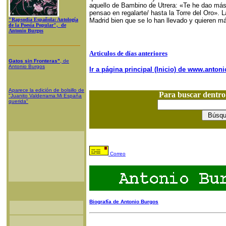
aquello de Bambino de Utrera: «Te he dao más
pensao en regalarte/ hasta la Torre del Oro». L
"Rapsodia Española: Antología
Madrid bien que se lo han llevado y quieren má
de la Poesía Popular", de
Antonio Burgos
Articulos de días anteriores
Gatos sin Fronteras"
, de
Antonio Burgos
Ir a página principal (Inicio) de www.anto
Aparece la edición de bolsillo de
Para buscar dentr
"Juanito Valderrama:Mi España
querida"
Correo
Biografía de Antonio Burgos