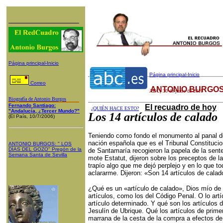
Página principal-Inicio
Página principal-Inicio
Correo
ANTONIO BURGOS
ABC
,
30
de junio de 2010
Biografía de Antonio Burgos
Fernando Santiago:
El recuadro de hoy
¿QUIÉN HACE ESTO?
"Andalucía, ¿Tercer Mundo?"
Los 14 artículos de calado
(El País, 10/7/2006)
Teniendo como fondo el monumento al panal de 
nación española que es el Tribunal Constituci
ANTONIO BURGOS
: "
LOS
DÍAS DEL GOZO
"
Pregón de la
de Santamaría recogieron la papela de la sente
Semana Santa
de Sevilla
mote Estatut, dijeron sobre los preceptos de 
trapío algo que me dejó perplejo y en lo que t
aclararme. Dijeron: «Son 14 artículos de calad
¿Qué es un «artículo de calado», Dios mío de
artículos, como los del Código Penal. O lo art
artículo determinado. Y qué son los artículos de
Jesulín de Ubrique. Qué los artículos de prim
marrana de la cesta de la compra a efectos de 