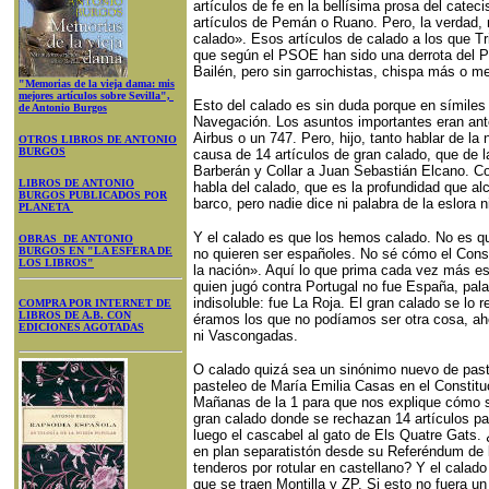
artículos de fe en la bellísima prosa del catec
artículos de Pemán o Ruano. Pero, la verdad, n
calado». Esos artículos de calado a los que Tri
que según el PSOE han sido una derrota del P
Bailén, pero sin garrochistas, chispa más o m
"Memorias de la vieja dama: mis
mejores artículos sobre Sevilla",
Esto del calado es sin duda porque en símiles
de Antonio Burgos
Navegación. Los asuntos importantes eran ant
Airbus o un 747. Pero, hijo, tanto hablar de la
OTROS LIBROS DE ANTONIO
BURGOS
causa de 14 artículos de gran calado, que de 
Barberán y Collar a Juan Sebastián Elcano. C
LIBROS DE ANTONIO
habla del calado, que es la profundidad que al
BURGOS PUBLICADOS POR
barco, pero nadie dice ni palabra de la eslora 
PLANETA
Y el calado es que los hemos calado. No es qu
OBRAS DE ANTONIO
BURGOS EN "LA ESFERA DE
no quieren ser españoles. No sé cómo el Consti
LOS LIBROS"
la nación». Aquí lo que prima cada vez más es 
quien jugó contra Portugal no fue España, pala
indisoluble: fue La Roja. El gran calado se l
COMPRA POR INTERNET DE
LIBROS DE A.B. CON
éramos los que no podíamos ser otra cosa, ah
EDICIONES AGOTADAS
ni Vascongadas.
O calado quizá sea un sinónimo nuevo de paste
pasteleo de María Emilia Casas en el Constituc
Mañanas de la 1 para que nos explique cómo s
gran calado donde se rechazan 14 artículos par
luego el cascabel al gato de Els Quatre Gats.
en plan separatistón desde su Referéndum de
tenderos por rotular en castellano? Y el calad
que se traen Montilla y ZP. Si esto no fuera un