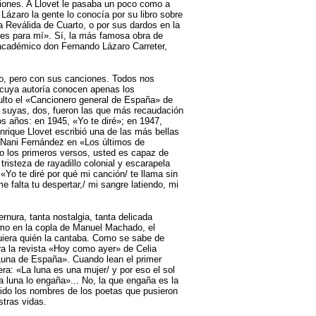
ciones. A Llovet le pasaba un poco como a
ázaro la gente lo conocía por su libro sobre
 Reválida de Cuarto, o por sus dardos en la
 es para mí». Sí, la más famosa obra de
 académico don Fernando Lázaro Carreter,
do, pero con sus canciones. Todos nos
cuya autoría conocen apenas los
ulto el «Cancionero general de España» de
 suyas, dos, fueron las que más recaudación
s años: en 1945, «Yo te diré»; en 1947,
nrique Llovet escribió una de las más bellas
Nani Fernández en «Los últimos de
to los primeros versos, usted es capaz de
tristeza de rayadillo colonial y escarapela
 «Yo te diré por qué mi canción/ te llama sin
me falta tu despertar,/ mi sangre latiendo, mi
nura, tanta nostalgia, tanta delicada
como en la copla de Manuel Machado, el
quiera quién la cantaba. Como se sabe de
ra la revista «Hoy como ayer» de Celia
una de España». Cuando lean el primer
ra: «La luna es una mujer/ y por eso el sol
a luna lo engaña»... No, la que engaña es la
do los nombres de los poetas que pusieron
stras vidas.