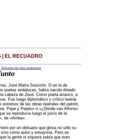
 | EL RECUADRO
Artículos de días anteriores
funto
os, José María Souvirón. O en la de
ntos poetas andaluces, había nacido dotado
 la cabeza de Zeus. Como poeta arrancó, a
os. Fue luego diplomático y crítico teatral.
 estrenos de las obras teatrales del patrón,
osé, Pepe y Pepito» o «¿Dónde vas Alfonso
que se reproducía luego el juicio de la
, de «Arriba».
tero por un obituario que glosa no sólo su
o, sino como autor y ensayista. Pero se
que la gente ni siquiera sabía que eran