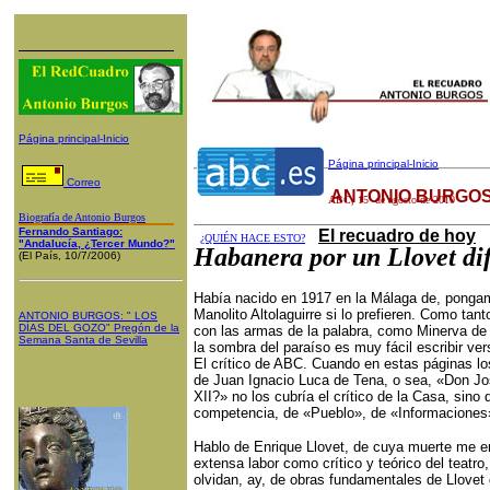
Página principal-Inicio
Página principal-Inicio
Correo
ANTONIO BURGOS
ABC
,
15
de agosto de 2010
Biografía de Antonio Burgos
Fernando Santiago:
El recuadro de hoy
¿QUIÉN HACE ESTO?
"Andalucía, ¿Tercer Mundo?"
Habanera por un Llovet di
(El País, 10/7/2006)
Había nacido en 1917 en la Málaga de, pongam
Manolito Altolaguirre si lo prefieren. Como ta
ANTONIO BURGOS
: "
LOS
DÍAS DEL GOZO
"
Pregón de la
con las armas de la palabra, como Minerva de
Semana Santa
de Sevilla
la sombra del paraíso es muy fácil escribir vers
El crítico de ABC. Cuando en estas páginas los
de Juan Ignacio Luca de Tena, o sea, «Don J
XII?» no los cubría el crítico de la Casa, sino 
competencia, de «Pueblo», de «Informaciones»
Hablo de Enrique Llovet, de cuya muerte me en
extensa labor como crítico y teórico del teatr
olvidan, ay, de obras fundamentales de Llovet 