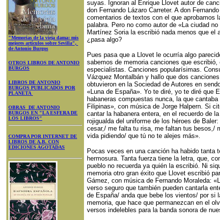
suyas. Ignoran al Enrique Llovet autor de can
don Fernando Lázaro Carreter. A don Fernando L
comentarios de textos con el que aprobamos la
palabra. Pero no como autor de «La ciudad no
Martínez Soria la escribió nada menos que el
"Memorias de la vieja dama: mis
¿pasa algo?
mejores artículos sobre Sevilla",
de Antonio Burgos
Pues pasa que a Llovet le ocurría algo pareci
sabemos de memoria canciones que escribió, 
OTROS LIBROS DE ANTONIO
BURGOS
especialistas. Canciones popularísimas. Cons
Vázquez Montalbán y hallo que dos canciones
LIBROS DE ANTONIO
obtuvieron en la Sociedad de Autores en sendo
BURGOS PUBLICADOS POR
«Luna de España». Yo te diré, yo te diré que E
PLANETA
habaneras compuestas nunca, la que cantaba 
Filipinas», con música de Jorge Halpern. Si ci
OBRAS DE ANTONIO
BURGOS EN "LA ESFERA DE
cantar la habanera entera, en el recuerdo de la 
LOS LIBROS"
rojigualda del uniforme de los héroes de Baler:
cesar,/ me falta tu risa, me faltan tus besos,/ 
vida pidiendo/ que tú no te alejes más».
COMPRA POR INTERNET DE
LIBROS DE A.B. CON
EDICIONES AGOTADAS
Pocas veces en una canción ha habido tanta ter
hermosura. Tanta fuerza tiene la letra, que, 
pueblo no recuerda ya quién la escribió. Ni si
memoria otro gran éxito que Llovet escribió pa
Gámez, con música de Fernando Moraleda: «L
verso seguro que también pueden cantarla ente
de España/ anda que bebe los vientos/ por si l
memoria, que hace que permanezcan en el olvi
versos indelebles para la banda sonora de nue