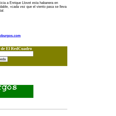
ticia a Enrique Llovet esta habanera en
idable, «cada vez que el viento pasa se lleva
al.
nioburgos.com
o de El RedCuadro