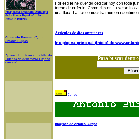
Por eso le he querido dedicar hoy con toda jus
forma de artículo. Como dijo en su verso inolv
"Rapsodia Española: Antología
una flor». La flor de nuestra memoria sentiment
de la Poesía Popular", de
Antonio Burgos
Articulos de días anteriores
Gatos sin Fronteras"
, de
Antonio Burgos
Ir a página principal (Inicio) de www.anto
Aparece la edición de bolsillo de
Para buscar dentr
"Juanito Valderrama:Mi España
querida"
Correo
Biografía de Antonio Burgos