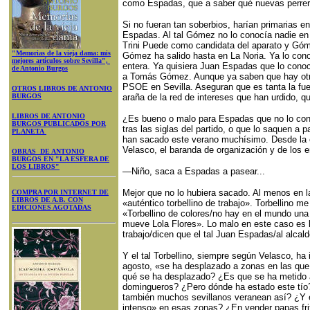
como Espadas, que a saber qué nuevas perrer
Si no fueran tan soberbios, harían primarias en
Espadas. Al tal Gómez no lo conocía nadie en M
Trini Puede como candidata del aparato y Góm
"Memorias de la vieja dama: mis
Gómez ha salido hasta en La Noria. Ya lo con
mejores artículos sobre Sevilla",
entera. Ya quisiera Juan Espadas que lo conoc
de Antonio Burgos
a Tomás Gómez. Aunque ya saben que hay otra 
PSOE en Sevilla. Aseguran que es tanta la fue
OTROS LIBROS DE ANTONIO
BURGOS
araña de la red de intereses que han urdido, qu
LIBROS DE ANTONIO
¿Es bueno o malo para Espadas que no lo con
BURGOS PUBLICADOS POR
tras las siglas del partido, o que lo saquen a 
PLANETA
han sacado este verano muchísimo. Desde la cú
Velasco, el baranda de organización y de los en
OBRAS DE ANTONIO
BURGOS EN "LA ESFERA DE
LOS LIBROS"
—Niño, saca a Espadas a pasear...
Mejor que no lo hubiera sacado. Al menos en l
COMPRA POR INTERNET DE
LIBROS DE A.B. CON
«auténtico torbellino de trabajo». Torbellino 
EDICIONES AGOTADAS
«Torbellino de colores/no hay en el mundo una
mueve Lola Flores». Lo malo en este caso es la
trabajo/dicen que el tal Juan Espadas/al alcal
Y el tal Torbellino, siempre según Velasco, ha
agosto, «se ha desplazado a zonas en las qu
qué se ha desplazado? ¿Es que se ha metido a 
domingueros? ¿Pero dónde ha estado este tí
también muchos sevillanos veranean así? ¿Y e
intenso» en esas zonas? ¿En vender papas frita