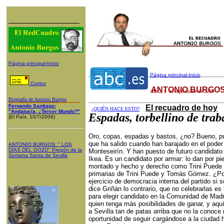
Página principal-Inicio
Página principal-Inicio
Correo
ANTONIO BURGOS
ABC
,
3
de septiembre de 2010
Biografía de Antonio Burgos
Fernando Santiago:
El recuadro de hoy
¿QUIÉN HACE ESTO?
"Andalucía, ¿Tercer Mundo?"
Espadas, torbellino de trab
(El País, 10/7/2006)
Oro, copas, espadas y bastos, ¿no? Bueno, p
que ha salido cuando han barajado en el poder
ANTONIO BURGOS
: "
LOS
DÍAS DEL GOZO
"
Pregón de la
Monteseirín. Y han puesto de futuro candidato
Semana Santa
de Sevilla
Ikea. Es un candidato por armar: lo dan por p
montado y hecho y derecho como Trini Puede e
primarias de Trini Puede y Tomás Gómez. ¿Por
ejercicio de democracia interna del partido si
dice Griñán lo contrario, que no celebrarlas 
para elegir candidato en la Comunidad de Madr
quien tenga más posibilidades de ganar, y aquí
a Sevilla tan de patas arriba que no la conoce 
oportunidad de seguir cargándose a la ciudad h