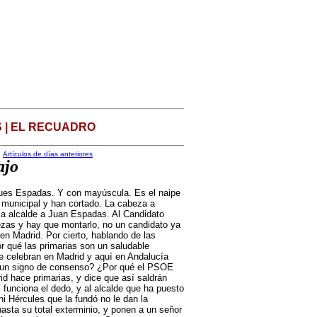
 | EL RECUADRO
Artículos de días anteriores
ajo
ues Espadas. Y con mayúscula. Es el naipe
 municipal y han cortado. La cabeza a
 a alcalde a Juan Espadas. Al Candidato
iezas y hay que montarlo, no un candidato ya
n Madrid. Por cierto, hablando de las
 qué las primarias son un saludable
 se celebran en Madrid y aquí en Andalucía
es un signo de consenso? ¿Por qué el PSOE
id hace primarias, y dice que así saldrán
 funciona el dedo, y al alcalde que ha puesto
ni Hércules que la fundó no le dan la
asta su total exterminio, y ponen a un señor