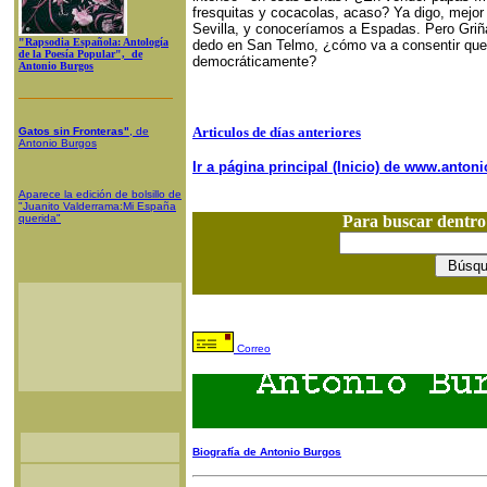
fresquitas y cocacolas, acaso? Ya digo, mejo
Sevilla, y conoceríamos a Espadas. Pero Griñán 
"Rapsodia Española: Antología
dedo en San Telmo, ¿cómo va a consentir que a
de la Poesía Popular", de
democráticamente?
Antonio Burgos
Articulos de días anteriores
Gatos sin Fronteras"
, de
Antonio Burgos
Ir a página principal (Inicio) de www.anto
Aparece la edición de bolsillo de
"Juanito Valderrama:Mi España
querida"
Para buscar dentr
Correo
Biografía de Antonio Burgos