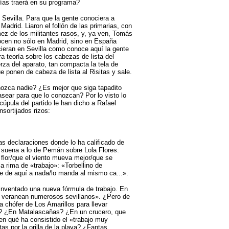
ías traerá en su programa?
 Sevilla. Para que la gente conociera a
adrid. Liaron el follón de las primarias, con
ez de los militantes rasos, y, ya ven, Tomás
ocen no sólo en Madrid, sino en España
ieran en Sevilla como conoce aquí la gente
teoría sobre los cabezas de lista del
rza del aparato, tan compacta la tela de
e ponen de cabeza de lista al Risitas y sale.
ozca nadie? ¿Es mejor que siga tapadito
pasear para que lo conozcan? Por lo visto lo
pula del partido le han dicho a Rafael
sortijados rizos:
as declaraciones donde lo ha calificado de
me suena a lo de Pemán sobre Lola Flores:
 flor/que el viento mueva mejor/que se
 rima de «trabajo»: «Torbellino de
de de aquí a nada/lo manda al mismo ca...».
 inventado una nueva fórmula de trabajo. En
e veranean numerosos sevillanos». ¿Pero de
chófer de Los Amarillos para llevar
o? ¿En Matalascañas? ¿En un crucero, que
n qué ha consistido el «trabajo muy
s por la orilla de la playa? ¿Fantas