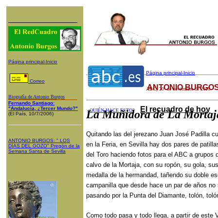
Página principal-Inicio
Página principal-Inicio
Correo
ANTONIO BURGOS
ABC
,
20
de noviembre de 2010
Biografía de Antonio Burgos
Fernando Santiago:
El recuadro de hoy
"Andalucía, ¿Tercer Mundo?"
¿QUIÉN HACE ESTO?
La Muñidora de La Mortaj
(El País, 10/7/2006)
Quitando las del jerezano Juan José Padilla cu
ANTONIO BURGOS
: "
LOS
en la Feria, en Sevilla hay dos pares de patill
DÍAS DEL GOZO
"
Pregón de la
Semana Santa
de Sevilla
del Toro haciendo fotos para el ABC a grupos d
calvo de la Mortaja, con su ropón, su gola, su
medalla de la hermandad, tañendo su doble esq
campanilla que desde hace un par de años no s
pasando por la Punta del Diamante, tolón, toló
Como todo pasa y todo llega, a partir de este