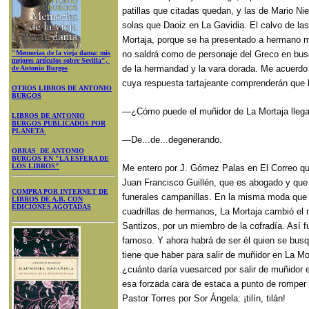
patillas que citadas quedan, y las de Mario Ni
solas que Daoiz en La Gavidia. El calvo de las
Mortaja, porque se ha presentado a hermano m
"Memorias de la vieja dama: mis
no saldrá como de personaje del Greco en busc
mejores artículos sobre Sevilla",
de la hermandad y la vara dorada. Me acuerdo 
de Antonio Burgos
cuya respuesta tartajeante comprenderán que 
OTROS LIBROS DE ANTONIO
BURGOS
—¿Cómo puede el muñidor de La Mortaja lleg
LIBROS DE ANTONIO
BURGOS PUBLICADOS POR
PLANETA
—De...de...degenerando.
OBRAS DE ANTONIO
BURGOS EN "LA ESFERA DE
LOS LIBROS"
Me entero por J. Gómez Palas en El Correo qu
Juan Francisco Guillén, que es abogado y que
COMPRA POR INTERNET DE
funerales campanillas. En la misma moda que s
LIBROS DE A.B. CON
EDICIONES AGOTADAS
cuadrillas de hermanos, La Mortaja cambió el 
Santizos, por un miembro de la cofradía. Así f
famoso. Y ahora habrá de ser él quien se bu
tiene que haber para salir de muñidor en La M
¿cuánto daría vuesarced por salir de muñidor 
esa forzada cara de estaca a punto de romper
Pastor Torres por Sor Ángela: ¡tilín, tilán!