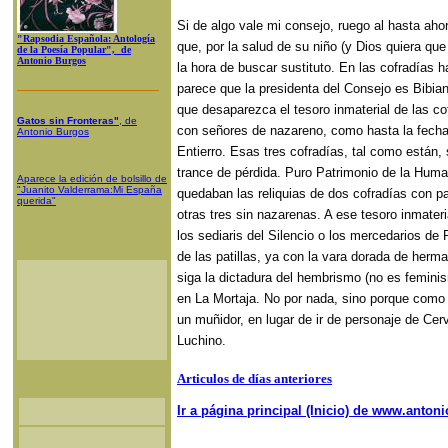
Si de algo vale mi consejo, ruego al hasta ahor
"Rapsodia Española: Antología
que, por la salud de su niño (y Dios quiera que
de la Poesía Popular", de
Antonio Burgos
la hora de buscar sustituto. En las cofradías h
parece que la presidenta del Consejo es Bibia
que desaparezca el tesoro inmaterial de las co
Gatos sin Fronteras"
, de
con señores de nazareno, como hasta la fecha 
Antonio Burgos
Entierro. Esas tres cofradías, tal como están,
trance de pérdida. Puro Patrimonio de la Hum
Aparece la edición de bolsillo de
"Juanito Valderrama:Mi España
quedaban las reliquias de dos cofradías con p
querida"
otras tres sin nazarenas. A ese tesoro inmater
los sediaris del Silencio o los mercedarios de
de las patillas, ya con la vara dorada de her
siga la dictadura del hembrismo (no es femin
en La Mortaja. No por nada, sino porque como
un muñidor, en lugar de ir de personaje de Cerv
Luchino.
Articulos de días anteriores
Ir a página principal (Inicio) de www.anto