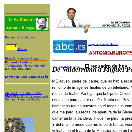
Página principal-Inicio
Página principal-Inicio
Correo
ANTONIO BURGOS
ABC
,
1
de diciembre de 2010
Biografía de Antonio Burgos
Fernando Santiago:
El recuadro de hoy
"Andalucía, ¿Tercer Mundo?"
¿QUIÉN HACE ESTO?
De Valderrama a Miguel P
(El País, 10/7/2006)
La web de José Joaquín León
ME acuso, padre del cante, que no había esc
refilón o de imágenes finales de un telediario
ANTONIO BURGOS
: "
LOS
recital de Isabel Pantoja, que la hija de Chiqu
DÍAS DEL GOZO
"
Pregón de la
escenario para cantar un dúo. Sabía que Poved
Semana Santa
de Sevilla
flamencos tenían puestas en él todas sus co
que me perdí su recital de apertura de la Bienal
cante hasta la bandera. Y que me perdí la pre
Y del mismo modo que me lo perdí tantas vec
volcaba en el teatro de la Maestranza en un hi