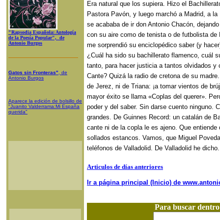
Era natural que los supiera. Hizo el Bachiller
Pastora Pavón, y luego marchó a Madrid, a la 
se acababa de ir don Antonio Chacón, dejando
"Rapsodia Española: Antología
con su aire como de tenista o de futbolista d
de la Poesía Popular", de
Antonio Burgos
me sorprendió su enciclopédico saber (y hace
¿Cuál ha sido su bachillerato flamenco, cuál s
tanto, para hacer justicia a tantos olvidados y
Gatos sin Fronteras"
, de
Cante? Quizá la radio de cretona de su madre.
Antonio Burgos
de Jerez, ni de Triana: ¡a tomar vientos de brú
mayor éxito se llama «Coplas del querer». Pero
Aparece la edición de bolsillo de
poder y del saber. Sin darse cuento ninguno. 
"Juanito Valderrama:Mi España
querida"
grandes. De Guinnes Record: un catalán de B
cante ni de la copla le es ajeno. Que entiende
sollados estancos. Vamos, que Miguel Poveda
teléfonos de Valladolid. De Valladolid he dicho
Articulos de días anteriores
Ir a página principal (Inicio) de www.anto
Para buscar dentr