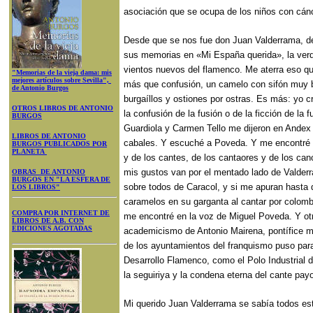
asociación que se ocupa de los niños con cánc
Desde que se nos fue don Juan Valderrama, de 
sus memorias en «Mi España querida», la verda
vientos nuevos del flamenco. Me aterra eso q
"Memorias de la vieja dama: mis
mejores artículos sobre Sevilla",
más que confusión, un camelo con sifón muy b
de Antonio Burgos
burgaíllos y ostiones por ostras. Es más: yo 
OTROS LIBROS DE ANTONIO
la confusión de la fusión o de la ficción de la
BURGOS
Guardiola y Carmen Tello me dijeron en Andex
LIBROS DE ANTONIO
cabales. Y escuché a Poveda. Y me encontré c
BURGOS PUBLICADOS POR
PLANETA
y de los cantes, de los cantaores y de los ca
mis gustos van por el mentado lado de Valder
OBRAS DE ANTONIO
BURGOS EN "LA ESFERA DE
sobre todos de Caracol, y si me apuran hasta d
LOS LIBROS"
caramelos en su garganta al cantar por colom
COMPRA POR INTERNET DE
me encontré en la voz de Miguel Poveda. Y ot
LIBROS DE A.B. CON
EDICIONES AGOTADAS
academicismo de Antonio Mairena, pontífice m
de los ayuntamientos del franquismo puso par
Desarrollo Flamenco, como el Polo Industrial d
la seguiriya y la condena eterna del cante pa
Mi querido Juan Valderrama se sabía todos est