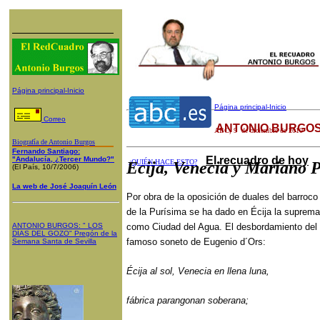
Página principal-Inicio
Página principal-Inicio
Correo
ANTONIO BURGOS
ABC
,
9
de diciembre de 2010
Biografía de Antonio Burgos
Fernando Santiago:
El recuadro de hoy
"Andalucía, ¿Tercer Mundo?"
¿QUIÉN HACE ESTO?
Ecija, Venecia y Mariano 
(El País, 10/7/2006)
La web de José Joaquín León
Por obra de la oposición de duales del barroco
de la Purísima se ha dado en Écija la suprema 
ANTONIO BURGOS
: "
LOS
como Ciudad del Agua. El desbordamiento del G
DÍAS DEL GOZO
"
Pregón de la
famoso soneto de Eugenio d´Ors:
Semana Santa
de Sevilla
Écija al sol, Venecia en llena luna,
fábrica parangonan soberana;