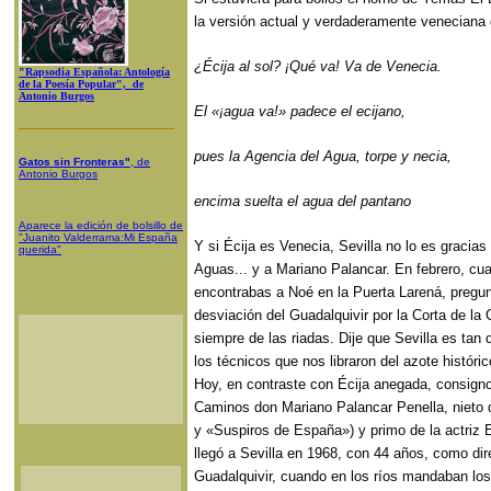
la versión actual y verdaderamente veneciana
¿Écija al sol? ¡Qué va! Va de Venecia.
"Rapsodia Española: Antología
de la Poesía Popular", de
Antonio Burgos
El «¡agua va!» padece el ecijano,
pues la Agencia del Agua, torpe y necia,
Gatos sin Fronteras"
, de
Antonio Burgos
encima suelta el agua del pantano
Aparece la edición de bolsillo de
"Juanito Valderrama:Mi España
Y si Écija es Venecia, Sevilla no lo es gracias 
querida"
Aguas... y a Mariano Palancar. En febrero, cua
encontrabas a Noé en la Puerta Larená, pregun
desviación del Guadalquivir por la Corta de la C
siempre de las riadas. Dije que Sevilla es ta
los técnicos que nos libraron del azote históri
Hoy, en contraste con Écija anegada, consigno 
Caminos don Mariano Palancar Penella, nieto 
y «Suspiros de España») y primo de la actriz
llegó a Sevilla en 1968, con 44 años, como dir
Guadalquivir, cuando en los ríos mandaban los