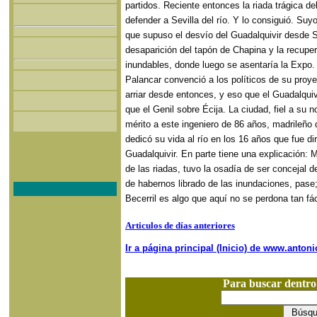
partidos. Reciente entonces la riada trágica d
defender a Sevilla del río. Y lo consiguió. Suy
que supuso el desvío del Guadalquivir desde 
desaparición del tapón de Chapina y la recupe
inundables, donde luego se asentaría la Expo. 
Palancar convenció a los políticos de su proye
arriar desde entonces, y eso que el Guadalquiv
que el Genil sobre Écija. La ciudad, fiel a su 
mérito a este ingeniero de 86 años, madrileño 
dedicó su vida al río en los 16 años que fue di
Guadalquivir. En parte tiene una explicación: M
de las riadas, tuvo la osadía de ser concejal d
de habernos librado de las inundaciones, pase
Becerril es algo que aquí no se perdona tan fá
Articulos de días anteriores
Ir a página principal (Inicio) de www.anto
Para buscar dentr