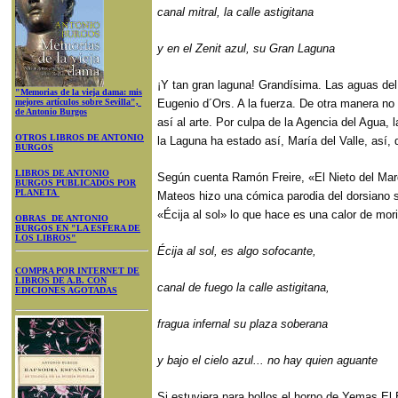
canal mitral, la calle astigitana
y en el Zenit azul, su Gran Laguna
¡Y tan gran laguna! Grandísima. Las aguas del 
"Memorias de la vieja dama: mis
mejores artículos sobre Sevilla",
Eugenio d´Ors. A la fuerza. De otra manera no 
de Antonio Burgos
así al arte. Por culpa de la Agencia del Agua, 
OTROS LIBROS DE ANTONIO
la Laguna ha estado así, María del Valle, así,
BURGOS
LIBROS DE ANTONIO
Según cuenta Ramón Freire, «El Nieto del Mar
BURGOS PUBLICADOS POR
PLANETA
Mateos hizo una cómica parodia del dorsiano s
«Écija al sol» lo que hace es una calor de mori
OBRAS DE ANTONIO
BURGOS EN "LA ESFERA DE
LOS LIBROS"
Écija al sol, es algo sofocante,
COMPRA POR INTERNET DE
LIBROS DE A.B. CON
canal de fuego la calle astigitana,
EDICIONES AGOTADAS
fragua infernal su plaza soberana
y bajo el cielo azul... no hay quien aguante
Si estuviera para bollos el horno de Yemas El 