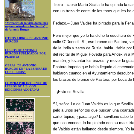
Trozo.- «José María Sicilia le ha quitado la ca
con un trozo de cartel de los toros que les ha 
Pedazo.-«Juan Valdés ha pintado para la Feria
"Memorias de la vieja dama: mis
mejores artículos sobre Sevilla",
de Antonio Burgos
Pero mejor que yo lo ha dicho la escultura de 
OTROS LIBROS DE ANTONIO
calle O´Donnell. Sí, ese bronce de Pastora, 
BURGOS
de la India y zares de Rusia, habla. Habla por
LIBROS DE ANTONIO
BURGOS PUBLICADOS POR
del recital de Miguel Poveda para Andex vi a Ma
PLANETA
mantón, y levantar los brazos, y mover la gra
OBRAS DE ANTONIO
Pastora Imperio que había llegado al escenari
BURGOS EN "LA ESFERA DE
LOS LIBROS"
hablaron cuando en el Ayuntamiento descubriero
los brazos de bronce de Pastora, por boca de 
COMPRA POR INTERNET DE
LIBROS DE A.B. CON
EDICIONES AGOTADAS
—¡Esto es Sevilla!
Sí, señor. Lo de Juan Valdés es lo que Sevilla
pelo a unos señoritos que buscan una coartad
cartel tópico, ¿pasa algo? El sevillano sabe lo
que nos conoce, lo ha pintado con su maestría
de Valdés están bailando desde siempre. Yo las