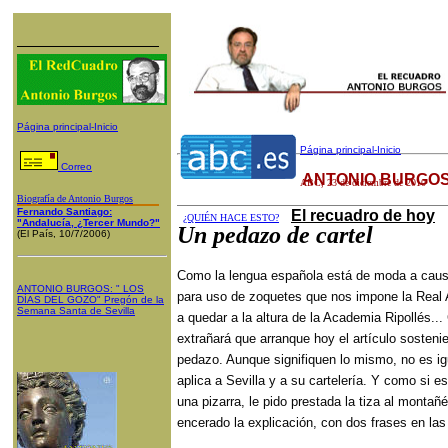
Página principal-Inicio
Página principal-Inicio
Correo
ANTONIO BURGOS
ABC
,
23
de diciembre de 2010
Biografía de Antonio Burgos
Fernando Santiago:
El recuadro de hoy
¿QUIÉN HACE ESTO?
"Andalucía, ¿Tercer Mundo?"
Un pedazo de cartel
(El País, 10/7/2006)
Como la lengua española está de moda a caus
ANTONIO BURGOS
: "
LOS
para uso de zoquetes que nos impone la Real
DÍAS DEL GOZO
"
Pregón de la
Semana Santa
de Sevilla
a quedar a la altura de la Academia Ripollés..
extrañará que arranque hoy el artículo sosten
pedazo. Aunque signifiquen lo mismo, no es ig
aplica a Sevilla y a su cartelería. Y como si 
una pizarra, le pido prestada la tiza al montañ
encerado la explicación, con dos frases en l