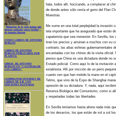
hala, todos allí, hocicando, a complacer al chin
de donde antes sólo venía el gorro del Flan Ch
Muestras.
Me sume en una total perplejidad la invasión co
"Memorias de la vieja dama: mis
mejores artículos sobre Sevilla",
tela importante que ha asegurado que están d
de Antonio Burgos
zapaterista que sea menester. En Sevilla, los
OTROS LIBROS DE ANTONIO
tiran los precios y arruinan a muchos con su co
BURGOS
contrario, las altas esferas gubernamentales d
LIBROS DE ANTONIO
encantadas con los chinos de la visita oficial
BURGOS PUBLICADOS POR
PLANETA
pienso que China es una dictadura donde no 
Estado policial. Como aquí lo de la invitación
OBRAS DE ANTONIO
BURGOS EN "LA ESFERA DE
estalinista. Allí por micción de un perro pequi
LOS LIBROS"
cuanto ven que han metido la mano en el cajón
COMPRA POR INTERNET DE
Telmo, que vino de la Expo de Shanghai maravi
LIBROS DE A.B. CON
EDICIONES AGOTADAS
opresión de su dictadura. Y, nada, aquí recibi
Reserva Biológica del Comunismo, como si all
y respetadas todas las libertades.
En Sevilla teníamos hasta ahora nada más que
de los desavíos, los que están de sol a sol los 