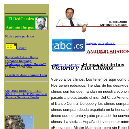
Página principal-Inicio
Página principal-Inicio
Correo
ANTONIO BURGOS
ABC
,
6
de enero de 2011
Biografía de Antonio Burgos
Fernando Santiago:
El recuadro de hoy
"Andalucía, ¿Tercer Mundo?"
¿QUIÉN HACE ESTO?
Victorio y Los Chinos
(El País, 10/7/2006)
La web de José Joaquín León
Vuelvo a los chinos. Los tenemos aquí como tu
Nos tienen rodeados. Tiendas de los desavíos 
ANTONIO BURGOS
: "
LOS
chinos son los que mandan en nuestra econo
DÍAS DEL GOZO
"
Pregón de la
pasado a protectorado chino. Del Circo Americ
Semana Santa
de Sevilla
el Banco Central Europeo y los chinos compr
chinos compran deuda española en la tienda de
dinero que no tenía y pidió prestado, ha conve
chinos. La visita a España del viceprimer mini
«Bienvenido, Mister Marshall», pero sin Pepe 