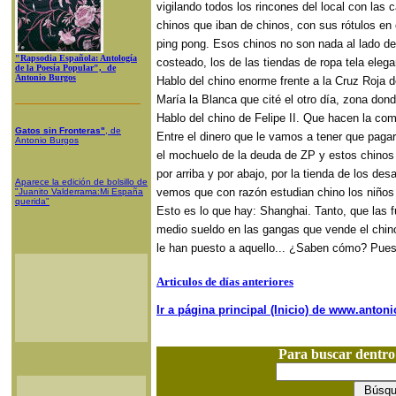
vigilando todos los rincones del local con las
chinos que iban de chinos, con sus rótulos e
ping pong. Esos chinos no son nada al lado de 
"Rapsodia Española: Antología
costeado, los de las tiendas de ropa tela ele
de la Poesía Popular", de
Antonio Burgos
Hablo del chino enorme frente a la Cruz Roja 
María la Blanca que cité el otro día, zona do
Hablo del chino de Felipe II. Que hacen la co
Gatos sin Fronteras"
, de
Entre el dinero que le vamos a tener que pagar
Antonio Burgos
el mochuelo de la deuda de ZP y estos chino
por arriba y por abajo, por la tienda de los des
Aparece la edición de bolsillo de
vemos que con razón estudian chino los niños
"Juanito Valderrama:Mi España
querida"
Esto es lo que hay: Shanghai. Tanto, que las f
medio sueldo en las gangas que vende el chino
le han puesto a aquello... ¿Saben cómo? Pues.
Articulos de días anteriores
Ir a página principal (Inicio) de www.anto
Para buscar dentr