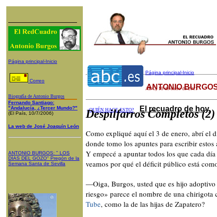
Página principal-Inicio
Página principal-Inicio
Correo
ANTONIO BURGOS
ABC
,
18
de enero de 2011
Biografía de Antonio Burgos
Fernando Santiago:
El recuadro de hoy
"Andalucía, ¿Tercer Mundo?"
¿QUIÉN HACE ESTO?
Despilfarros Completos (2)
(El País, 10/7/2006)
La web de José Joaquín León
Como expliqué aquí el 3 de enero, abrí el d
donde tomo los apuntes para escribir estos a
Y empecé a apuntar todos los que cada día 
ANTONIO BURGOS
: "
LOS
DÍAS DEL GOZO
"
Pregón de la
veamos por qué el déficit público está como
Semana Santa
de Sevilla
—Oiga, Burgos, usted que es hijo adoptivo
riesgo» parece el nombre de una chirigota c
Tube
, como la de las hijas de Zapatero?