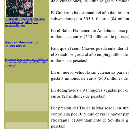
de civilizaciones), la Junta se gasta 2 mill
El Gobierno ha estrenado el año dando pa
subvenciones por 505.110 euros (84 millon
"Rapsodia Española: Antología
de la Poesía Popular", de
Antonio Burgos
En el Ballet Flamenco de Andalucía, arsa pil
millones de euros (250 millones de pesetas)
Gatos sin Fronteras"
, de
Antonio Burgos
Para que el ceutí Chaves pueda entender al
el Senado se gasta al año en pinganillos d
millones de pesetas).
Aparece la edición de bolsillo de
"Juanito Valderrama:Mi España
querida"
En un nuevo vehículo sin catenarias para el
gasta 3 millones de euros (500 millones de 
En desagravios a 94 mujeres vejadas por el
euros (28 millones de pesetas).
Por presión del Tío de la Mariscada, en su
controlada por IU y que envía la mayor par
Nicaragua, el Ayuntamiento de Sevilla se g
pesetas).