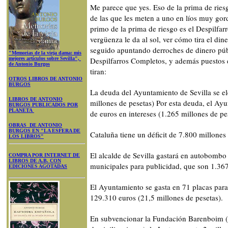
Me parece que yes. Eso de la prima de rie
de las que les meten a uno en líos muy gor
primo de la prima de riesgo es el Despilfarr
vergüenza le da al sol, ver cómo tira el dine
seguido apuntando derroches de dinero públ
"Memorias de la vieja dama: mis
mejores artículos sobre Sevilla",
Despilfarros Completos, y además puestos 
de Antonio Burgos
tiran:
OTROS LIBROS DE ANTONIO
BURGOS
La deuda del Ayuntamiento de Sevilla se e
LIBROS DE ANTONIO
millones de pesetas) Por esta deuda, el Ay
BURGOS PUBLICADOS POR
PLANETA
de euros en intereses (1.265 millones de pe
OBRAS DE ANTONIO
BURGOS EN "LA ESFERA DE
Cataluña tiene un déficit de 7.800 millones 
LOS LIBROS"
El alcalde de Sevilla gastará en autobombo 
COMPRA POR INTERNET DE
LIBROS DE A.B. CON
municipales para publicidad, que son 1.367
EDICIONES AGOTADAS
El Ayuntamiento se gasta en 71 placas para
129.310 euros (21,5 millones de pesetas).
En subvencionar la Fundación Barenboim (la