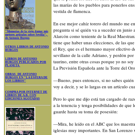
las marías de los pueblos para ponerlos en
vestida de flamenca.
En ese mejor cahíz torero del mundo me e
pregunta si sé quién va a suceder en junio
"Memorias de la vieja dama: mis
mejores artículos sobre Sevilla",
Alarcón como teniente de la Real Maestranz
de Antonio Burgos
tiene que haber unas elecciones, de las que
OTROS LIBROS DE ANTONIO
el Rey, que es el hermano mayor efectivo d
BURGOS
sevillano de la calle Adriano, y perdón por
LIBROS DE ANTONIO
taurino, entre otras cosas porque yo no soy 
BURGOS PUBLICADOS POR
PLANETA
La Previsión Española ante la Torre del Oro
OBRAS DE ANTONIO
BURGOS EN "LA ESFERA DE
—Bueno, pues entonces, si no sabes quién es
LOS LIBROS"
voy a decir, y se lo largas en un artículo 
COMPRA POR INTERNET DE
LIBROS DE A.B. CON
Pero lo que me dijo está tan cargado de raz
EDICIONES AGOTADAS
a la tenencia y tenga posibilidades de que lo
guarde hasta su toma de posesión:
—Mira, he leído en el ABC que los maestra
iglesias muy importantes. En San Lorenzo v