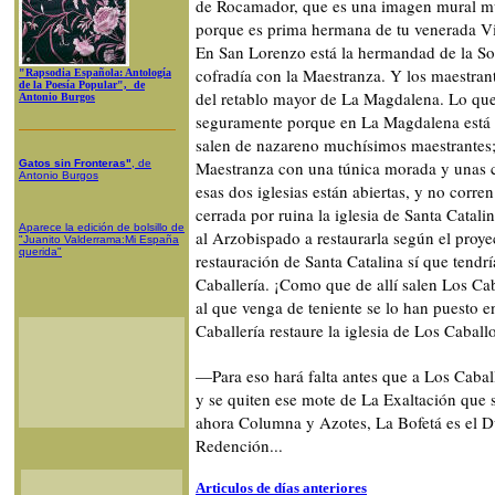
de Rocamador, que es una imagen mural muy 
porque es prima hermana de tu venerada Vi
En San Lorenzo está la hermandad de la Sol
cofradía con la Maestranza. Y los maestran
"Rapsodia Española: Antología
de la Poesía Popular", de
del retablo mayor de La Magdalena. Lo que
Antonio Burgos
seguramente porque en La Magdalena está 
salen de nazareno muchísimos maestrantes;
Gatos sin Fronteras"
, de
Maestranza con una túnica morada y unas 
Antonio Burgos
esas dos iglesias están abiertas, y no corr
cerrada por ruina la iglesia de Santa Catal
Aparece la edición de bolsillo de
al Arzobispado a restaurarla según el proye
"Juanito Valderrama:Mi España
querida"
restauración de Santa Catalina sí que tendr
Caballería. ¡Como que de allí salen Los Ca
al que venga de teniente se lo han puesto 
Caballería restaure la iglesia de Los Caballo
—Para eso hará falta antes que a Los Cabal
y se quiten ese mote de La Exaltación que 
ahora Columna y Azotes, La Bofetá es el D
Redención...
Articulos de días anteriores