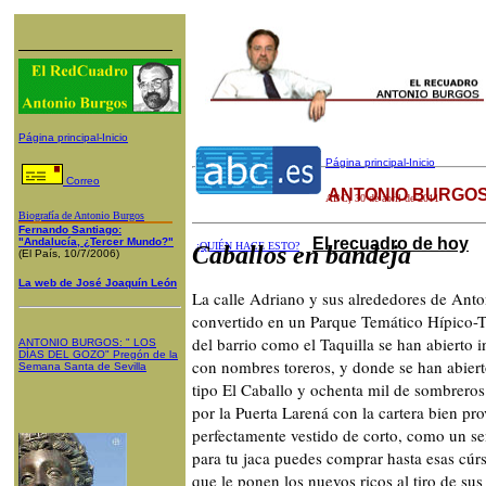
Página principal-Inicio
Página principal-Inicio
Correo
ANTONIO BURGOS
ABC
, 30 de abril de 2011
Biografía de Antonio Burgos
Fernando Santiago:
El recuadro de hoy
"Andalucía, ¿Tercer Mundo?"
¿QUIÉN HACE ESTO?
Caballos en bandeja
(El País, 10/7/2006)
La web de José Joaquín León
La calle Adriano y sus alrededores de Ant
convertido en un Parque Temático Hípico-Ta
del barrio como el Taquilla se han abierto
ANTONIO BURGOS
: "
LOS
DÍAS DEL GOZO
"
Pregón de la
con nombres toreros, y donde se han abierto
Semana Santa
de Sevilla
tipo El Caballo y ochenta mil de sombreros 
por la Puerta Larená con la cartera bien pro
perfectamente vestido de corto, como un señ
para tu jaca puedes comprar hasta esas cúrs
que le ponen los nuevos ricos al tiro de su