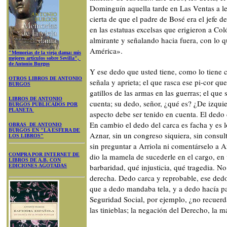
Dominguín aquella tarde en Las Ventas a le
cierta de que el padre de Bosé era el jefe d
en las estatuas excelsas que erigieron a Coló
almirante y señalando hacia fuera, con lo q
América».
"Memorias de la vieja dama: mis
mejores artículos sobre Sevilla",
de Antonio Burgos
Y ese dedo que usted tiene, como lo tiene cu
OTROS LIBROS DE ANTONIO
señala y aprieta; el que rasca ese pi-cor que
BURGOS
gatillos de las armas en las guerras; el que 
LIBROS DE ANTONIO
cuenta; su dedo, señor, ¿qué es? ¿De izqui
BURGOS PUBLICADOS POR
PLANETA
aspecto debe ser tenido en cuenta. El dedo 
En cambio el dedo del carca es facha y es 
OBRAS DE ANTONIO
BURGOS EN "LA ESFERA DE
Aznar, sin un congreso siquiera, sin consult
LOS LIBROS"
sin preguntar a Arriola ni comentárselo a A
COMPRA POR INTERNET DE
dio la mamela de sucederle en el cargo, en
LIBROS DE A.B. CON
barbaridad, qué injusticia, qué tragedia. No
EDICIONES AGOTADAS
derecha. Dedo carca y reprobable, ese dedo
que a dedo mandaba tela, y a dedo hacía pa
Seguridad Social, por ejemplo, ¿no recuerd
las tinieblas; la negación del Derecho, la m