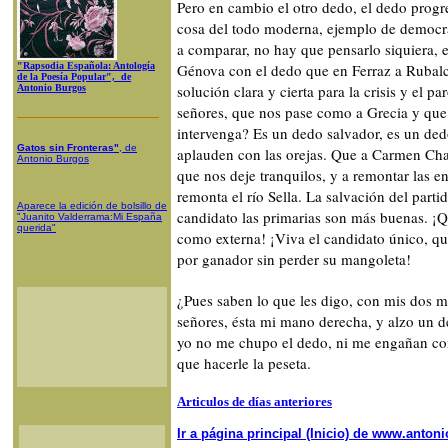
Pero en cambio el otro dedo, el dedo progre 
cosa del todo moderna, ejemplo de democra
a comparar, no hay que pensarlo siquiera, e
"Rapsodia Española: Antología
Génova con el dedo que en Ferraz a Rubalca
de la Poesía Popular", de
solución clara y cierta para la crisis y el p
Antonio Burgos
señores, que nos pase como a Grecia y que
intervenga? Es un dedo salvador, es un dedo
Gatos sin Fronteras"
, de
aplauden con las orejas. Que a Carmen Ch
Antonio Burgos
que nos deje tranquilos, y a remontar las e
remonta el río Sella. La salvación del part
Aparece la edición de bolsillo de
candidato las primarias son más buenas. ¡Q
"Juanito Valderrama:Mi España
querida"
como externa! ¡Viva el candidato único, qu
por ganador sin perder su mangoleta!
¿Pues saben lo que les digo, con mis dos m
señores, ésta mi mano derecha, y alzo un de
yo no me chupo el dedo, ni me engañan con
que hacerle la peseta.
Articulos de días anteriores
Ir a página principal (Inicio) de www.anto