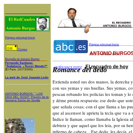
Página principal-Inicio
Página principal-Inicio
Correo
ANTONIO BURGOS
ABC
, 29 de mayo de 2011
Biografía de Antonio Burgos
Fernando Santiago:
El recuadro de hoy
"Andalucía, ¿Tercer Mundo?"
¿QUIÉN HACE ESTO?
Romance del dedo
(El País, 10/7/2006)
La web de José Joaquín León
Extienda usted sus dos manos, la derecha y 
con sus yemas y sus huellas. Sus yemas, co
pescan robando los policías les toman y lo
ANTONIO BURGOS
: "
LOS
DÍAS DEL GOZO
"
Pregón de la
y déme pronta respuesta: ese dedo que usted
Semana Santa
de Sevilla
que señala cosas; con el que llama a las pu
que al ascensor le aprieta la tecla que va a 
Índice le llaman, como llamaba la Iglesia al
debiera y que aquel que los leía, por su her
infierno de cabeza... Ese dedo, les decía, e