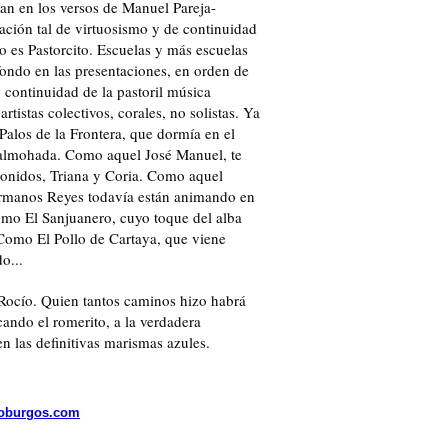
ían en los versos de Manuel Pareja-
ión tal de virtuosismo y de continuidad
o es Pastorcito. Escuelas y más escuelas
fondo en las presentaciones, en orden de
y continuidad de la pastoril música
tistas colectivos, corales, no solistas. Ya
alos de la Frontera, que dormía en el
o almohada. Como aquel José Manuel, te
sonidos, Triana y Coria. Como aquel
ermanos Reyes todavía están animando en
Como El Sanjuanero, cuyo toque del alba
 Como El Pollo de Cartaya, que viene
o...
 Rocío. Quien tantos caminos hizo habrá
ocando el romerito, a la verdadera
en las definitivas marismas azules.
nioburgos.com