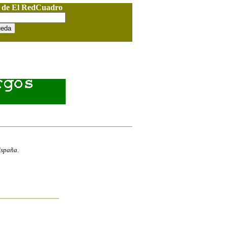
o de El RedCuadro
España.