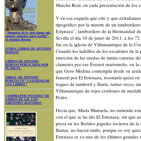
Marcha Real, en cada presentación de los 
Y en esa esquela que cito y que extrañame
tipográfico por la muerte de un tamborile
Estenaza”, tamborilero de la Hermandad de 
"Memorias de la vieja dama: mis
mejores artículos sobre Sevilla",
Sevilla el día 10 de junio de 2011, a los 7
de Antonio Burgos
fue en la iglesia de Villamanrique de la Co
OTROS LIBROS DE ANTONIO
Cuando los ladrillos de los escalones de la
BURGOS
emoción de las ruedas de tantas carretas d
LIBROS DE ANTONIO
clamores por ese Everest marismeño, en la
BURGOS PUBLICADOS POR
PLANETA
que Goro Medina contempla desde su azulejo
funeral por El Estenaza, resonaría quizá en
OBRAS DE ANTONIO
BURGOS EN "LA ESFERA DE
toques de tamboril y flauta, tantas veces, t
LOS LIBROS"
Villamanrique de rojos cordones de medal
COMPRA POR INTERNET DE
Pedro.
LIBROS DE A.B. CON
EDICIONES AGOTADAS
Decía que, María Manuela, no entiendo este
con el que se ha ido El Estenaza, sin que n
prosa en los floridos papeles rocieros de l
flautas, no haced ruido, porque os voy quizá
Estenaza se va uno de los últimos grandes 