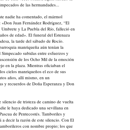
simpecados de las hermandades...
nte nadie ha comentado, el mármol
ro: «Don Juan Fernández Rodríguez, “El
Umbrete y La Puebla del Río, falleció en
2 años de edad». El funeral del Estenaza
ndesa, la tarde del sábado de Rocío.
 parroquia manriqueña aún tenían la
el Simpecado subidas entre esfuerzos y
 ascensión de los Ocho Mil de la emoción
 en la plaza. Mientras oficiaban el
 los cielos manriqueños el eco de sus
antos años, allí mismo, en un
las y recuerdos de Doña Esperanza y Don
 silencio de tristeza de camino de vuelta
adie le haya dedicado una sevillana en
a Pascua de Pentecostés. Tamboriles y
 a decir la razón de este silencio. Con El
tamborileros con nombre propio; los que