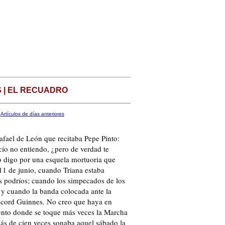
 | EL RECUADRO
Artículos de días anteriores
ael de León que recitaba Pepe Pinto:
o no entiendo, ¿pero de verdad te
o digo por una esquela mortuoria que
11 de junio, cuando Triana estaba
s podríos; cuando los simpecados de los
 y cuando la banda colocada ante la
récord Guinnes. No creo que haya en
ento donde se toque más veces la Marcha
ás de cien veces sonaba aquel sábado la