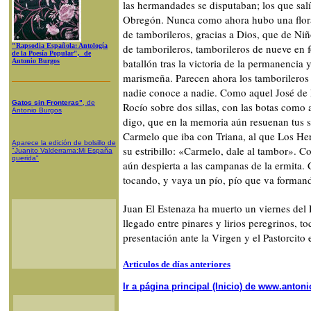
las hermandades se disputaban; los que sal
Obregón. Nunca como ahora hubo una florac
de tamborileros, gracias a Dios, que de Niñ
"Rapsodia Española: Antología
de tamborileros, tamborileros de nueve en 
de la Poesía Popular", de
batallón tras la victoria de la permanencia 
Antonio Burgos
marismeña. Parecen ahora los tamborileros ar
nadie conoce a nadie. Como aquel José de P
Gatos sin Fronteras"
, de
Rocío sobre dos sillas, con las botas com
Antonio Burgos
digo, que en la memoria aún resuenan tus 
Carmelo que iba con Triana, al que Los H
Aparece la edición de bolsillo de
su estribillo: «Carmelo, dale al tambor». 
"Juanito Valderrama:Mi España
querida"
aún despierta a las campanas de la ermita.
tocando, y vaya un pío, pío que va formand
Juan El Estenaza ha muerto un viernes del
llegado entre pinares y lirios peregrinos, t
presentación ante la Virgen y el Pastorcito 
Articulos de días anteriores
Ir a página principal (Inicio) de www.anto