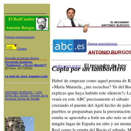
Página principal-Inicio
Página principal-Inicio
Correo
ANTONIO BURGOS
ABC
, 20 de junio de 2011
Biografía de Antonio Burgos
Fernando Santiago:
El recuadro de hoy
"Andalucía, ¿Tercer Mundo?"
¿QUIÉN HACE ESTO?
Copla por un tamborilero
(El País, 10/7/2006)
La web de José Joaquín León
Habré de empezar como aquel poema de Raf
«María Manuela, ¿me escuchas? Yo del Rocí
explicas que haya habido este silencio?» L
ANTONIO BURGOS
: "
LOS
DÍAS DEL GOZO
"
Pregón de la
venía en este ABC precisamente el sábado 
Semana Santa
de Sevilla
cruzando el puente del Ajolí hecho de palo
pueblos se preparaban para la presentación
ermita se aprestaba a batir un año más su 
ningún lugar de España un sitio y un mom
Real como la ermita del Rocío el sábado. M