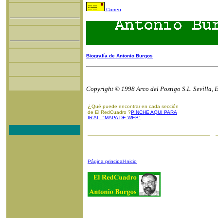
Correo
Biografía de Antonio Burgos
Copyright © 1998 Arco del Postigo S.L. Sevilla, 
¿
Qué puede encontrar en cada sección
de El RedCuadro ?
PINCHE AQUI PARA
IR AL "MAPA DE WEB"
Página principal-Inicio