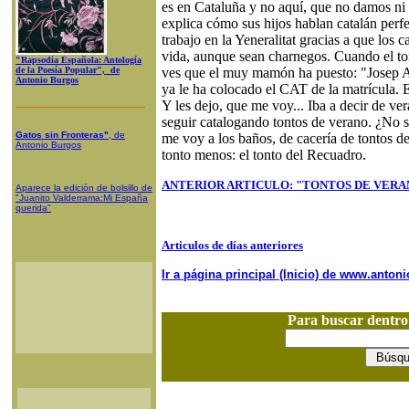
es en Cataluña y no aquí, que no damos ni 
explica cómo sus hijos hablan catalán perf
trabajo en la Yeneralitat gracias a que los 
vida, aunque sean charnegos. Cuando el tont
"Rapsodia Española: Antología
de la Poesía Popular", de
ves que el muy mamón ha puesto: "Josep An
Antonio Burgos
ya le ha colocado el CAT de la matrícula. 
Y les dejo, que me voy... Iba a decir de ve
seguir catalogando tontos de verano. ¿No s
Gatos sin Fronteras"
, de
me voy a los baños, de cacería de tontos d
Antonio Burgos
tonto menos: el tonto del Recuadro.
ANTERIOR ARTICULO: "TONTOS DE VERA
Aparece la edición de bolsillo de
"Juanito Valderrama:Mi España
querida"
Articulos de días anteriores
Ir a página principal (Inicio) de www.anto
Para buscar dentr