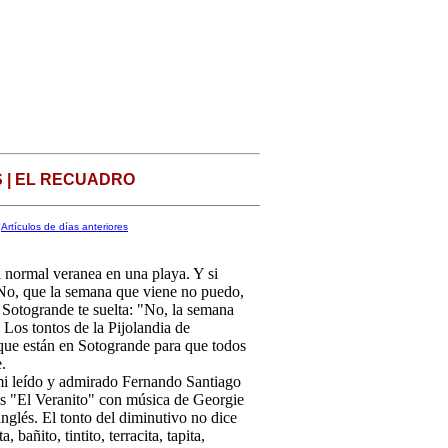
 | EL RECUADRO
Artículos de días anteriores
 normal veranea en una playa. Y si
 "No, que la semana que viene no puedo,
e Sotogrande te suelta: "No, la semana
Los tontos de la Pijolandia de
que están en Sotogrande para que todos
.
 mi leído y admirado Fernando Santiago
as "El Veranito" con música de Georgie
inglés. El tonto del diminutivo no dice
 bañito, tintito, terracita, tapita,