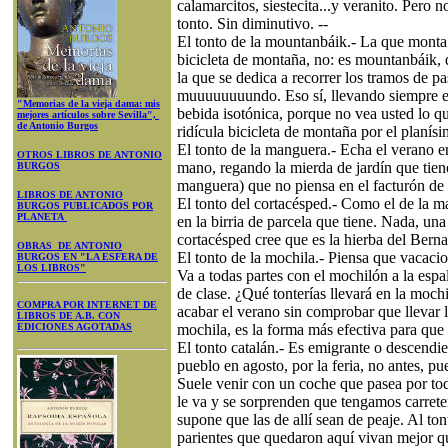
calamarcitos, siestecita...y veranito. Pero n
tonto. Sin diminutivo. --
El tonto de la mountanbáik.- La que monta 
bicicleta de montaña, no: es mountanbáik,
la que se dedica a recorrer los tramos de 
muuuuuuuundo. Eso sí, llevando siempre en
"Memorias de la vieja dama: mis
bebida isotónica, porque no vea usted lo qu
mejores artículos sobre Sevilla",
de Antonio Burgos
ridícula bicicleta de montaña por el planís
El tonto de la manguera.- Echa el verano 
OTROS LIBROS DE ANTONIO
mano, regando la mierda de jardín que tiene
BURGOS
manguera) que no piensa en el facturón de 
LIBROS DE ANTONIO
El tonto del cortacésped.- Como el de la m
BURGOS PUBLICADOS POR
PLANETA
en la birria de parcela que tiene. Nada, una
cortacésped cree que es la hierba del Berna
OBRAS DE ANTONIO
El tonto de la mochila.- Piensa que vacaci
BURGOS EN "LA ESFERA DE
LOS LIBROS"
Va a todas partes con el mochilón a la esp
de clase. ¿Qué tonterías llevará en la moch
COMPRA POR INTERNET DE
acabar el verano sin comprobar que llevar lo
LIBROS DE A.B. CON
EDICIONES AGOTADAS
mochila, es la forma más efectiva para que 
El tonto catalán.- Es emigrante o descendie
pueblo en agosto, por la feria, no antes, p
Suele venir con un coche que pasea por to
le va y se sorprenden que tengamos carrete
supone que las de allí sean de peaje. Al tont
parientes que quedaron aquí vivan mejor q