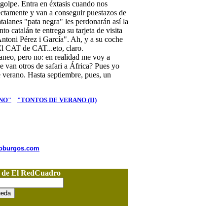
golpe. Entra en éxtasis cuando nos
ectamente y van a conseguir puestazos de
catalanes "pata negra" les perdonarán así la
o catalán te entrega su tarjeta de visita
toni Pérez i García". Ah, y a su coche
El CAT de CAT...eto, claro.
raneo, pero no: en realidad me voy a
e van otros de safari a África? Pues yo
e verano. Hasta septiembre, pues, un
NO"
"TONTOS DE VERANO (II)
nioburgos.com
o de El RedCuadro