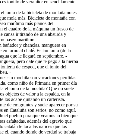
o es tontito de veranito: en sencillamente
el tonto de la bicicleta de montaña no es
 que mola más. Bicicleta de montaña con
paseo marítimo más planos del
 el cuadro de la máquina un frasco de
e cansa ir tirando de una absurda y
imo paseo marítimo.
en bañador y chanclas, manguera en
 en torno al chalé. Es tan tonto (de la
agua que le llegará en septiembre. -
anguera, pero dale que te pego a la hierba
 tontería de césped, que el tonto del
beu. -
ones sin mochila son vacaciones perdidas.
alda, como niño de Primaria en primer día
ila el tonto de la mochila? Que no suele
s objetos de valor a la espalda, en la
te los acabe quitando un carterista.
nte de emigrantes y suele aparecer por su
ues en Cataluña son serios, no como aquí.
do el pueblo para que veamos lo bien que
ras asfaltadas, además del agravio que
o catalán le toca las narices que los
ue él, cuando donde de verdad se trabaja