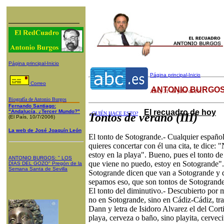
Página principal-Inicio
Página principal-Inicio
Correo
ANTONIO BURGOS
ABC
, 31 de julio de 2011
Biografía de Antonio Burgos
Fernando Santiago:
El recuadro de hoy
"Andalucía, ¿Tercer Mundo?"
¿QUIÉN HACE ESTO?
Tontos de verano (III)
(El País, 10/7/2006)
La web de José Joaquín León
El tonto de Sotogrande.- Cualquier español
quieres concertar con él una cita, te dice:
estoy en la playa". Bueno, pues el tonto d
ANTONIO BURGOS
: "
LOS
que viene no puedo, estoy en Sotogrande". 
DÍAS DEL GOZO
"
Pregón de la
Semana Santa
de Sevilla
Sotogrande dicen que van a Sotogrande y 
sepamos eso, que son tontos de Sotogrande
El tonto del diminutivo.- Descubierto por
no en Sotogrande, sino en Cádiz-Cádiz, tr
Dann y letra de Isidoro Alvarez el del Cort
playa, cerveza o baño, sino playita, cervecita,