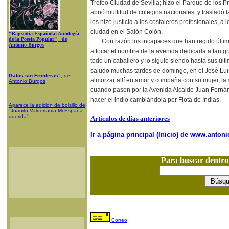
Trofeo Ciudad de Sevilla; hizo el Parque de los Pr
abrió multitud de colegios nacionales, y trasladó 
les hizo justicia a los costaleros profesionales, a
ciudad en el Salón Colón.
"Rapsodia Española: Antología
de la Poesía Popular", de
Con razón los incapaces que han regido últim
Antonio Burgos
a tocar el nombre de la avenida dedicada a tan gr
todo un caballero y lo siguió siendo hasta sus úl
saludo muchas tardes de domingo, en el José Lui
Gatos sin Fronteras"
, de
almorzar allí en amor y compaña con su mujer, la
Antonio Burgos
cuando pasen por la Avenida Alcalde Juan Fernán
hacer el indio cambiándola por Flota de Indias.
Aparece la edición de bolsillo de
"Juanito Valderrama:Mi España
querida"
Articulos de días anteriores
Ir a página principal (Inicio) de www.anto
Para buscar dentr
Correo