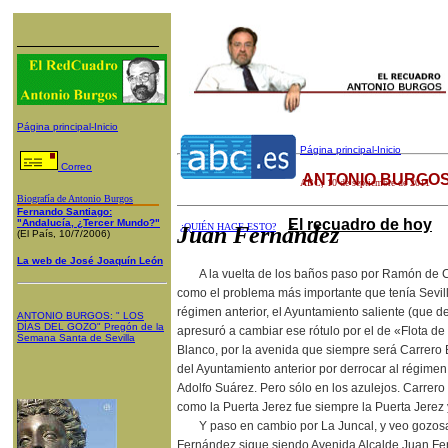
Página principal-Inicio
Página principal-Inicio
Correo
ANTONIO BURGOS
ABC
, 10 de septiembre de 2011
Biografía de Antonio Burgos
Fernando Santiago:
El recuadro de hoy
"Andalucía, ¿Tercer Mundo?"
¿QUIÉN HACE ESTO?
Juan Fernández
(El País, 10/7/2006)
La web de José Joaquín León
A la vuelta de los baños paso por Ramón de Ca
como el problema más importante que tenía Sevill
régimen anterior, el Ayuntamiento saliente (que d
ANTONIO BURGOS
: "
LOS
DÍAS DEL GOZO
"
Pregón de la
apresuró a cambiar ese rótulo por el de «Flota de
Semana Santa
de Sevilla
Blanco, por la avenida que siempre será Carrero 
del Ayuntamiento anterior por derrocar al régimen
Adolfo Suárez. Pero sólo en los azulejos. Carrer
como la Puerta Jerez fue siempre la Puerta Jerez
Y paso en cambio por La Juncal, y veo gozos
Fernández sigue siendo Avenida Alcalde Juan Fe