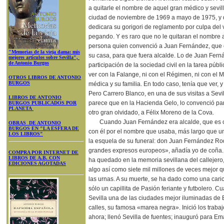
a quitarle el nombre de aquel gran médico y sevill
ciudad de noviembre de 1969 a mayo de 1975, y qu
dedicara su gorigori de reglamento por culpa del
pegando. Y es raro que no le quitaran el nombre 
persona quien convenció a Juan Fernández, que es
"Memorias de la vieja dama: mis
su casa, para que fuera alcalde. Lo de Juan Ferná
mejores artículos sobre Sevilla",
de Antonio Burgos
participación de la sociedad civil en la tarea pú
ver con la Falange, ni con el Régimen, ni con el 
OTROS LIBROS DE ANTONIO
BURGOS
médica y su familia. En todo caso, tenía que ver
Pero Carrero Blanco, en una de sus visitas a Sevi
LIBROS DE ANTONIO
parece que en la Hacienda Gelo, lo convenció par
BURGOS PUBLICADOS POR
PLANETA
otro gran olvidado, a Félix Moreno de la Cova.
Cuando Juan Fernández era alcalde, que es 
OBRAS DE ANTONIO
BURGOS EN "LA ESFERA DE
con él por el nombre que usaba, más largo que un 
LOS LIBROS"
la esquela de su funeral: don Juan Fernández Rod
grandes expresos europeos», añadía yo de coña.
COMPRA POR INTERNET DE
LIBROS DE A.B. CON
ha quedado en la memoria sevillana del callejero
EDICIONES AGOTADAS
algo así como siete mil millones de veces mejor 
las urnas. A su muerte, se ha dado como una caric
sólo un capillita de Pasión feriante y futbolero.
Sevilla una de las ciudades mejor iluminadas de
calles, su famosa «marea negra». Inició los traba
ahora; llenó Sevilla de fuentes; inauguró para E