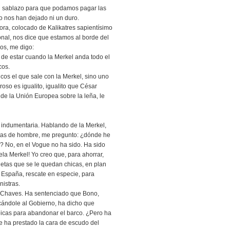
un sablazo para que podamos pagar las
o nos han dejado ni un duro.
ora, colocado de Kalikatres sapientísimo
ional, nos dice que estamos al borde del
cos, me digo:
e estar cuando la Merkel anda todo el
cos.
cos el que sale con la Merkel, sino uno
oso es igualito, igualito que César
de la Unión Europea sobre la leña, le
a indumentaria. Hablando de la Merkel,
tas de hombre, me pregunto: ¿dónde he
a? No, en el Vogue no ha sido. Ha sido
gela Merkel! Yo creo que, para ahorrar,
etas que se le quedan chicas, en plan
e España, rescate en especie, para
nistras.
l Chaves. Ha sentenciado que Bono,
cándole al Gobierno, ha dicho que
ípicas para abandonar el barco. ¿Pero ha
e ha prestado la cara de escudo del