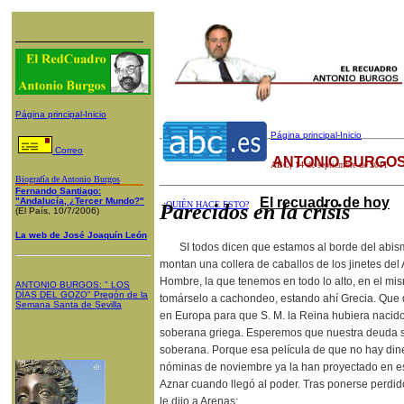
Página principal-Inicio
Página principal-Inicio
Correo
ANTONIO BURGOS
ABC
, 14 de septiembre de 2011
Biografía de Antonio Burgos
Fernando Santiago:
El recuadro de hoy
"Andalucía, ¿Tercer Mundo?"
¿QUIÉN HACE ESTO?
Parecidos en la crisis
(El País, 10/7/2006)
La web de José Joaquín León
SI todos dicen que estamos al borde del abis
montan una collera de caballos de los jinetes del
Hombre, la que tenemos en todo lo alto, en el mi
ANTONIO BURGOS
: "
LOS
DÍAS DEL GOZO
"
Pregón de la
tomárselo a cachondeo, estando ahí Grecia. Que 
Semana Santa
de Sevilla
en Europa para que S. M. la Reina hubiera nacido
soberana griega. Esperemos que nuestra deuda s
soberana. Porque esa película de que no hay dine
nóminas de noviembre ya la han proyectado en es
Aznar cuando llegó al poder. Tras ponerse perdido 
le dijo a Arenas: