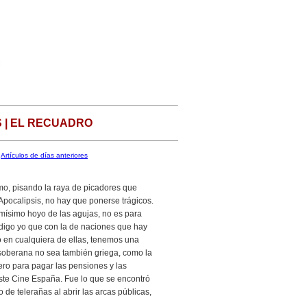
 | EL RECUADRO
Artículos de días anteriores
mo, pisando la raya de picadores que
 Apocalipsis, no hay que ponerse trágicos.
smísimo hoyo de las agujas, no es para
digo yo que con la de naciones que hay
 en cualquiera de ellas, tenemos una
oberana no sea también griega, como la
ro para pagar las pensiones y las
te Cine España. Fue lo que se encontró
de telerañas al abrir las arcas públicas,