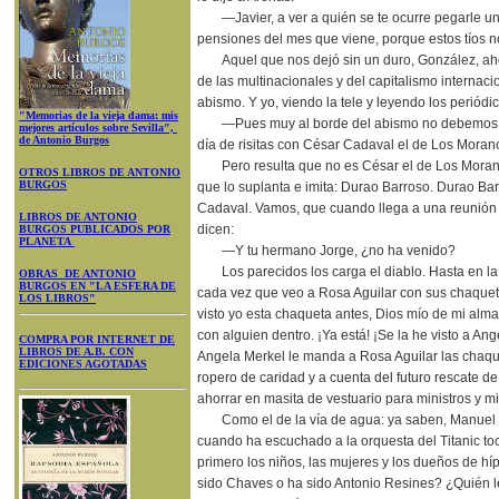
—Javier, a ver a quién se te ocurre pegarle 
pensiones del mes que viene, porque estos tíos n
Aquel que nos dejó sin un duro, González, ah
de las multinacionales y del capitalismo internac
abismo. Y yo, viendo la tele y leyendo los periódi
"Memorias de la vieja dama: mis
—Pues muy al borde del abismo no debemos d
mejores artículos sobre Sevilla",
de Antonio Burgos
día de risitas con César Cadaval el de Los Moran
Pero resulta que no es César el de Los Moran
OTROS LIBROS DE ANTONIO
BURGOS
que lo suplanta e imita: Durao Barroso. Durao Barr
Cadaval. Vamos, que cuando llega a una reunión 
LIBROS DE ANTONIO
dicen:
BURGOS PUBLICADOS POR
PLANETA
—Y tu hermano Jorge, ¿no ha venido?
Los parecidos los carga el diablo. Hasta en l
OBRAS DE ANTONIO
BURGOS EN "LA ESFERA DE
cada vez que veo a Rosa Aguilar con sus chaque
LOS LIBROS"
visto yo esta chaqueta antes, Dios mío de mi alm
con alguien dentro. ¡Ya está! ¡Se la he visto a An
COMPRA POR INTERNET DE
LIBROS DE A.B. CON
Angela Merkel le manda a Rosa Aguilar las chaqu
EDICIONES AGOTADAS
ropero de caridad y a cuenta del futuro rescate d
ahorrar en masita de vestuario para ministros y mi
Como el de la vía de agua: ya saben, Manue
cuando ha escuchado a la orquesta del Titanic to
primero los niños, las mujeres y los dueños de h
sido Chaves o ha sido Antonio Resines? ¿Quién l