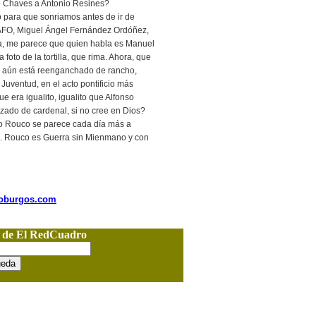
o Chaves a Antonio Resines?
lo para que sonriamos antes de ir de
MAFO, Miguel Ángel Fernández Ordóñez,
a, me parece que quien habla es Manuel
a foto de la tortilla, que rima. Ahora, que
e aún está reenganchado de rancho,
Juventud, en el acto pontificio más
e era igualito, igualito que Alfonso
azado de cardenal, si no cree en Dios?
 o Rouco se parece cada día más a
. Rouco es Guerra sin Mienmano y con
nioburgos.com
o de El RedCuadro