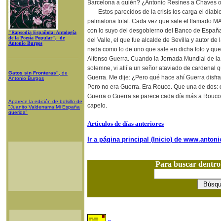
Barcelona a quién? ¿Antonio Resines a Chaves 
Estos parecidos de la crisis los carga el diab
palmatoria total. Cada vez que sale el llamado 
con lo suyo del desgobierno del Banco de Españ
"Rapsodia Española: Antología
de la Poesía Popular", de
del Valle, el que fue alcalde de Sevilla y autor de l
Antonio Burgos
nada como lo de uno que sale en dicha foto y qu
Alfonso Guerra. Cuando la Jornada Mundial de la 
solemne, vi allí a un señor ataviado de cardenal qu
Gatos sin Fronteras"
, de
Guerra. Me dije: ¿Pero qué hace ahí Guerra disfr
Antonio Burgos
Pero no era Guerra. Era Rouco. Que una de dos:
Guerra o Guerra se parece cada día más a Rouco
Aparece la edición de bolsillo de
capelo.
"Juanito Valderrama:Mi España
querida"
Articulos de días anteriores
Ir a página principal (Inicio) de www.anto
Para buscar dentr