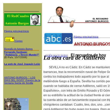
Página principal-Inicio
Página principal-Inicio
Correo
ANTONIO BURGOS
ABC
, 20 de septiembre de 2011
Biografía de Antonio Burgos
Fernando Santiago:
El recuadro de hoy
"Andalucía, ¿Tercer Mundo?"
¿QUIÉN HACE ESTO?
La otra cara de Astilleros
(El País, 10/7/2006)
La web de José Joaquín León
SEVILLA no es Cádiz. En Cádiz se mantuvieron 
barrancas, tras la reconversión naval de Felipe G
contra los trabajadores todo aquello por lo que al 
ANTONIO BURGOS
: "
LOS
DÍAS DEL GOZO
"
Pregón de la
metiéndole fuego a España. Sevilla ha corrido peo
Semana Santa
de Sevilla
cuando se hablaba de cerrar Astilleros, salió en 1
Españoles», con letra de Emilio Rosado y El Góm
en su estribillo la actitud de la ciudad frente al ci
la cuenta atrás de un lanzamiento espacial con tr
chirigoteros cantaban: Cuatro, tres, dos, uno...¡ce
cerrá Astilleros! No hubo quien los tuviera. Pero 