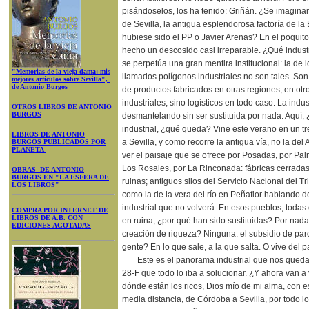
pisándoselos, los ha tenido: Griñán. ¿Se imaginan
de Sevilla, la antigua esplendorosa factoría de la
hubiese sido el PP o Javier Arenas? En el poquito
hecho un descosido casi irreparable. ¿Qué indust
se perpetúa una gran mentira institucional: la de l
"Memorias de la vieja dama: mis
llamados polígonos industriales no son tales. S
mejores artículos sobre Sevilla",
de Antonio Burgos
de productos fabricados en otras regiones, en otr
industriales, sino logísticos en todo caso. La indu
OTROS LIBROS DE ANTONIO
BURGOS
desmantelando sin ser sustituida por nada. Aquí,
industrial, ¿qué queda? Vine este verano en un 
LIBROS DE ANTONIO
a Sevilla, y como recorre la antigua vía, no la de
BURGOS PUBLICADOS POR
PLANETA
ver el paisaje que se ofrece por Posadas, por Palm
Los Rosales, por La Rinconada: fábricas cerrad
OBRAS DE ANTONIO
BURGOS EN "LA ESFERA DE
ruinas; antiguos silos del Servicio Nacional del Tr
LOS LIBROS"
como la de la vera del río en Peñaflor hablando 
industrial que no volverá. En esos pueblos, todas
COMPRA POR INTERNET DE
LIBROS DE A.B. CON
en ruina, ¿por qué han sido sustituidas? Por nad
EDICIONES AGOTADAS
creación de riqueza? Ninguna: el subsidio de paro
gente? En lo que sale, a la que salta. O vive del p
Este es el panorama industrial que nos queda
28-F que todo lo iba a solucionar. ¿Y ahora van a
dónde están los ricos, Dios mío de mi alma, con es
media distancia, de Córdoba a Sevilla, por todo lo