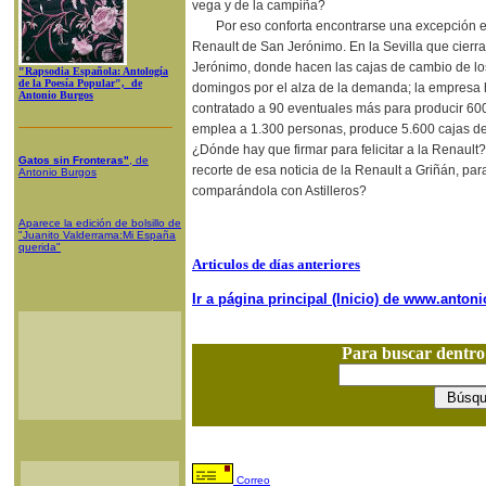
vega y de la campiña?
Por eso conforta encontrarse una excepción 
Renault de San Jerónimo. En la Sevilla que cierra 
Jerónimo, donde hacen las cajas de cambio de lo
"Rapsodia Española: Antología
de la Poesía Popular", de
domingos por el alza de la demanda; la empresa 
Antonio Burgos
contratado a 90 eventuales más para producir 600
emplea a 1.300 personas, produce 5.600 cajas de
¿Dónde hay que firmar para felicitar a la Renaul
Gatos sin Fronteras"
, de
recorte de esa noticia de la Renault a Griñán, pa
Antonio Burgos
comparándola con Astilleros?
Aparece la edición de bolsillo de
"Juanito Valderrama:Mi España
querida"
Articulos de días anteriores
Ir a página principal (Inicio) de www.anto
Para buscar dentr
Correo