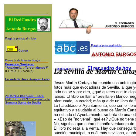
Página principal-Inicio
Página principal-Inicio
Correo
ANTONIO BURGOS
ABC
, 20 de febrero de 2012
Biografía de Antonio Burgos
Fernando Santiago:
El recuadro de hoy
"Andalucía, ¿Tercer Mundo?"
¿QUIÉN HACE ESTO?
La Sevilla de Martín Carta
(El País, 10/7/2006)
La web de José Joaquín León
Jesús Martín Cartaya ha reunido una antología 
fotos más que evocadoras de Sevilla, al que yo 
lado no sé y por otro, ¿qué quieres que te diga
ANTONIO BURGOS
: "
LOS
labios. El libro se llama "Sevilla en blanco, ne
DÍAS DEL GOZO
"
Pregón de la
afortunado, la verdad; más que de un libro de f
Semana Santa
de Sevilla
Lo ha editado el Ayuntamiento, que con el libr
equitativo y saludable al bueno de Martín Cart
ha editado el Ayuntamiento, se trata de una ed
-- ¿Eso de "no venal", qué es? ¿Que no tiene
No, significa que como el cariño verdadero de
El libro no está a la venta. Hay que conseguir
succión municipal, a cuál más sevillano, a sab