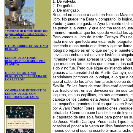
1. De válvula.
2. De gañote.
3. De mangazo.
Si usted no conoce a nadie en Fiestas Mayore
libro. No puede ir a Beta y comprarlo, lo lógi
Zoido: ¿cómo se gasta el Ayuntamiento el diner
se ponen a la venta, y que encima regalan ust
"Memorias de la vieja dama: mis
mínimo, mientras que los que de verdad los a
mejores artículos sobre Sevilla",
Pero vamos al libro de Martín Cartaya. Es una a
de Antonio Burgos
nada menos que toda una vida, este fotógrafo l
haciendo a una novia que tiene y que se llama 
OTROS LIBROS DE ANTONIO
BURGOS
fotógrafo reparó es en lo que se fijó el puñete
sevillanos cobran así un valor histórico singul
LIBROS DE ANTONIO
intransferibles para apresar la vida que se nos
BURGOS PUBLICADOS POR
que murieron, las tiendas que cerraron, las cal
PLANETA
sido y no fue. Pero que sigue existiendo ahora 
gracias a la sensibilidad de Martín Cartaya, que
OBRAS DE ANTONIO
BURGOS EN "LA ESFERA DE
azorinianos primores de lo vulgar, a lo que a n
LOS LIBROS"
que al cabo de los años forma este cuerpo de 
Sevilla. En las fotos de este libro está apresa
sus tradiciones, en sus devociones, en sus tor
COMPRA POR INTERNET DE
LIBROS DE A.B. CON
loquitos, en sus capillitas, en sus artesanos
EDICIONES AGOTADAS
cabeza de los cuales está Jesús Martín Cartaya
los pequeños grandes detalles que hacen Sevil
por Álvaro Pastor Torres, anotaciones verdade
retratado. Como un buen banderillero de leyen
el capotazo de una sola frase para poner en su
de Jesús Martín Cartaya. Pues nada, hijos mí
ocasión el poner a la venta un libro fundamenta
menos como el que ha escrito el mamarracho de