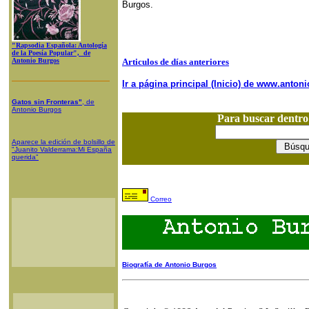
Burgos.
"Rapsodia Española: Antología
de la Poesía Popular", de
Antonio Burgos
Articulos de días anteriores
Ir a página principal (Inicio) de www.anto
Gatos sin Fronteras"
, de
Antonio Burgos
Para buscar dentr
Aparece la edición de bolsillo de
"Juanito Valderrama:Mi España
querida"
Correo
Biografía de Antonio Burgos