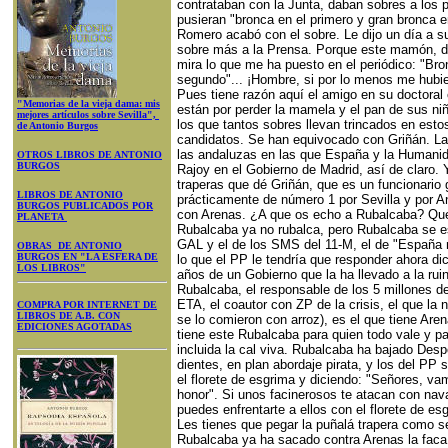
contrataban con la Junta, daban sobres a los po
pusieran "bronca en el primero y gran bronca 
Romero acabó con el sobre. Le dijo un día a s
sobre más a la Prensa. Porque este mamón, d
mira lo que me ha puesto en el periódico: "Bro
segundo"... ¡Hombre, si por lo menos me hubie
Pues tiene razón aquí el amigo en su doctoral 
"Memorias de la vieja dama: mis
están por perder la mamela y el pan de sus ni
mejores artículos sobre Sevilla",
los que tantos sobres llevan trincados en est
de Antonio Burgos
candidatos. Se han equivocado con Griñán. La 
las andaluzas en las que España y la Humanid
OTROS LIBROS DE ANTONIO
BURGOS
Rajoy en el Gobierno de Madrid, así de claro. 
traperas que dé Griñán, que es un funcionario 
LIBROS DE ANTONIO
prácticamente de número 1 por Sevilla y por A
BURGOS PUBLICADOS POR
con Arenas. ¿A que os echo a Rubalcaba? Que
PLANETA
Rubalcaba ya no rubalca, pero Rubalcaba se es
GAL y el de los SMS del 11-M, el de "España 
OBRAS DE ANTONIO
BURGOS EN "LA ESFERA DE
lo que el PP le tendría que responder ahora di
LOS LIBROS"
años de un Gobierno que la ha llevado a la rui
Rubalcaba, el responsable de los 5 millones de
ETA, el coautor con ZP de la crisis, el que la
COMPRA POR INTERNET DE
LIBROS DE A.B. CON
se lo comieron con arroz), es el que tiene Aren
EDICIONES AGOTADAS
tiene este Rubalcaba para quien todo vale y par
incluida la cal viva. Rubalcaba ha bajado Desp
dientes, en plan abordaje pirata, y los del PP
el florete de esgrima y diciendo: "Señores, va
honor". Si unos facinerosos te atacan con nav
puedes enfrentarte a ellos con el florete de es
Les tienes que pegar la puñalá trapera como se
Rubalcaba ya ha sacado contra Arenas la faca d