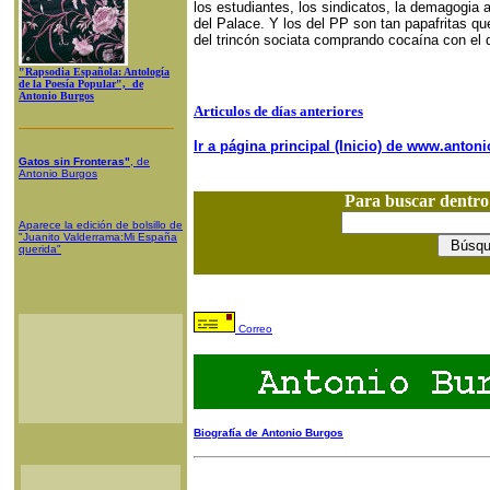
los estudiantes, los sindicatos, la demagogia 
del Palace. Y los del PP son tan papafritas q
del trincón sociata comprando cocaína con el d
"Rapsodia Española: Antología
de la Poesía Popular", de
Antonio Burgos
Articulos de días anteriores
Ir a página principal (Inicio) de www.anto
Gatos sin Fronteras"
, de
Antonio Burgos
Para buscar dentr
Aparece la edición de bolsillo de
"Juanito Valderrama:Mi España
querida"
Correo
Biografía de Antonio Burgos