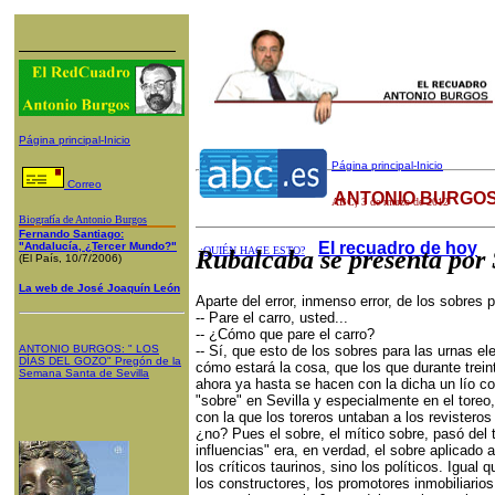
Página principal-Inicio
Página principal-Inicio
Correo
ANTONIO BURGOS
ABC
, 3 de marzo de 2012
Biografía de Antonio Burgos
Fernando Santiago:
El recuadro de hoy
"Andalucía, ¿Tercer Mundo?"
¿QUIÉN HACE ESTO?
Rubalcaba se presenta por 
(El País, 10/7/2006)
La web de José Joaquín León
Aparte del error, inmenso error, de los sobres 
-- Pare el carro, usted...
-- ¿Cómo que pare el carro?
ANTONIO BURGOS
: "
LOS
-- Sí, que esto de los sobres para las urnas el
DÍAS DEL GOZO
"
Pregón de la
cómo estará la cosa, que los que durante trein
Semana Santa
de Sevilla
ahora ya hasta se hacen con la dicha un lío co
"sobre" en Sevilla y especialmente en el toreo
con la que los toreros untaban a los revisteros
¿no? Pues el sobre, el mítico sobre, pasó del t
influencias" era, en verdad, el sobre aplicado 
los críticos taurinos, sino los políticos. Igual 
los constructores, los promotores inmobiliario