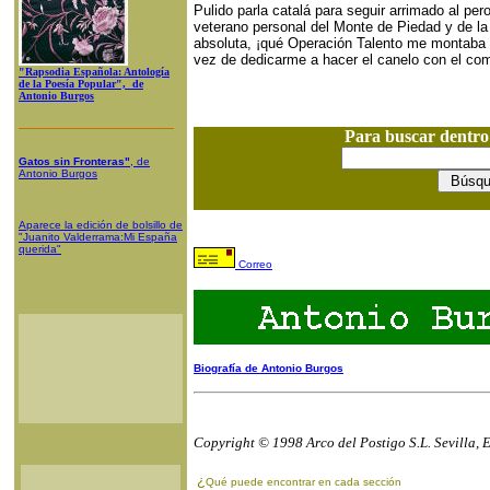
Pulido parla catalá para seguir arrimado al pe
veterano personal del Monte de Piedad y de l
absoluta, ¡qué Operación Talento me montaba yo
vez de dedicarme a hacer el canelo con el co
"Rapsodia Española: Antología
de la Poesía Popular", de
Antonio Burgos
Para buscar dentr
Gatos sin Fronteras"
, de
Antonio Burgos
Aparece la edición de bolsillo de
"Juanito Valderrama:Mi España
querida"
Correo
Biografía de Antonio Burgos
Copyright © 1998 Arco del Postigo S.L. Sevilla, 
¿
Qué puede encontrar en cada sección