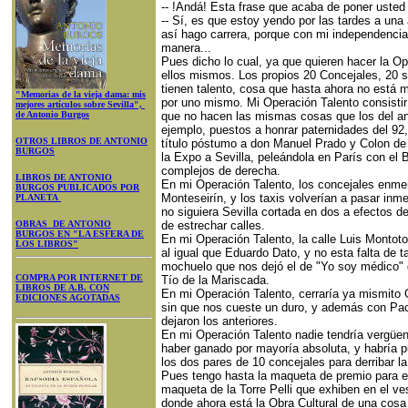
-- !Andá! Esta frase que acaba de poner usted e
-- Sí, es que estoy yendo por las tardes a una 
así hago carrera, porque con mi independenci
manera...
Pues dicho lo cual, ya que quieren hacer la O
ellos mismos. Los propios 20 Concejales, 20 
tienen talento, cosa que hasta ahora no está m
"Memorias de la vieja dama: mis
por uno mismo. Mi Operación Talento consistir
mejores artículos sobre Sevilla",
de Antonio Burgos
que no hacen las mismas cosas que los del ant
ejemplo, puestos a honrar paternidades del 92,
OTROS LIBROS DE ANTONIO
título póstumo a don Manuel Prado y Colon de 
BURGOS
la Expo a Sevilla, peleándola en París con el
complejos de derecha.
LIBROS DE ANTONIO
En mi Operación Talento, los concejales enme
BURGOS PUBLICADOS POR
Monteseirín, y los taxis volverían a pasar inm
PLANETA
no siguiera Sevilla cortada en dos a efectos de
OBRAS DE ANTONIO
de estrechar calles.
BURGOS EN "LA ESFERA DE
En mi Operación Talento, la calle Luis Montoto
LOS LIBROS"
al igual que Eduardo Dato, y no esta falta de t
mochuelo que nos dejó el de "Yo soy médico" 
COMPRA POR INTERNET DE
Tío de la Mariscada.
LIBROS DE A.B. CON
En mi Operación Talento, cerraría ya mismito 
EDICIONES AGOTADAS
sin que nos cueste un duro, y además con Pa
dejaron los anteriores.
En mi Operación Talento nadie tendría vergüen
haber ganado por mayoría absoluta, y habría
los dos pares de 10 concejales para derribar la 
Pues tengo hasta la maqueta de premio para e
maqueta de la Torre Pelli que exhiben en el ves
donde ahora está la Obra Cultural de una cos