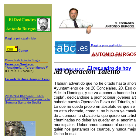
Página principal-Inicio
Página principal-Inicio
Correo
ANTONIO BURGOS
ABC
, 14 de mayo de 2012
Biografía de Antonio Burgos
Fernando Santiago:
El recuadro de hoy
"Andalucía, ¿Tercer Mundo?"
¿QUIÉN HACE ESTO?
Mi Operación Talento
(El País, 10/7/2006)
La web de José Joaquín León
Habrán advertido que no he citado hasta aho
Ayuntamiento de los 20 Concejales, 20. Eso d
Adelita Domingo, y se va a poner a hacerle l
ANTONIO BURGOS
: "
LOS
copla", dedicándose a promocionar jóvenes art
DÍAS DEL GOZO
"
Pregón de la
haberle puesto Operación Plaza del Triunfo, y
Semana Santa
de Sevilla
Lo que no queda propio en absoluto es que se
en esta chorrada, como si no hubiera ya canale
dé a conocer la chavalería que quiere ser artis
chuminadas no deberían quedar en el anonima
municipales. Deberíamos conocer al concejal 
quién nos gastamos los cuartos, y nunca mejor
Dicho lo cual...