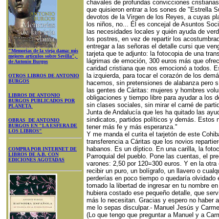
chavales de profundas convicciones cristiana
que quisieron entrar a los sones de "Estrella S
devotos de la Virgen de los Reyes, a cuyas pl
los niños, no... Él es concejal de Asuntos So
las necesidades locales y quién ayuda de verd
los postres, en vez de repartir los acostumbrad
entregar a las señoras el detalle cursi que veng
"Memorias de la vieja dama: mis
tarjeta que te adjunto: la fotocopia de una tra
mejores artículos sobre Sevilla",
lágrimas de emoción, 300 euros más que ofrec
de Antonio Burgos
caridad cristiana que nos emocionó a todos. 
la izquierda, para tocar el corazón de los de
OTROS LIBROS DE ANTONIO
BURGOS
hacemos, sin pretensiones de alabanza pero sí
las gentes de Cáritas: mujeres y hombres vol
LIBROS DE ANTONIO
obligaciones y tiempo libre para ayudar a los d
BURGOS PUBLICADOS POR
sin clases sociales, sin mirar el carné de parti
PLANETA
Junta de Andalucía que les ha quitado las ay
sindicatos, partidos políticos y demás. Estos
OBRAS DE ANTONIO
BURGOS EN "LA ESFERA DE
tener más fe y más esperanza."
LOS LIBROS"
Y me manda el curita el tarjetón de este Cohi
transferencia a Cáritas que los novios repartie
habanos. Es un díptico. En una carilla, la fotoc
COMPRA POR INTERNET DE
LIBROS DE A.B. CON
Parroquial del pueblo. Pone las cuentas, el pr
EDICIONES AGOTADAS
varones: 2,50 por 120=300 euros. Y en la otra c
recibir un puro, un bolígrafo, un llavero o cua
perderías en poco tiempo o quedaría olvidado 
tomado la libertad de ingresar en tu nombre en
hubiera costado ese pequeño detalle, que serv
más lo necesitan. Gracias y espero no haber a
me lo sepas disculpar.- Manuel Jesús y Carme
(Lo que tengo que preguntar a Manuel y a Car