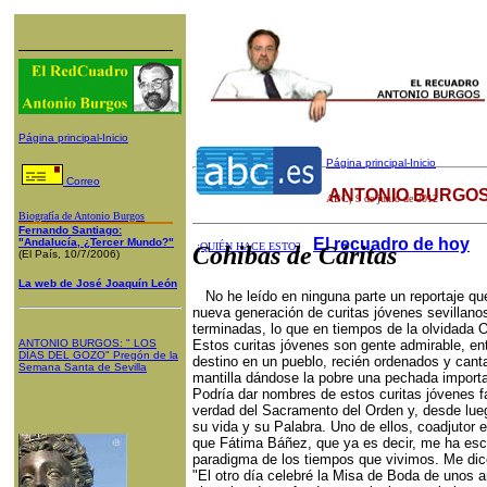
Página principal-Inicio
Página principal-Inicio
Correo
ANTONIO BURGOS
ABC
, 9 de junio de 2012
Biografía de Antonio Burgos
Fernando Santiago:
El recuadro de hoy
"Andalucía, ¿Tercer Mundo?"
¿QUIÉN HACE ESTO?
Cohibas de Cáritas
(El País, 10/7/2006)
La web de José Joaquín León
No he leído en ninguna parte un reportaje qu
nueva generación de curitas jóvenes sevillanos
terminadas, lo que en tiempos de la olvidada 
ANTONIO BURGOS
: "
LOS
Estos curitas jóvenes son gente admirable, ent
DÍAS DEL GOZO
"
Pregón de la
destino en un pueblo, recién ordenados y can
Semana Santa
de Sevilla
mantilla dándose la pobre una pechada important
Podría dar nombres de estos curitas jóvenes f
verdad del Sacramento del Orden y, desde lueg
su vida y su Palabra. Uno de ellos, coadjutor e
que Fátima Báñez, que ya es decir, me ha escri
paradigma de los tiempos que vivimos. Me dice
"El otro día celebré la Misa de Boda de unos 