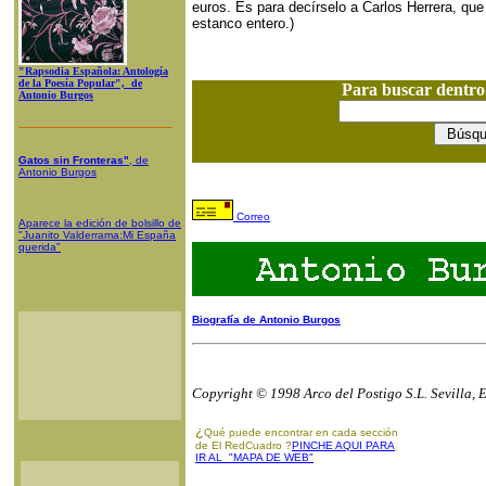
euros. Es para decírselo a Carlos Herrera, qu
estanco entero.)
"Rapsodia Española: Antología
de la Poesía Popular", de
Para buscar dentr
Antonio Burgos
Gatos sin Fronteras"
, de
Antonio Burgos
Correo
Aparece la edición de bolsillo de
"Juanito Valderrama:Mi España
querida"
Biografía de Antonio Burgos
Copyright © 1998 Arco del Postigo S.L. Sevilla, 
¿
Qué puede encontrar en cada sección
de El RedCuadro ?
PINCHE AQUI PARA
IR AL "MAPA DE WEB"