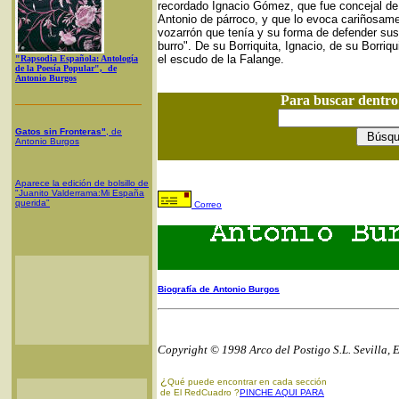
recordado Ignacio Gómez, que fue concejal d
Antonio de párroco, y que lo evoca cariñosame
vozarrón que tenía y su forma de defender sus 
burro". De su Borriquita, Ignacio, de su Borriq
el escudo de la Falange.
"Rapsodia Española: Antología
de la Poesía Popular", de
Antonio Burgos
Para buscar dentr
Gatos sin Fronteras"
, de
Antonio Burgos
Aparece la edición de bolsillo de
"Juanito Valderrama:Mi España
querida"
Correo
Biografía de Antonio Burgos
Copyright © 1998 Arco del Postigo S.L. Sevilla, 
¿
Qué puede encontrar en cada sección
de El RedCuadro ?
PINCHE AQUI PARA