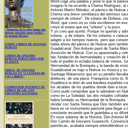
Word coge una palabra y pone lo que le pare
imagino le ha ocurrido a Chema Rodríguez, al 
Antonio Martín Méndez, el párroco de Huévar 
Chema una breve semblanza del animoso sacerd
siempre de sótano". De sótano de Doñana, clar
Word, que como en su vida escribieron en ese
creyó el enano que era "sótano" y la puso.
"Memorias de la vieja dama: mis
Y yo creo que acertó. Porque mi querido y adm
mejores artículos sobre Sevilla",
sotana...y de sótano. De los sótanos o catacu
de Antonio Burgos
adaptó a los tiempos nuevos, pero que conserv
habla ahora del párroco de Huévar pero también
OTROS LIBROS DE ANTONIO
BURGOS
Guadalcanal. Don Antonio pasó de Santa María
Asunción de Huévar. Con su apasionada y vehe
LIBROS DE ANTONIO
bar, fundación de hermandades y creación de
BURGOS PUBLICADOS POR
todo el pueblo lo echaba todavía de menos, fu
PLANETA
Hermandad de la Borriquita y la banda de músi
Guadalcanal se trajo a Huévar su música y su 
OBRAS DE ANTONIO
BURGOS EN "LA ESFERA DE
Santiago Matamoros que en su pendón llevaba..
LOS LIBROS"
dobleces, de una pieza. Franquista como tú, M
Guaditoca la dotó de una bandera española con
los alcaldes de los pueblos donde iban a toca
COMPRA POR INTERNET DE
LIBROS DE A.B. CON
Como pude comprobar que lo adoraban en Huév
EDICIONES AGOTADAS
como en La Soledad, las dos mitades cofradie
había fundado su Hermandad de la Borriquita. 
olvidar con Santa Teresa que Dios también and
barra es un instrumento pastoral para llegar a 
constante recuerdo que le guardaba a su difun
En esos sótanos de la Historia, Don Antonio M
Don Camilo de Giovanni Guareschi. Convencido
patrióticas, acababa siempre entendiéndose con