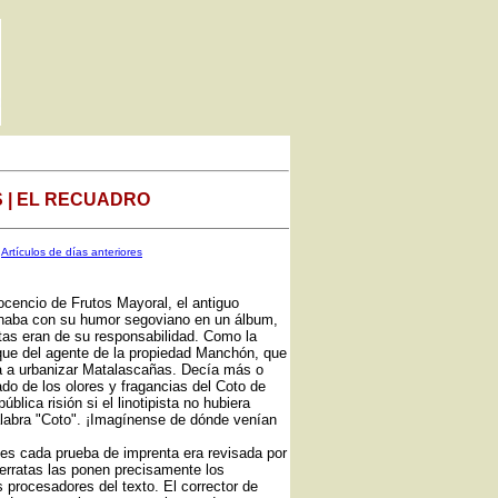
 | EL RECUADRO
Artículos de días anteriores
ocencio de Frutos Mayoral, el antiguo
ionaba con su humor segoviano en un álbum,
tas eran de su responsabilidad. Como la
que del agente de la propiedad Manchón, que
 a urbanizar Matalascañas. Decía más o
do de los olores y fragancias del Coto de
lica risión si el linotipista no hubiera
palabra "Coto". ¡Imagínense de dónde venían
ntes cada prueba de imprenta era revisada por
 erratas las ponen precisamente los
s procesadores del texto. El corrector de