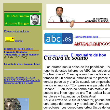
Página principal-Inicio
Página principal-Inicio
Correo
ANTONIO BURGOS
ABC
, 18 de junio de 2012
Biografía de Antonio Burgos
Fernando Santiago:
El recuadro de hoy
"Andalucía, ¿Tercer Mundo?"
¿QUIÉN HACE ESTO?
Un cura de sótano
(El País, 10/7/2006)
La web de José Joaquín León
Las erratas son la salsa de los periódicos. In
regente de estos talleres de ABC, las colecc
"La Recorteca". Y eso que muchas de las erra
ANTONIO BURGOS
: "
LOS
famosa de un anuncio inmobiliario me parece 
DÍAS DEL GOZO
"
Pregón de la
vendía parcelas y chalés cuando se empezaba
Semana Santa
de Sevilla
menos el anuncio: "Cómprese una parcela al la
Doñana". El anuncio no habría sido motivo de púb
puesto una Ñ en lugar de una T al teclear la 
los olores y fragancias de Doña Ana!
Aquella errata se le fue al corrector, porque a
una pareja de corrector y atendedor. Ahora las
correctores. Los correctores ortográficos de lo