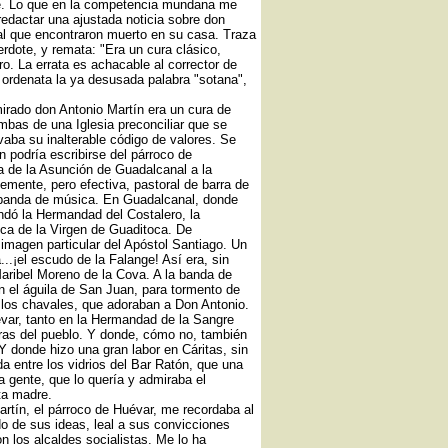
ce. Lo que en la competencia mundana me
redactar una ajustada noticia sobre don
al que encontraron muerto en su casa. Traza
ote, y remata: "Era un cura clásico,
o. La errata es achacable al corrector de
 ordenata la ya desusada palabra "sotana",
irado don Antonio Martín era un cura de
mbas de una Iglesia preconciliar que se
aba su inalterable código de valores. Se
 podría escribirse del párroco de
 de la Asunción de Guadalcanal a la
mente, pero efectiva, pastoral de barra de
 banda de música. En Guadalcanal, donde
ndó la Hermandad del Costalero, la
ca de la Virgen de Guaditoca. De
imagen particular del Apóstol Santiago. Un
.¡el escudo de la Falange! Así era, sin
aribel Moreno de la Cova. A la banda de
 el águila de San Juan, para tormento de
r los chavales, que adoraban a Don Antonio.
ar, tanto en la Hermandad de la Sangre
ras del pueblo. Y donde, cómo no, también
Y donde hizo una gran labor en Cáritas, sin
a entre los vidrios del Bar Ratón, que una
la gente, que lo quería y admiraba el
ta madre.
artín, el párroco de Huévar, me recordaba al
 de sus ideas, leal a sus convicciones
 los alcaldes socialistas. Me lo ha