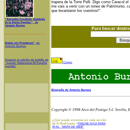
trapera de la Torre Pelli. Digo como Caracol e
me vais a venir con un roneo de Patrimonio, ca
que levantaron los vuestros!".
"Rapsodia Española: Antología
de la Poesía Popular", de
Antonio Burgos
Para buscar dentr
Gatos sin Fronteras"
, de
Antonio Burgos
Aparece la edición de bolsillo de
Correo
"Juanito Valderrama:Mi España
querida"
Biografía de Antonio Burgos
Copyright © 1998 Arco del Postigo S.L. Sevilla, 
¿
Qué puede encontrar en cada sección
de El RedCuadro ?
PINCHE AQUI PARA
IR AL "MAPA DE WEB"