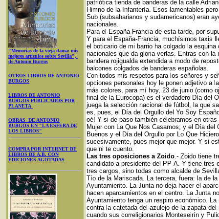
patriótica tienda de banderas de la calle Adrian
Himno de la Infantería. Esos lamentables pero 
Sub (subsaharianos y sudamericanos) eran aye
nacionales.
Para el España-Francia de esta tarde, por sup
Y para el España-Francia, muchísimos taxis l
el boticario de mi barrio ha colgado la esquin
"Memorias de la vieja dama: mis
nacionales que da gloria verlas. Entras con la 
mejores artículos sobre Sevilla",
bandera rojigualda extendida a modo de reposte
de Antonio Burgos
balcones colgados de banderas españolas.
Con todos mis respetos para los señores y señ
OTROS LIBROS DE ANTONIO
BURGOS
opciones personales hoy le ponen adjetivo a 
más colores, para mí hoy, 23 de junio (como oja
LIBROS DE ANTONIO
final de la Eurocopa) es el verdadero Día del 
BURGOS PUBLICADOS POR
juega la selección nacional de fútbol, la que 
PLANETA
es, pues, el Día del Orgullo del Yo Soy Españo
oé! Y si de paso también celebramos en otras 
OBRAS DE ANTONIO
BURGOS EN "LA ESFERA DE
Mujer con La Que Nos Casamos; y el Día del 
LOS LIBROS"
Buenos y el Día del Orgullo por Lo Que Hicier
sucesivamente, pues mejor que mejor. Y si es
que ni te cuento.
COMPRA POR INTERNET DE
LIBROS DE A.B. CON
Las tres oposiciones a Zoido
.- Zoido tiene 
EDICIONES AGOTADAS
candidato a presidente del PP-A. Y tiene tres
tres cargos, sino todas como alcalde de Sevilla
Tío de la Mariscada. La tercera, fuera: la de l
Ayuntamiento. La Junta no deja hacer el aparc
hacen aparcamientos en el centro. La Junta no
Ayuntamiento tenga un respiro económico. La
contra la catetada del azulejo de la zapata del
cuando sus correligionarios Monteseirín y Puli