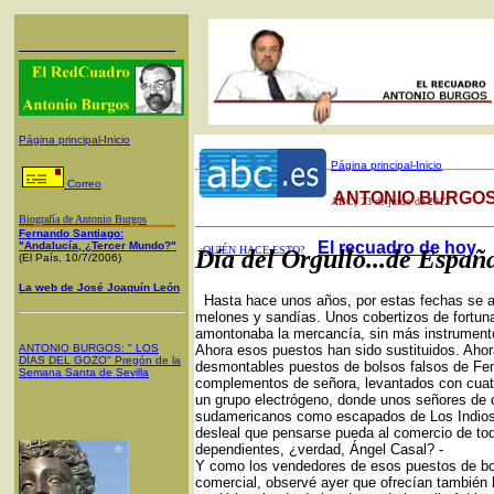
Página principal-Inicio
Página principal-Inicio
Correo
ANTONIO BURGOS
ABC
, 23 de junio de 2012
Biografía de Antonio Burgos
Fernando Santiago:
El recuadro de hoy
"Andalucía, ¿Tercer Mundo?"
¿QUIÉN HACE ESTO?
Día del Orgullo...de Españ
(El País, 10/7/2006)
La web de José Joaquín León
Hasta hace unos años, por estas fechas se ab
melones y sandías. Unos cobertizos de fortuna
amontonaba la mercancía, sin más instrumento
ANTONIO BURGOS
: "
LOS
Ahora esos puestos han sido sustituidos. Ahor
DÍAS DEL GOZO
"
Pregón de la
desmontables puestos de bolsos falsos de Fend
Semana Santa
de Sevilla
complementos de señora, levantados con cuatro 
un grupo electrógeno, donde unos señores de 
sudamericanos como escapados de Los Indios
desleal que pensarse pueda al comercio de to
dependientes, ¿verdad, Ángel Casal? -
Y como los vendedores de esos puestos de bo
comercial, observé ayer que ofrecían tambié