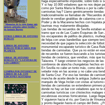
haga especialmente imposible, sobre todo si s
Y si hay 10.000 veladores que no nos dejan pa
como por Santa María la Blanca o por la call
camisetas hay? Llamo genéricamente tiendas 
tradicionalmente se llamaban de "Recuerdos de
donde te vendían giralditas de calamina con o si
Poder y de la Macarena hechos con hojalata p
"Memorias de la vieja dama: mis
taurinas muy malamente dibujadas.
mejores artículos sobre Sevilla",
Las tiendas de recuerdos de Sevilla estaban en
de Antonio Burgos
tramo que va de Las Cuatro Esquinas de San Jo
los escaparates de palillos de plástico, muñeq
OTROS LIBROS DE ANTONIO
BURGOS
de felpa con unas banderillas que siempre tení
necesidad de que jugara la selección de fútbo
LIBROS DE ANTONIO
monumental escaparate turístico de Casa Rubio
BURGOS PUBLICADOS POR
tiendas de camisetas. Que ya no están en ese 
PLANETA
de recuerdos se fueron buscando a los turista
tiendas de cerámica, que vendían, más que loz
OBRAS DE ANTONIO
BURGOS EN "LA ESFERA DE
Talavera. Y luego vinieron los negocios de las 
LOS LIBROS"
sombreros de alancha chungaletas hechos en C
En Sevilla no cabe un tonto más, como decía
velador más en las aceras y no cabe una tiend
COMPRA POR INTERNET DE
LIBROS DE A.B. CON
de Santa Cruz. Por eso las tiendas de camiset
EDICIONES AGOTADAS
mancha de aceite desde la antigua Judería que 
marqués de Vega Inclán con vistas al turismo 
tiendas de camisetas se extendieron primero 
donde no hay un bar con veladores que no te d
camisetas turísticas con chistecitos malages s
escabrosas escenas fornicatorias. Luego llega
Y siguieron hacia el río, por García de Vinues
y pronto llegarán hasta el campo del Betis. ¿