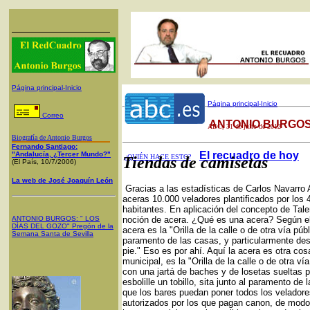
Página principal-Inicio
Página principal-Inicio
Correo
ANTONIO BURGOS
ABC
, 31 de julio de 2012
Biografía de Antonio Burgos
Fernando Santiago:
El recuadro de hoy
"Andalucía, ¿Tercer Mundo?"
¿QUIÉN HACE ESTO?
Tiendas de camisetas
(El País, 10/7/2006)
La web de José Joaquín León
Gracias a las estadísticas de Carlos Navarro 
aceras 10.000 veladores plantificados por los
habitantes. En aplicación del concepto de Tal
ANTONIO BURGOS
: "
LOS
noción de acera. ¿Qué es una acera? Según el
DÍAS DEL GOZO
"
Pregón de la
acera es la "Orilla de la calle o de otra vía pú
Semana Santa
de Sevilla
paramento de las casas, y particularmente dest
pie." Eso es por ahí. Aquí la acera es otra cos
municipal, es la "Orilla de la calle o de otra 
con una jartá de baches y de losetas sueltas 
esbolille un tobillo, sita junto al paramento de
que los bares puedan poner todos los velador
autorizados por los que pagan canon, de modo q