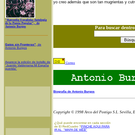
yo creo además que son tan mugrientas y cutr
"Rapsodia Española: Antología
de la Poesía Popular", de
Antonio Burgos
Para buscar dentr
Gatos sin Fronteras"
, de
Antonio Burgos
Aparece la edición de bolsillo de
Correo
"Juanito Valderrama:Mi España
querida"
Biografía de Antonio Burgos
Copyright © 1998 Arco del Postigo S.L. Sevilla, 
¿
Qué puede encontrar en cada sección
de El RedCuadro ?
PINCHE AQUI PARA
IR AL "MAPA DE WEB"