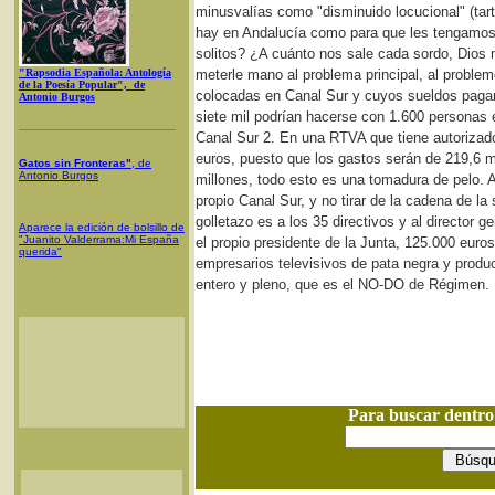
minusvalías como "disminuido locucional" (ta
hay en Andalucía como para que les tengamos q
solitos? ¿A cuánto nos sale cada sordo, Dios
"Rapsodia Española: Antología
meterle mano al problema principal, al proble
de la Poesía Popular", de
colocadas en Canal Sur y cuyos sueldos paga
Antonio Burgos
siete mil podrían hacerse con 1.600 personas en
Canal Sur 2. En una RTVA que tiene autorizado
euros, puesto que los gastos serán de 219,6 mi
Gatos sin Fronteras"
, de
Antonio Burgos
millones, todo esto es una tomadura de pelo. A
propio Canal Sur, y no tirar de la cadena de l
golletazo es a los 35 directivos y al director 
Aparece la edición de bolsillo de
"Juanito Valderrama:Mi España
el propio presidente de la Junta, 125.000 euro
querida"
empresarios televisivos de pata negra y produc
entero y pleno, que es el NO-DO de Régimen. 
Para buscar dentr