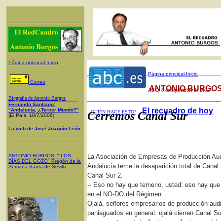
Página principal-Inicio
Página principal-Inicio
Correo
ANTONIO BURGOS
ABC
, 8 de septiembre de 2012
Biografía de Antonio Burgos
Fernando Santiago:
El recuadro de hoy
"Andalucía, ¿Tercer Mundo?"
¿QUIÉN HACE ESTO?
Cerremos Canal Sur
(El País, 10/7/2006)
La web de José Joaquín León
ANTONIO BURGOS
: "
LOS
La Asociación de Empresas de Producción Aud
DÍAS DEL GOZO
"
Pregón de la
Andalucía teme la desaparición total de Canal 
Semana Santa
de Sevilla
Canal Sur 2.
-- Eso no hay que temerlo, usted: eso hay que 
en el NO-DO del Régimen.
Ojalá, señores empresarios de producción aud
paniaguados en general: ojalá cierren Canal Su