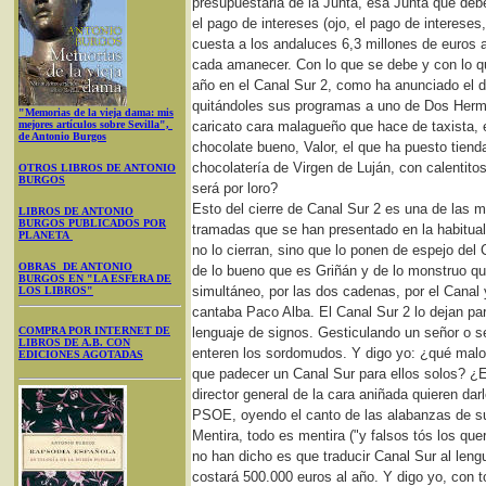
presupuestaria de la Junta, esa Junta que deb
el pago de intereses (ojo, el pago de intereses,
cuesta a los andaluces 6,3 millones de euros 
cada amanecer. Con lo que se debe y con lo que
año en el Canal Sur 2, como ha anunciado el di
quitándoles sus programas a uno de Dos Herm
"Memorias de la vieja dama: mis
mejores artículos sobre Sevilla",
caricato cara malagueño que hace de taxista, e
de Antonio Burgos
chocolate bueno, Valor, el que ha puesto tienda
chocolatería de Virgen de Luján, con calentito
OTROS LIBROS DE ANTONIO
BURGOS
será por loro?
Esto del cierre de Canal Sur 2 es una de las
LIBROS DE ANTONIO
BURGOS PUBLICADOS POR
tramadas que se han presentado en la habitua
PLANETA
no lo cierran, sino que lo ponen de espejo del 
OBRAS DE ANTONIO
de lo bueno que es Griñán y de lo monstruo qu
BURGOS EN "LA ESFERA DE
simultáneo, por las dos cadenas, por el Canal 
LOS LIBROS"
cantaba Paco Alba. El Canal Sur 2 lo dejan par
COMPRA POR INTERNET DE
lenguaje de signos. Gesticulando un señor o s
LIBROS DE A.B. CON
enteren los sordomudos. Y digo yo: ¿qué mal
EDICIONES AGOTADAS
que padecer un Canal Sur para ellos solos? ¿E
director general de la cara aniñada quieren dar
PSOE, oyendo el canto de las alabanzas de s
Mentira, todo es mentira ("y falsos tós los que
no han dicho es que traducir Canal Sur al leng
costará 500.000 euros al año. Y digo yo, con t