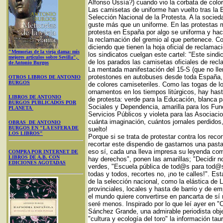
Alfonso Ussía?) cuando vio la corbata de colo
Las camisetas de uniforme han vuelto tras la 
Selección Nacional de la Protesta. A la socieda
guste más que un uniforme. En las protestas m
protesta en España por algo se uniforma y ha
la reclamación del gremio al que pertenece. C
diciendo que tienen la hoja oficial de reclamac
"Memorias de la vieja dama: mis
los sindicatos cuelgan este cartel: "Este sindi
mejores artículos sobre Sevilla",
de los parados las camisetas oficiales de re
de Antonio Burgos
La mentada manifestación del 15-S (que no ll
protestones en autobuses desde toda España, e
OTROS LIBROS DE ANTONIO
BURGOS
de colores camiseteriles. Como las togas de l
ornamentos en los tiempos litúrgicos, hay has
LIBROS DE ANTONIO
de protesta: verde para la Educación, blanca p
BURGOS PUBLICADOS POR
Sociales y Dependencia, amarilla para los Func
PLANETA
Servicios Públicos y violeta para las Asociaci
cuánta imaginación, cuántos jornales perdidos
OBRAS DE ANTONIO
BURGOS EN "LA ESFERA DE
suelto!
LOS LIBROS"
Porque si se trata de protestar contra los rec
recortar este dispendio de gastarnos una past
eso sí, cada una lleva impresa su leyenda com
COMPRA POR INTERNET DE
LIBROS DE A.B. CON
hay derechos", ponen las amarillas; "Decidir n
EDICIONES AGOTADAS
verdes, "Escuela pública de tod@s para tod@s"
todas y todos, recortes no, ¡no te calles!". E
de la selección nacional, como la elástica de 
provinciales, locales y hasta de barrio y de e
el mundo quiere convertirse en pancarta de sí
seré menos. Inspirado por lo que leí ayer en "C
Sánchez Grande, una admirable periodista obje
"cultura y ecología del toro" la información t