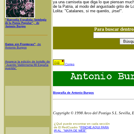
ya una camiseta que diga lo que piensan muc
de la Patria, al modo del angustiado grito de L
Lolita: "Catalanes, si me queréis, ¡irse!".
"Rapsodia Española: Antología
de la Poesía Popular", de
Antonio Burgos
Para buscar dentr
Gatos sin Fronteras"
, de
Antonio Burgos
Aparece la edición de bolsillo de
Correo
"Juanito Valderrama:Mi España
querida"
Biografía de Antonio Burgos
Copyright © 1998 Arco del Postigo S.L. Sevilla, 
¿
Qué puede encontrar en cada sección
de El RedCuadro ?
PINCHE AQUI PARA
IR AL "MAPA DE WEB"