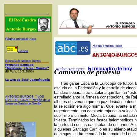
Página principal-Inicio
Página principal-Inicio
Correo
ANTONIO BURGOS
ABC
, 23 de septiembre de 2012
Biografía de Antonio Burgos
Fernando Santiago:
El recuadro de hoy
"Andalucía, ¿Tercer Mundo?"
¿QUIÉN HACE ESTO?
Camisetas de protesta
(El País, 10/7/2006)
La web de José Joaquín León
Tras ganar España la Eurocopa de fútbol, la 
escudo de la Federación y la estrella de cinco 
bandera separatistra catalana que llaman "est
ANTONIO BURGOS
: "
LOS
estrellado ante la firmeza constitucional de Ra
DÍAS DEL GOZO
"
Pregón de la
albores del verano que en paz descanse desde a
Semana Santa
de Sevilla
la selección era algo normal. Que levante la 
urgentemente una camiseta roja de la selección,
sobrinillo o un nieto. Media España ha estado e
Iniesta. Terminados los fastos balompédicos n
la horterada de las camisetas de uniforme. 
a quienes Santiago Carrillo en su abierto ataúd
domingos les ha recordado la momia de Lenin