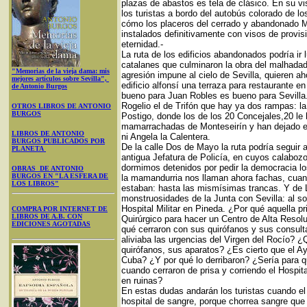
plazas de abastos es tela de clásico. En su vi
los turistas a bordo del autobús colorado de 
cómo los placeros del cerrado y abandonado Me
instalados definitivamente con visos de provis
eternidad.-
La ruta de los edificios abandonados podría i
catalanes que culminaron la obra del malhadad
"Memorias de la vieja dama: mis
agresión impune al cielo de Sevilla, quieren ah
mejores artículos sobre Sevilla",
edificio alfonsí una terraza para restaurante e
de Antonio Burgos
bueno para Juan Robles es bueno para Sevilla. 
Rogelio el de Trifón que hay ya dos rampas: 
OTROS LIBROS DE ANTONIO
BURGOS
Postigo, donde los de los 20 Concejales,20 le
mamarrachadas de Monteseirín y han dejado el
LIBROS DE ANTONIO
ni Angela la Calentera.
BURGOS PUBLICADOS POR
De la calle Dos de Mayo la ruta podría seguir 
PLANETA
antigua Jefatura de Policía, en cuyos calabozo
dormimos detenidos por pedir la democracia l
OBRAS DE ANTONIO
BURGOS EN "LA ESFERA DE
la mamandurria nos llaman ahora fachas, cuand
LOS LIBROS"
estaban: hasta las mismísimas trancas. Y de 
monstruosidades de la Junta con Sevilla: al so
Hospital Militar en Pineda. ¿Por qué aquella pr
COMPRA POR INTERNET DE
LIBROS DE A.B. CON
Quirúrgico para hacer un Centro de Alta Resol
EDICIONES AGOTADAS
qué cerraron con sus quirófanos y sus consul
aliviaba las urgencias del Virgen del Rocío? 
quirófanos, sus aparatos? ¿Es cierto que el 
Cuba? ¿Y por qué lo derribaron? ¿Sería para q
cuando cerraron de prisa y corriendo el Hospit
en ruinas?
En estas dudas andarán los turistas cuando el a
hospital de sangre, porque chorrea sangre que 