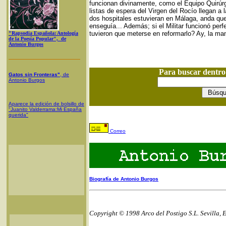
funcionan divinamente, como el Equipo Quirúrgic
listas de espera del Virgen del Rocío llegan 
dos hospitales estuvieran en Málaga, anda qu
enseguía... Además; si el Militar funcionó per
tuvieron que meterse en reformarlo? Ay, la man
"Rapsodia Española: Antología
de la Poesía Popular", de
Antonio Burgos
Para buscar dentr
Gatos sin Fronteras"
, de
Antonio Burgos
Aparece la edición de bolsillo de
"Juanito Valderrama:Mi España
querida"
Correo
Biografía de Antonio Burgos
Copyright © 1998 Arco del Postigo S.L. Sevilla, 