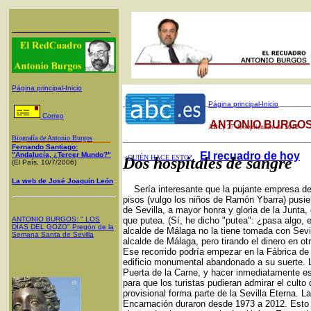
Página principal-Inicio
Página principal-Inicio
Correo
ANTONIO BURGOS
ABC
, 27 de septiembre de 2012
Biografía de Antonio Burgos
Fernando Santiago:
El recuadro de hoy
"Andalucía, ¿Tercer Mundo?"
¿QUIÉN HACE ESTO?
Dos hospitales de sangre
(El País, 10/7/2006)
La web de José Joaquín León
Sería interesante que la pujante empresa de 
pisos (vulgo los niños de Ramón Ybarra) pusier
de Sevilla, a mayor honra y gloria de la Junta,
ANTONIO BURGOS
: "
LOS
que putea. (Sí, he dicho "putea": ¿pasa algo, 
DÍAS DEL GOZO
"
Pregón de la
alcalde de Málaga no la tiene tomada con Sevi
Semana Santa
de Sevilla
alcalde de Málaga, pero tirando el dinero en ot
Ese recorrido podría empezar en la Fábrica de A
edificio monumental abandonado a su suerte. 
Puerta de la Carne, y hacer inmediatamente e
para que los turistas pudieran admirar el culto 
provisional forma parte de la Sevilla Eterna. L
Encarnación duraron desde 1973 a 2012. Esto d