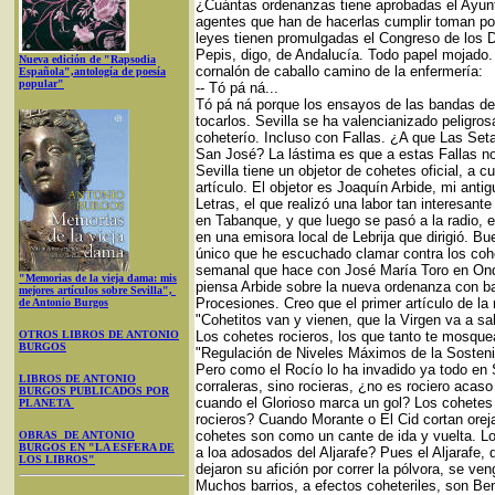
¿Cuántas ordenanzas tiene aprobadas el Ayunt
agentes que han de hacerlas cumplir toman po
leyes tienen promulgadas el Congreso de los D
Pepis, digo, de Andalucía. Todo papel mojado
Nueva edición de "Rapsodia
cornalón de caballo camino de la enfermería:
Española",antología de poesía
popular"
-- Tó pá ná...
Tó pá ná porque los ensayos de las bandas de
tocarlos. Sevilla se ha valencianizado peligr
coheterío. Incluso con Fallas. ¿A que Las Set
San José? La lástima es que a estas Fallas no
Sevilla tiene un objetor de cohetes oficial, 
artículo. El objetor es Joaquín Arbide, mi ant
Letras, el que realizó una labor tan interesant
en Tabanque, y que luego se pasó a la radio, 
en una emisora local de Lebrija que dirigió. B
único que he escuchado clamar contra los coh
semanal que hace con José María Toro en Onda
"Memorias de la vieja dama: mis
piensa Arbide sobre la nueva ordenanza con b
mejores artículos sobre Sevilla",
Procesiones. Creo que el primer artículo de l
de Antonio Burgos
"Cohetitos van y vienen, que la Virgen va a sal
OTROS LIBROS DE ANTONIO
Los cohetes rocieros, los que tanto te mosque
BURGOS
"Regulación de Niveles Máximos de la Sostenib
Pero como el Rocío lo ha invadido ya todo en S
LIBROS DE ANTONIO
corraleras, sino rocieras, ¿no es rociero acaso
BURGOS PUBLICADOS POR
cuando el Glorioso marca un gol? Los cohetes 
PLANETA
rocieros? Cuando Morante o El Cid cortan ore
cohetes son como un cante de ida y vuelta. Lo 
OBRAS DE ANTONIO
BURGOS EN "LA ESFERA DE
a loa adosados del Aljarafe? Pues el Aljarafe, 
LOS LIBROS"
dejaron su afición por correr la pólvora, se ve
Muchos barrios, a efectos coheteriles, son B