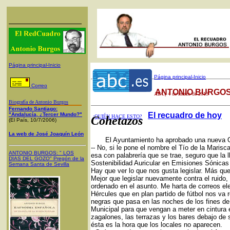
Página principal-Inicio
Página principal-Inicio
Correo
ANTONIO BURGOS
ABC
, 4 de marzo de 2013
Biografía de Antonio Burgos
Fernando Santiago:
El recuadro de hoy
"Andalucía, ¿Tercer Mundo?"
¿QUIÉN HACE ESTO?
Cohetazos
(El País, 10/7/2006)
La web de José Joaquín León
El Ayuntamiento ha aprobado una nueva Or
-- No, si le pone el nombre el Tío de la Marisc
ANTONIO BURGOS
: "
LOS
esa con palabrería que se trae, seguro que la
DÍAS DEL GOZO
"
Pregón de la
Sostenibilidad Auricular en Emisiones Sóni
Semana Santa
de Sevilla
Hay que ver lo que nos gusta legislar. Más que 
Mejor que legislar nuevamente contra el ruido,
ordenado en el asunto. Me harta de correos el
Hércules que en plan partido de fútbol nos va r
negras que pasa en las noches de los fines de
Municipal para que vengan a meter en cintura e
zagalones, las terrazas y los bares debajo de 
ésta es la hora que los locales no aparecen.