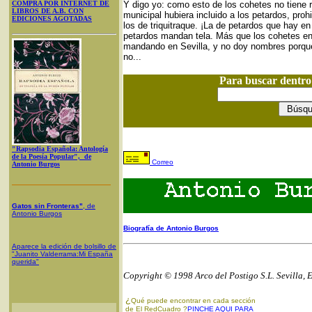
COMPRA POR INTERNET DE
Y digo yo: como esto de los cohetes no tiene
LIBROS DE A.B. CON
municipal hubiera incluido a los petardos, pro
EDICIONES AGOTADAS
los de triquitraque. ¡La de petardos que hay en
petardos mandan tela. Más que los cohetes en
mandando en Sevilla, y no doy nombres porqu
no...
Para buscar dentr
"Rapsodia Española: Antología
de la Poesía Popular", de
Correo
Antonio Burgos
Gatos sin Fronteras"
, de
Antonio Burgos
Biografía de Antonio Burgos
Aparece la edición de bolsillo de
"Juanito Valderrama:Mi España
querida"
Copyright © 1998 Arco del Postigo S.L. Sevilla, 
¿
Qué puede encontrar en cada sección
de El RedCuadro ?
PINCHE AQUI PARA