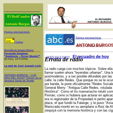
Página principal-Inicio
Página principal-Inicio
Correo
ANTONIO BURGOS
ABC
, 21 de marzo de 2013
Biografía de Antonio Burgos
Fernando Santiago:
El recuadro de hoy
"Andalucía, ¿Tercer Mundo?"
¿QUIÉN HACE ESTO?
Errata de radio
(El País, 10/7/2006)
La web de José Joaquín León
La radio carga con muchos tópicos. Sobre ell
llamar suelen ahora "leyendas urbanas". Una 
ANTONIO BURGOS
: "
LOS
postmoderno, y a ser posible difundido por las
DÍAS DEL GOZO
"
Pregón de la
calle: la calle Redes. Que porque no se le ocur
Semana Santa
de Sevilla
por banda, le pone oficialmente "Redes Sociale
General Merry: "Antigua Calle Redes, rotulada
Histórica". Como el tío mamarracho rotuló com
Pemán, como si hubiera que aclarar en aplica
era ni registrador de la Propiedad ni perito ap
plaza, el que fundó la Falange, y le puso "Avia
Mariscada montó en su aeroplano a Ruiz de Ald
¡tequiyá con la memoria histórica y con las cig