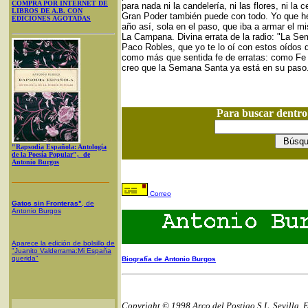
COMPRA POR INTERNET DE
para nada ni la candelería, ni las flores, ni la 
LIBROS DE A.B. CON
Gran Poder también puede con todo. Yo que h
EDICIONES AGOTADAS
año así, sola en el paso, que iba a armar el
La Campana. Divina errata de la radio: "La S
Paco Robles, que yo te lo oí con estos oídos d
como más que sentida fe de erratas: como Fe e
creo que la Semana Santa ya está en su paso.
Para buscar dentr
"Rapsodia Española: Antología
de la Poesía Popular", de
Antonio Burgos
Correo
Gatos sin Fronteras"
, de
Antonio Burgos
Aparece la edición de bolsillo de
"Juanito Valderrama:Mi España
querida"
Biografía de Antonio Burgos
Copyright © 1998 Arco del Postigo S.L. Sevilla, 