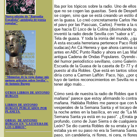
Iba por los tópicos sobre la radio. Uno de ellos 
que no se cogen las guasitas. Será de Despeña
se cogen, sino que se está creando un estilo d
Nueva edición de "Rapsodia
en la guasa. Lo creó concretamente Carlos He
Española",antología de poesía
popular"
el pavo por las Pascuas, Carlos). Frente a la
que hacía El Loco de la Colina (disimulando q
inventó la radio desde Sevilla con "sabor a ti"
Tela de guasa. Y toda la ironía del mundo, ¿qui
A esta escuela herreriana pertenece Paco Roble
sudacas) An Cá Herrera y que ahora camina sol
antes en ABC Punto Radio y ahora en Las Maña
antigua Cadena de Ondas Populares. Oyendo a
del humor periodístico sevillano, como Galerín
Escuela de la Guasa de la caseta de Er 77 y d
puesto al día Robles. Que está en tantos sitio
diría como a Carmen Laffón: Paco, hijo, ¿por
"Memorias de la vieja dama: mis
tuyo de tantos reconocimientos en Sevilla no e
mejores artículos sobre Sevilla",
de Antonio Burgos
tener algo malo...
OTROS LIBROS DE ANTONIO
Cómo será de nuestra la radio de Robles que tie
BURGOS
mañana" parece que estoy afirmando lo contrari
mañana. Hablaba Robles me parece que con M
LIBROS DE ANTONIO
vesperales de la Semana Santa y el tocayo del
BURGOS PUBLICADOS POR
PLANETA
la noche antes en la basílica, en vez de "La M
Semana Santa ya está en su paso". ¿Errata ge
OBRAS DE ANTONIO
profundo, como de Juan Sierra o de cualquiera
BURGOS EN "LA ESFERA DE
León? Se dio cuenta Robles de su errata y la r
LOS LIBROS"
estaba ya en su paso no era la Semana Santa
paso, sin candelería, ni flores, ni cera, ni fl