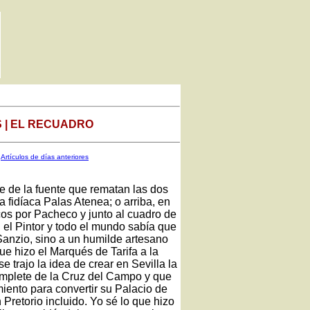
 | EL RECUADRO
Artículos de días anteriores
ie de la fuente que rematan las dos
la fidíaca Palas Atenea; o arriba, en
cos por Pacheco y junto al cuadro de
el Pintor y todo el mundo sabía que
 Sanzio, sino a un humilde artesano
ue hizo el Marqués de Tarifa a la
e trajo la idea de crear en Sevilla la
mplete de la Cruz del Campo y que
miento para convertir su Palacio de
Pretorio incluido. Yo sé lo que hizo