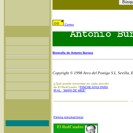
Correo
Biografía de Antonio Burgos
Copyright © 1998 Arco del Postigo S.L. Sevilla, 
¿
Qué puede encontrar en cada sección
de El RedCuadro ?
PINCHE AQUI PARA
IR AL "MAPA DE WEB"
Página principal-Inicio