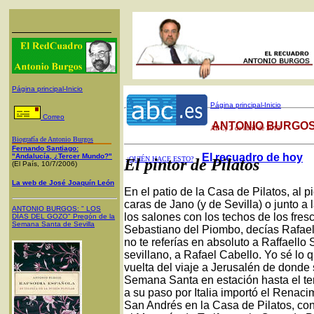
Página principal-Inicio
Página principal-Inicio
Correo
ANTONIO BURGOS
ABC
, 2 de abril de 2013
Biografía de Antonio Burgos
Fernando Santiago:
El recuadro de hoy
"Andalucía, ¿Tercer Mundo?"
¿QUIÉN HACE ESTO?
El pintor de Pilatos
(El País, 10/7/2006)
La web de José Joaquín León
En el patio de la Casa de Pilatos, al p
caras de Jano (y de Sevilla) o junto a 
ANTONIO BURGOS
: "
LOS
los salones con los techos de los fres
DÍAS DEL GOZO
"
Pregón de la
Semana Santa
de Sevilla
Sebastiano del Piombo, decías Rafael 
no te referías en absoluto a Raffaello
sevillano, a Rafael Cabello. Yo sé lo q
vuelta del viaje a Jerusalén de donde s
Semana Santa en estación hasta el te
a su paso por Italia importó el Renaci
San Andrés en la Casa de Pilatos, con 