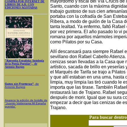
mayordomo y fiscal del Vía Crucis de l
COMPRA POR INTERNET DE
LIBROS DE A.B. CON
Santo, cuando con la máxima dignidad
EDICIONES AGOTADAS
trabajo gustoso de sus cien artesanías
portaba con la cofradía de San Esteb
Ribera, a modo de guión de la Casa de
tanta lealtad. Ya enfermo, faltó Rafael
por vez primera. El año pasado lo vi 
romana por aquellos mármoles imperia
como Pilatos por su Casa.
Allí descansará para siempre Rafael el
sevillano don Rafael Cabello Atienza.
"Rapsodia Española: Antología
cenizas sean llevadas a la Casa que 
de la Poesía Popular", de
artístico, sacada de brillo en yeserías
Antonio Burgos
el Marqués de Tarifa se trajo a Pilat
y que allí estaban en una urna, hasta
limpia, muy limpia las tiró cuando le 
Gatos sin Fronteras"
, de
importa que las tirase. También Rafael
Antonio Burgos
restaurará las de Trajano. Rafael segu
después de morir. Igual que su sura c
Aparece la edición de bolsillo de
empezar a decir que las cenizas de est
"Juanito Valderrama:Mi España
querida"
Trajano.
Para buscar dentr