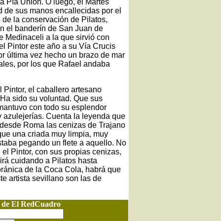
a Pía Unión. O luego, el Martes
 de sus manos encallecidas por el
 de la conservación de Pilatos,
an el banderín de San Juan de
 Medinaceli a la que sirvió con
 el Pintor este año a su Vía Crucis
por última vez hecho un brazo de mar
les, por los que Rafael andaba
 Pintor, el caballero artesano
 Ha sido su voluntad. Que sus
mantuvo con todo su esplendor
 y azulejerías. Cuenta la leyenda que
os desde Roma las cenizas de Trajano
 que una criada muy limpia, muy
estaba pegando un flete a aquello. No
 el Pintor, con sus propias cenizas,
irá cuidando a Pilatos hasta
oránica de la Coca Cola, habrá que
e artista sevillano son las de
o de El RedCuadro