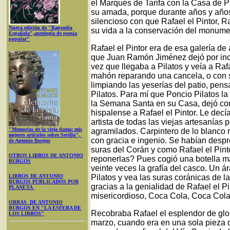
el Marqués de Tarifa con la Casa de P
su amada, porque durante años y años
silencioso con que Rafael el Pintor, R
Nueva edición de "Rapsodia
su vida a la conservación del monume
Española",antología de poesía
popular"
Rafael el Pintor era de esa galería d
que Juan Ramón Jiménez dejó por incl
vez que llegaba a Pilatos y veía a Raf
mahón reparando una cancela, o con 
limpiando las yeserías del patio, pen
Pilatos. Para mí que Poncio Pilatos la
la Semana Santa en su Casa, dejó c
hispalense a Rafael el Pintor. Le decía
artista de todas las viejas artesanías p
"Memorias de la vieja dama: mis
agramilados. Carpintero de lo blanco
mejores artículos sobre Sevilla",
con gracia e ingenio. Se habían despr
de Antonio Burgos
suras del Corán y como Rafael el Pint
OTROS LIBROS DE ANTONIO
reponerlas? Pues cogió una botella ma
BURGOS
veinte veces la grafía del casco. Un 
LIBROS DE ANTONIO
Pilatos y vea las suras coránicas de la
BURGOS PUBLICADOS POR
gracias a la genialidad de Rafael el P
PLANETA
misericordioso, Coca Cola, Coca Cola
OBRAS DE ANTONIO
BURGOS EN "LA ESFERA DE
Recobraba Rafael el esplendor de glori
LOS LIBROS"
marzo, cuando era en una sola pieza d