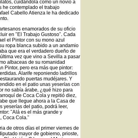
ilatos, cuidándola como un novio a
 he contemplado el trabajo
afael Cabello Atienza le ha dedicado
nto.
e artesanos enamorados de su oficio
uir en "El Trabajo Gustoso". Cada
ael el Pintor con su mono azul
su ropa blanca subido a un andamio
saba que era el verdadero dueño de
 última vez que vino a Sevilla a pasar
omo albaceas de su romanidad
n Pintor, pero era más que pintor:
erdidas. Alarife reponiendo ladrillos
 restaurando puertas mudéjares. Y
endido en el patio unas yeserías con
or no sabía árabe, ¿qué hizo para
rroquí de Coca Cola y repitió diez,
árabe que llegue ahora a la Casa de
s yeserías del patio, podrá leer,
intor: "Alá es el más grande y
, Coca Cola."
a de otros días el primer viernes de
iputado mayor de gobierno, prioste,