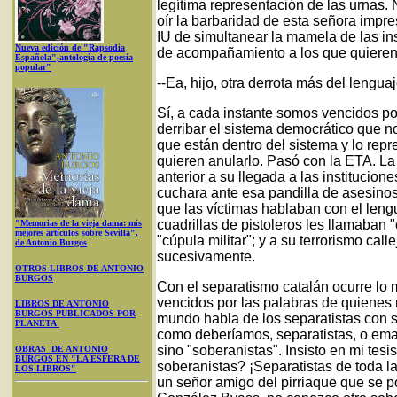
legítima representación de las urnas. 
oír la barbaridad de esta señora impre
IU de simultanear la mamela de las inst
Nueva edición de "Rapsodia
de acompañamiento a los que quieren 
Española",antología de poesía
popular"
--Ea, hijo, otra derrota más del lenguaj
Sí, a cada instante somos vencidos po
derribar el sistema democrático que n
que están dentro del sistema y lo rep
quieren anularlo. Pasó con la ETA. La
anterior a su llegada a las institucio
cuchara ante esa pandilla de asesinos
que las víctimas hablaban con el leng
cuadrillas de pistoleros les llamaban
"Memorias de la vieja dama: mis
mejores artículos sobre Sevilla",
"cúpula militar"; y a su terrorismo call
de Antonio Burgos
sucesivamente.
OTROS LIBROS DE ANTONIO
BURGOS
Con el separatismo catalán ocurre l
vencidos por las palabras de quienes 
LIBROS DE ANTONIO
BURGOS PUBLICADOS POR
mundo habla de los separatistas con s
PLANETA
como deberíamos, separatistas, o ema
sino "soberanistas". Insisto en mi tesi
OBRAS DE ANTONIO
BURGOS EN "LA ESFERA DE
soberanistas? ¡Separatistas de toda la
LOS LIBROS"
un señor amigo del pirriaque que se 