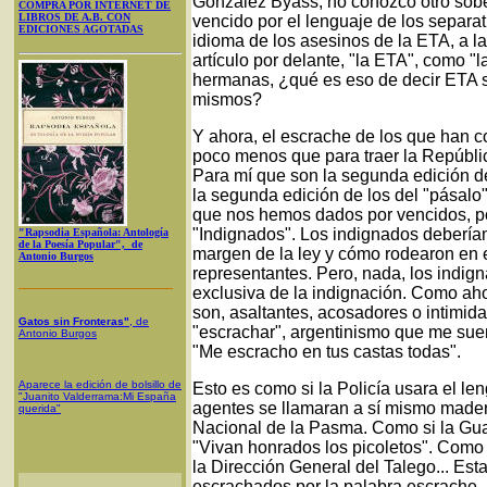
González Byass, no conozco otro sobe
COMPRA POR INTERNET DE
LIBROS DE A.B. CON
vencido por el lenguaje de los separa
EDICIONES AGOTADAS
idioma de los asesinos de la ETA, a la 
artículo por delante, "la ETA", como "
hermanas, ¿qué es eso de decir ETA si
mismos?
Y ahora, el escrache de los que han c
poco menos que para traer la Repúbli
Para mí que son la segunda edición de
la segunda edición de los del "pásalo" 
que nos hemos dados por vencidos, po
"Indignados". Los indignados debería
"Rapsodia Española: Antología
de la Poesía Popular", de
margen de la ley y cómo rodearon en 
Antonio Burgos
representantes. Pero, nada, los indign
exclusiva de la indignación. Como ah
son, asaltantes, acosadores o intimid
Gatos sin Fronteras"
, de
"escrachar", argentinismo que me suena
Antonio Burgos
"Me escracho en tus castas todas".
Aparece la edición de bolsillo de
Esto es como si la Policía usara el len
"Juanito Valderrama:Mi España
agentes se llamaran a sí mismo mader
querida"
Nacional de la Pasma. Como si la Gua
"Vivan honrados los picoletos". Como s
la Dirección General del Talego... Est
escrachados por la palabra escrache.