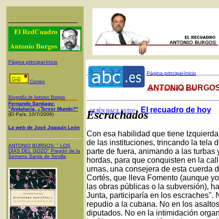
Página principal-Inicio
Página principal-Inicio
Correo
ANTONIO BURGOS
ABC
, 6 de abril de 2013
Biografía de Antonio Burgos
Fernando Santiago:
El recuadro de hoy
"Andalucía, ¿Tercer Mundo?"
¿QUIÉN HACE ESTO?
Escrachados
(El País, 10/7/2006)
La web de José Joaquín León
Con esa habilidad que tiene Izquierda
de las instituciones, trincando la tela 
ANTONIO BURGOS
: "
LOS
parte de fuera, animando a las turbas
DÍAS DEL GOZO
"
Pregón de la
Semana Santa
de Sevilla
hordas, para que conquisten en la cal
urnas, una consejera de esta cuerda d
Cortés, que lleva Fomento (aunque yo 
las obras públicas o la subversión), ha
Junta, participaría en los escraches". 
repudio a la cubana. No en los asaltos 
diputados. No en la intimidación organ