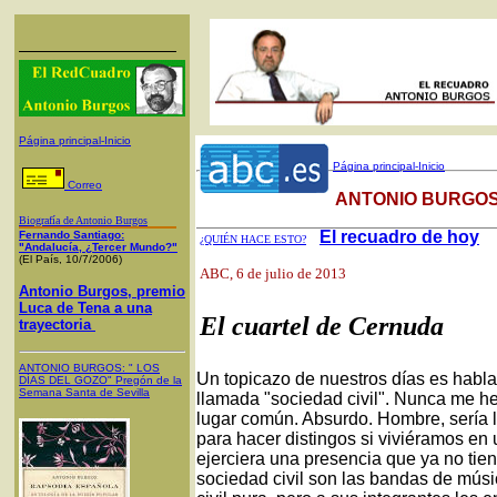
Página principal-Inicio
Página principal-Inicio
Correo
ANTONIO BURGOS
Biografía de Antonio Burgos
El recuadro de hoy
Fernando Santiago:
¿QUIÉN HACE ESTO?
"Andalucía, ¿Tercer Mundo?"
(El País, 10/7/2006)
ABC
, 6 de julio de 2013
Antonio Burgos, premio
Luca de Tena a una
El cuartel de Cernuda
trayectoria
ANTONIO BURGOS
: "
LOS
Un topicazo de nuestros días es hablar
DÍAS DEL GOZO
"
Pregón de la
Semana Santa
de Sevilla
llamada "sociedad civil". Nunca me he
lugar común. Absurdo. Hombre, sería ló
para hacer distingos si viviéramos en
ejerciera una presencia que ya no tie
sociedad civil son las bandas de mú