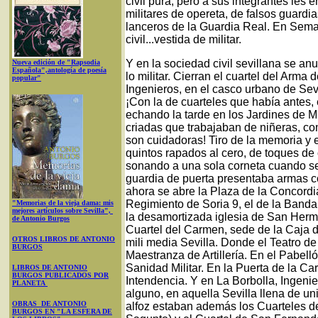
civil pura, pero a sus integrantes les 
militares de opereta, de falsos guardia
lanceros de la Guardia Real. En Sem
civil...vestida de militar.
Y en la sociedad civil sevillana se an
Nueva edición de "Rapsodia
Española",antología de poesía
lo militar. Cierran el cuartel del Arma
popular"
Ingenieros, en el casco urbano de Sevi
¡Con la de cuarteles que había antes,
echando la tarde en los Jardines de M
criadas que trabajaban de niñeras, co
son cuidadoras! Tiro de la memoria y 
quintos rapados al cero, de toques d
sonando a una sola corneta cuando se 
guardia de puerta presentaba armas
ahora se abre la Plaza de la Concordia
Regimiento de Soria 9, el de la Banda
"Memorias de la vieja dama: mis
mejores artículos sobre Sevilla",
la desamortizada iglesia de San Herme
de Antonio Burgos
Cuartel del Carmen, sede de la Caja d
OTROS LIBROS DE ANTONIO
mili media Sevilla. Donde el Teatro de
BURGOS
Maestranza de Artillería. En el Pabelló
Sanidad Militar. En la Puerta de la Ca
LIBROS DE ANTONIO
BURGOS PUBLICADOS POR
Intendencia. Y en La Borbolla, Ingeni
PLANETA
alguno, en aquella Sevilla llena de un
OBRAS DE ANTONIO
alfoz estaban además los Cuarteles de 
BURGOS EN "LA ESFERA DE