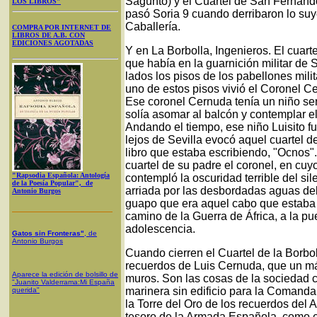
Sagunto) y el Cuartel de San Fernando
LOS LIBROS"
pasó Soria 9 cuando derribaron lo su
Caballería.
COMPRA POR INTERNET DE
LIBROS DE A.B. CON
EDICIONES AGOTADAS
Y en La Borbolla, Ingenieros. El cuarte
que había en la guarnición militar de S
lados los pisos de los pabellones milit
uno de estos pisos vivió el Coronel 
Ese coronel Cernuda tenía un niño sen
solía asomar al balcón y contemplar el
Andando el tiempo, ese niño Luisito fu
lejos de Sevilla evocó aquel cuartel d
libro que estaba escribiendo, "Ocnos".
cuartel de su padre el coronel, en cuy
"Rapsodia Española: Antología
contempló la oscuridad terrible del si
de la Poesía Popular", de
arriada por las desbordadas aguas del
Antonio Burgos
guapo que era aquel cabo que estaba 
camino de la Guerra de África, a la pu
adolescencia.
Gatos sin Fronteras"
, de
Antonio Burgos
Cuando cierren el Cuartel de la Borbo
recuerdos de Luis Cernuda, que un m
Aparece la edición de bolsillo de
muros. Son las cosas de la sociedad civ
"Juanito Valderrama:Mi España
marinera sin edificio para la Comanda
querida"
la Torre del Oro de los recuerdos del 
tesoro de la Armada Española, como el