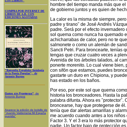
LOS LIBROS"
hombre del tiempo manda más que el 
de gobierno juntos y es quien de hecho
COMPRA POR INTERNET DE
LIBROS DE A.B. CON
EDICIONES AGOTADAS
La calor es la misma de siempre, pero 
padre y tirano" de José Andrés Vázqu
padre. Será por el efecto invernadero 
sol quema como nunca ha quemado en 
achicharrabas de calor, pero no te qu
salmonete o como un alemán de sanda
Sancti Petri. Para broncearte, tenías q
tengas que cruzar cuatro veces a plen
Avenida de los árboles talados, al ca
ponerte morenito. Lo cual viene bien, p
con sifón que estamos, puedes broncea
"Rapsodia Española: Antología
de la Poesía Popular", de
gastarte un duro en Chipiona, y pued
Antonio Burgos
has estado en los baños.
Por eso, por este sol que quema como
Gatos sin Fronteras"
, de
historia los bronceadores. Hasta la pa
Antonio Burgos
palabra difunta. Ahora es "protector".
broncearse, hay que protegerse de él.
tenía que dar alertas amarillas y alarm
Aparece la edición de bolsillo de
"Juanito Valderrama:Mi España
me acuerdo cuando antes a los niños 
querida"
Factor 3. Y el 3 era lo más protector
nadie. Un factor bajo de protecciòn es 