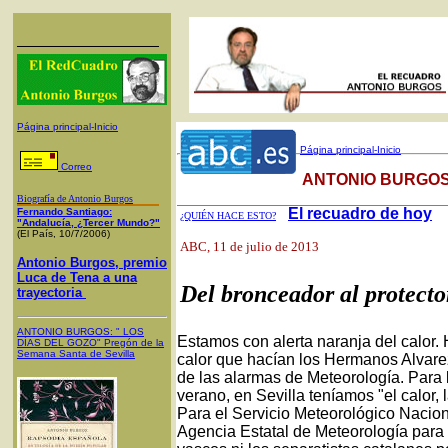
Página principal-Inicio
Página principal-Inicio
Correo
ANTONIO BURGOS
Biografía de Antonio Burgos
El recuadro de hoy
Fernando Santiago:
¿QUIÉN HACE ESTO?
"Andalucía, ¿Tercer Mundo?"
(El País, 10/7/2006)
ABC
, 11 de julio de 2013
Antonio Burgos, premio
Luca de Tena a una
Del bronceador al protecto
trayectoria
ANTONIO BURGOS
: "
LOS
Estamos con alerta naranja del calor
DÍAS DEL GOZO
"
Pregón de la
Semana Santa
de Sevilla
calor que hacían los Hermanos Alvarez
de las alarmas de Meteorología. Para 
verano, en Sevilla teníamos "el calor, l
Para el Servicio Meteorológico Nacion
Agencia Estatal de Meteorología para 