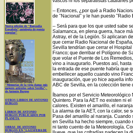
vascos ni los separatistas catalanes po
-- Entonces, ¿por qué a Radio Naciona
de "Nacional" y le han puesto "Radio 
-- Será para que los que usted sabe s
Nueva edición de "Rapsodia
Española",antología de poesía
Salamanca, en plena guerra, hace más
popular"
Astray, el de la Legión. Si aplicaran d
que cerrar Radio Nacional de España
Sevilla tendrían que cerrar el Hospital
Franco; que derribar el Polígono de S
que volar el Puente de Los Remedios,
vino a inaugurarlo. Puestos así, hasta
la entrada de ese puente habría que qu
embellecer aquello cuando vino Franco
inauguración, que yo hice aquella inf
ABC de Sevilla, en la colección tiene 
"Memorias de la vieja dama: mis
mejores artículos sobre Sevilla",
de Antonio Burgos
Íbamos por el Servicio Meteorológico 
Quintero. Para la AET no existen ni el ca
OTROS LIBROS DE ANTONIO
BURGOS
calores. Existen el amarillo, el naranja 
La alarma de la AET, con la calor, se s
LIBROS DE ANTONIO
BURGOS PUBLICADOS POR
Pasa del amarillo al naranja. Cuando
PLANETA
en Sevilla ha hecho siempre, cuando n
ni tanto cuento de la Meteorología.
OBRAS DE ANTONIO
BURGOS EN "LA ESFERA DE
llueve, que las cofradías padecen la d