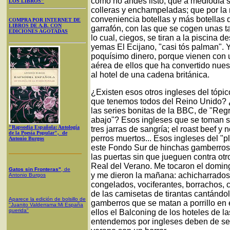
como no andes listo; que a mediodía s
LOS LIBROS"
colleras y enchampeladas; que por la
conveniencia botellas y más botellas 
COMPRA POR INTERNET DE
LIBROS DE A.B. CON
garrafón, con las que se cogen unas t
EDICIONES AGOTADAS
lo cual, ciegos, se tiran a la piscina d
yemas El Ecijano, "casi tós palman".
poquísimo dinero, porque vienen con 
aérea de ellos que ha convertido nuest
al hotel de una cadena británica.
¿Existen esos otros ingleses del tópi
que tenemos todos del Reino Unido? ¿
las series bonitas de la BBC, de "Reg
abajo"? Esos ingleses que se toman s
"Rapsodia Española: Antología
tres jarras de sangría; el roast beef y
de la Poesía Popular", de
perros muertos... Esos ingleses del "pl
Antonio Burgos
este Fondo Sur de hinchas gamberros
las puertas sin que jueguen contra ot
Real del Verano. Me tocaron el domingo
Gatos sin Fronteras"
, de
y me dieron la mañana: achicharrados
Antonio Burgos
congelados, vociferantes, borrachos,
de las camisetas de tirantas cantándo
Aparece la edición de bolsillo de
gamberros que se matan a porrillo en
"Juanito Valderrama:Mi España
querida"
ellos el Balconing de los hoteles de 
entendemos por ingleses deben de ser 