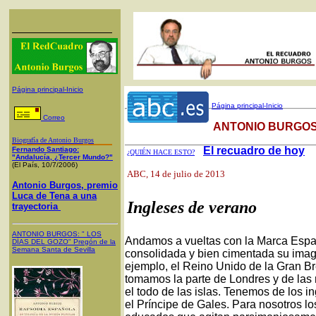
Página principal-Inicio
Página principal-Inicio
Correo
ANTONIO BURGOS
Biografía de Antonio Burgos
El recuadro de hoy
Fernando Santiago:
¿QUIÉN HACE ESTO?
"Andalucía, ¿Tercer Mundo?"
(El País, 10/7/2006)
ABC
, 14 de julio de 2013
Antonio Burgos, premio
Luca de Tena a una
Ingleses de verano
trayectoria
ANTONIO BURGOS
: "
LOS
Andamos a vueltas con la Marca Espa
DÍAS DEL GOZO
"
Pregón de la
Semana Santa
de Sevilla
consolidada y bien cimentada su imag
ejemplo, el Reino Unido de la Gran Bre
tomamos la parte de Londres y de las r
el todo de las islas. Tenemos de los i
el Príncipe de Gales. Para nosotros l