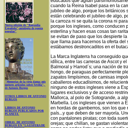
educados que agitan parsimoniosament
cuando la Reina Isabel pasa en la car
jubileo de algo, porque los británicos
están celebrando el jubileo de algo, p
la carroza ni se quita la corona ni para
Nueva edición de "Rapsodia
porque los ingleses, como conducen po
Española",antología de poesía
esterlina y hacen esas cosas tan rarit
popular"
se evitan de paso que los despierte la
que llama para hacernos la oferta del 
estábamos destroncaditos en el butac
La Marca Inglaterra ha conseguido qu
idílica, entre las carreras de Ascot y el
Balmoral y Harrod´s; una nación de tr
hongo, de paraguas perfectamente pl
zapatos limpísimos, de camisas impol
caballeros educadísimos, de relucient
"Memorias de la vieja dama: mis
mejores artículos sobre Sevilla",
ninguno de estos ingleses viene a Esp
de Antonio Burgos
lugares exclusivos y de acceso restrin
OTROS LIBROS DE ANTONIO
Mallorca, al polo de Sotogrande, a al
BURGOS
Marbella. Los ingleses que vienen a 
en hordas de gamberros, son los que 
LIBROS DE ANTONIO
BURGOS PUBLICADOS POR
país...y que deben de ser mayoría. Un
PLANETA
con pantalones piratas; con toda suert
OBRAS DE ANTONIO
orejas; que chillan, se gastan violen
BURGOS EN "LA ESFERA DE