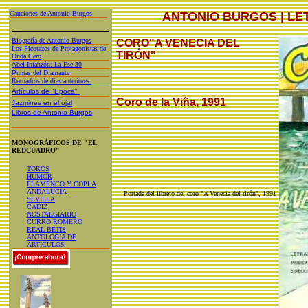
Canciones de Antonio Burgos
ANTONIO BURGOS | LE
Biografía de Antonio Burgos
CORO"A VENECIA DEL
Los Picotazos de Protagonistas de
TIRÓN"
Onda Cero
A
bel Infanzón: La Ese 30
P
untas del Diamante
Recuadros de días anteriores
Artículos de "Epoca"
Coro de la Viña, 1991
Jazmines en el ojal
Libros de Antonio Burgos
MONOGRÁFICOS DE "EL
REDCUADRO"
TOROS
HUMOR
FLAMENCO Y COPLA
ANDALUCIA
Portada del libreto del coro "A Venecia del tirón", 1991
SEVILLA
CADIZ
NOSTALGIARIO
CURRO ROMERO
REAL BETIS
ANTOLOGÍA DE
ARTICULOS