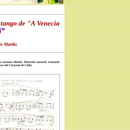
l tango de "A Venecia
León
ón"
io Martín
a: Antonio Martín. Dirección musical: Leonardo
rso del Carnaval de Cádiz.