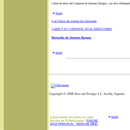
Carné de autor del Carnaval de Antonio Burgos, con foto disfraza
Subir
Ir al índice de Letras de Carnaval
CADIZ Y SU CARNAVAL EN EL REDCUADRO
Biografía de Antonio Burgos
Subir
Copyright © 1998 Arco del Postigo S.L. Sevilla, España.
¿
Subir
Qué puede encontrar en cada
sección de El RedCuadro ?
PINCHE
AQUI PARA IR AL "MAPA DE WEB"