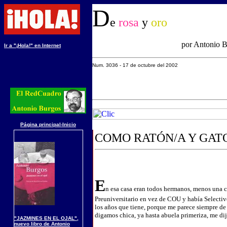
D
e
rosa
y
oro
por Antonio 
Ir a "¡Hola!" en Internet
Num. 3036 - 17 de octubre del 2002
Página principal-Inicio
COMO RATÓN/A Y GAT
E
n esa casa eran todos hermanos, menos una ch
Preuniversitario en vez de COU y había Selectiv
los años que tiene, porque me parece siempre de 
digamos chica, ya hasta abuela primeriza, me di
"JAZMINES EN EL OJAL",
nuevo libro de Antonio