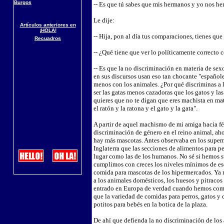
Burgos
-- Es que tú sabes que mis hermanos y yo nos he
Le dije:
Artículos anteriores en
¡HOLA!
-- Hija, pon al día tus comparaciones, tienes que 
Recuadros
-- ¿Qué tiene que ver lo políticamente correcto
-- Es que la no discriminación en materia de sex
en sus discursos usan eso tan chocante "español
menos con los animales. ¿Por qué discriminas a l
ser las gatas menos cazadoras que los gatos y l
quieres que no te digan que eres machista en mat
el ratón y la ratona y el gato y la gata".
A partir de aquel machismo de mi amiga hacia f
discriminación de género en el reino animal, a
hay más mascotas. Antes observaba en los super
Inglaterra que las secciones de alimentos para pe
lugar como las de los humanos. No sé si hemos su
cumplimos con creces los niveles mínimos de es
comida para mascotas de los hipermercados. Ya 
a los animales domésticos, los huesos y pitracos 
entrado en Europa de verdad cuando hemos compr
que la variedad de comidas para perros, gatos y 
potitos para bebés en la botica de la plaza.
De ahí que defienda la no discriminación de los 