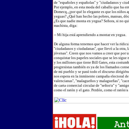
de "españoles y españolas" y "ciudadanos y ciu
Por ejemplo, en esta moda del caballo que ha ent
Domecq, ¿por qué lo elegante es que los niños 
yeguas? ¿Qué han hecho las pobres, mansas, dóci
¿Es que nadie monta en yegua? Señora, si no qu
machista, diga:
-- Mi hija está aprendiendo a montar en yegua.
De alguna forma tenemos que hacer ver la ridicul
"ciudadanos y ciudadanas", que llevó a la otra, 
jóvenas". Creen que nos vamos a creer que por u
conquistar los papeles sociales que se les sigu
y los millones que tiene Bill Gates, esta costumb
progresistas también es ya de los llamados cons
de mi pueblo y se pasó todo el discurso dirigiénd
nos espera en la inminente campaña electoral de
valencianas", "malagueños y malagueñas", "cace
de carta comercial circular de "señor/a" y "amig
como el ratón y el gato. Perdón, como el ratón/a y