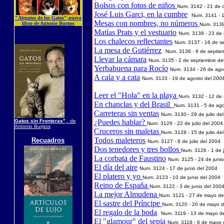
Bolsos con fotos de niños
Num. 3
142
-
21 d
e
José Luis Garci, en la cumbre
Num. 3
141
-
1
"Alegatos de los Gatos",nuevo
Mesas con nombres, no números
libro de Antonio Burgos
Num. 3
13
Matías Prats y el vestuario
Num. 3
138
-
23 d
e
Los chalecos reflectantes
Num. 3
137
-
16 d
e
s
La mesa de Gutiérrez
Num. 3
136
-
9 d
e
septie
Llevar la cámara
Num. 3
135
-
2 d
e
septiembre
de
Yerbabuena para Rocío
Num. 3
134
-
26 d
e
ago
A cala y a cata
Num. 3
133
-
19 d
e
agosto
del 200
Leer el "Hola" en la playa
Num. 3
132
-
12 d
e
En chanclas y del Brasil
Num. 3
131
-
5 d
e
ago
Carreteras sin ventas
Num. 3
130
-
29 d
e
julio
del
Gatos sin Fronteras"
, de
¿Puedes hablar?
Num. 3
129
-
22 d
e
julio
del 200
4
Antonio Burgos
Cruceros sin maletas
Num. 3
128
-
15 d
e
julio
del
Todos maleteros
Recuadros
Num. 3
127
-
8 d
e
julio
del 200
4
Dos tenedores y tres bollos
Num. 3
126
-
1 d
e
La corbata de Faustino
Num. 3
125
-
24 d
e
junio
El día del aire
Num. 3
124
-
17 d
e
junio
del 200
4
El platero y yo
Num. 3
123
-
10 d
e
junio
del 200
4
Reino de España
Num. 3
122
-
3 d
e
junio
del 200
La mejor Almudena
Num. 3
121
-
27 d
e
mayo
de
El sastre del Príncipe
Num. 3
120
-
20 d
e
mayo
d
El regalo de la boda
Num. 3
119
-
13 d
e
mayo
de
El "glamour" del sepia
Num. 3
118
-
6 d
e
mayo