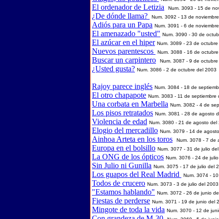
El ordenador de Letizia
Num. 3093 - 15 de no
¿De dónde llama?
Num. 3092 - 13 de noviembre
Adiós para un Papa
Num. 3091 - 6 de noviembre
El amenazado "usted"
Num. 3090 - 30 de octub
El azúcar en el hiper
Num. 3089 - 23 de octubre
Nuevos parentescos
Num. 3088 - 16 de octubre
Buscar un carpintero
Num. 3087 - 9 de octubre
¿Usted gusta?
Num. 3086 - 2 de octubre del 2003
Rajoy parece inglés
Num. 3084 - 18 de septiemb
El otro chapapote
Num. 3083 - 11 de septiembre 
Una corbata en Marbella
Num. 3082 - 4 de sep
Los pisos retratados
Num. 3081 - 28 de agosto d
Violencia de edad
Num. 3080 - 21 de agosto del
Elogio del mercadillo
Num. 3079 - 14 de agosto
Ainhoa Arteta en los toros
Num. 3078 - 7 de 
Europa en el bolsillo
Num. 3077 - 31 de julio de
La ONG de los ópticos
Num. 3076 - 24 de juli
Sin Julio ni Gunilla
Num. 3075 - 17 de julio del 
Los guapos del Real Madrid
Num. 3074 - 10 
Todos de crucero
Num. 3073 - 3 de julio del 2003
"Estamos hablando"
Num. 3072 - 26 de junio de
Fiestas de perderse
Num. 3071 - 19 de junio del 
Mingote de toda la vida
Num. 3070 - 12 de jun
Con grandeza de M-30