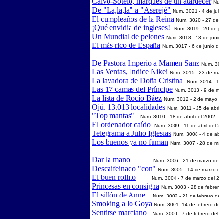
Calvo-Sotelo, marqués de un atardecer
Nu
De "La,la,la" a "Aserejé"
Num. 3021 - 4 de jul
El cumpleaños de la Reina
Num. 3020 - 27 de 
¡Qué envidia de ingleses!
Num. 3019 - 20 de 
Un Mundial de pelones
Num. 3018 - 13 de juni
El más rico de España
Num. 3017 - 6 de junio 
De Pastora Imperio a Mamen Sanz
Num. 30
Las Ventas, Indice Nikei
Num. 3015 - 23 de m
La lavadora de Doña Cristina
Num. 3014 - 
Las 17 camas del Príncipe
Num. 3013 - 9 de 
La lista de Rocío Báez
Num. 3012 - 2 de mayo 
Ojú, 13.013 localidades
Num. 3011 - 25 de abri
"Top mantas"
Num. 3010 - 18 de abril del 2002
El ordenador caído
Num. 3009 - 11 de abril del
Telegrama a Julio Iglesias
Num. 3008 - 4 de ab
Los buenos ya no fuman
Num. 3007 - 28 de m
Dar la mano
Num. 3006 - 21 de marzo de
Descaifeinado "con"
Num. 3005 - 14 de marzo 
El buen rollito
Num. 3004 - 7 de marzo del 
Princesas en consigna
Num. 3003 - 28 de febrer
El sillón de Anne
Num. 3002 - 21 de febrero d
Smoking a lo Goya
Num. 3001 -14 de febrero d
Sentirse marciano
Num. 3000 - 7 de febrero de