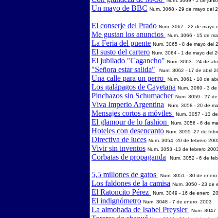
Num. 3069 - 5 de juni
Un mayo de BBC
Num. 3068 - 29 de mayo del 
El conserje del Prado
Num. 3067 - 22 de mayo 
Me gustan los anuncios
Num. 3066 - 15 de ma
La Feria del puente
Num. 3065 - 8 de mayo del 
El susto del cartero
Num. 3064 - 1 de mayo del 
El jubilado "Cagancho"
Num. 3063 - 24 de abr
"Señora estar salida"
Num. 3062 - 17 de abril 
Una calle para un perro
Num. 3061 - 10 de abr
Los galápagos de Cayetana
Num. 3060 - 3 de
Pinchazos sin Schumacher
Num. 3059 - 27 d
Viva Imperio Argentina
Num. 3058 - 20 de m
Mensajes cortos a móviles
Num. 3057 - 13 d
El glamour de lo fashion
Num. 3056 - 6 de m
Hoteles con desencanto
Num. 3055 -27 de febr
Directiva de luces
Num. 3054 -20 de febrero 200
Vivir sin inventos
Num. 3053 -13 de febrero 200
Corbatas de propaganda
Num. 3052 - 6 de fe
5,5 millones de gatos
Num. 3051 - 30 de ener
Los faldones de la camisa
Num. 3050 - 23 de
El Ratoncito Pérez
Num. 3049 - 16 de enero 2
El indignómetro
Num. 3048 - 7 de enero 2003
La almohada de Isabel Preysler
Num. 3047 