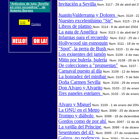
Invitación a Sevilla
"Artículos de lujo: Sevilla
Num. 3
117
-
29 d
e
abril
del 
en cien recuadros", de
Antonio Burgos
JuanitoValderrama y Dolores
Num. 3
116
-
22
Nuestro excelentísimo "Sir"
Num. 3
115
-
15 d
Correo
Libros de platino
Num. 3
114
-
8 d
e
abril
del 200
4
La gata de Angélica
Num. 3
113
-
1 d
e
abril
del 
Infamias para el recuerdo
Num. 3
112
-
25 d
e
Hollywood sin esmoquin
Num. 3
111
-
18 d
e
m
"Spot", la perra de Bush
Num. 3
110
-
11 d
e
ma
Los exigentes del jamón
Num. 3
109
-
4 d
e
mar
Mitin por bulería, bulería
Num. 3
108
-
26
de
f
De colecciones a "propuestas"
Num. 3
107
-
Carnaval puesto al día
Num. 3
106
-
12
de
febre
La honradez del minibar
Num. 3
105
-
5
de
feb
Doña Carmen Sevilla
Num. 3
104
-
29
de
ener
Don Alvaro y Alvarito
Num. 3
103
-
22
de
ener
Tres papeles estelares
Num. 3
102
-
15
de
enero
Alvaro y Miguel
Num. 3
100
-
1
de
enero
del 200
La ONU en el Metro
Num. 3099 - 25
de dicienm
Trompo y diábolo
Num. 3098 - 18 de dicienmbr
Gordos como de por ahí
Num. 3097 - 11
de di
La vajilla del Príncipe
Num. 3096 - 4 de dicien
Sesentones del 43
Num. 3095 - 2
7
de noviembre
Galgos, no podencos
Num. 3094 - 20 de novie