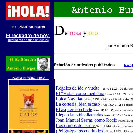
D
Ir a "¡Hola!" en Internet
e
rosa
y
oro
El recuadro de hoy
Recuadros de días anteriores
por Antonio B
Relación de artículos publicados:
Ir a "
Página principal-Inicio
Regalos de ida y vuelta
Num. 3
152
-
29 d
e
dic
El "Hola" como medicina
Num. 3
151
-
23 d
e
Laica Navidad
Num. 3
150
-
16 d
e
diciembre
del 2
La cortesía, bien escaso
Num. 3
148
-
2 d
e
dici
El asqueroso chicle
Num. 3
147
-
25 d
e
noviembr
Llegan las videollamadas
Num. 3
146
-
18 d
e
n
J
oan Manuel Serrat, como Rocío
Num. 3
14
Los puntos del carné
Num. 3
144
-
4 d
e
noviemb
¡Peligro:platos cuadrados!
Num. 3
143
-
28 d
e