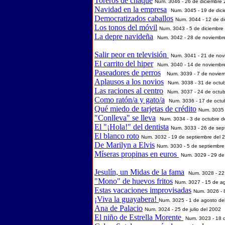
Toreros de chaqué
Num. 3046 - 26 de diciembre
Navidad en la empresa
Num. 3045 - 19 de dic
Democratizados caballos
Num. 3044 - 12 de d
Los tonos del móvil
Num. 3043 - 5 de diciembre
La depre navideña
Num. 3042 - 28 de noviembr
Salir peor en televisión
Num. 3041 - 21 de no
El carrito del hiper
Num. 3040 - 14 de noviembr
Paseadores de perros
Num. 3039 - 7 de novie
Aplausos a los novios
Num. 3038 - 31 de octu
Las raciones al centro
Num. 3037 - 24 de octub
Como ratón/a y gato/a
Num. 3036 - 17 de octu
Qué miedo de tarjetas de crédito
Num. 3035 
"Conlleva" se lleva
Num. 3034 - 3 de octubre d
El "¡Hola!" del dentista
Num. 3033 - 26 de sep
El blanco roto
Num. 3032 - 19 de septiembre del 
De Marilyn a Elvis
Num. 3030 - 5 de septiembre
Míseras propinas en euros
Num. 3029 - 29 de
Jesulín, un Midas de la fama
Num. 3028 - 22
"Mono" de huevos fritos
Num. 3027 - 15 de a
Estas vacaciones improvisadas
Num. 3026 - 
¡Viva la guayabera!
Num. 3025 - 1 de agosto de
Ana de Palacio
Num. 3024 - 25 de julio del 2002
El niño de Estrella Morente
Num. 3023 - 18 d