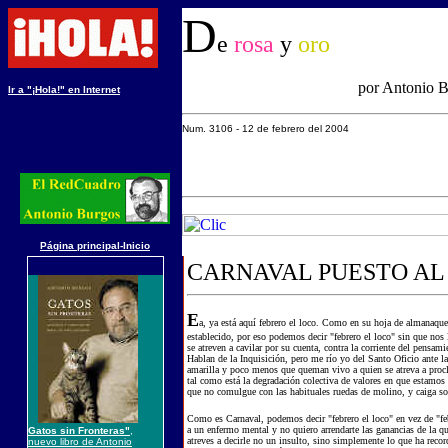
D
e
rosa
y
oro
por Antonio 
Ir a "¡Hola!" en Internet
Num. 3
106
-
12
de
febrero
del 200
4
Página principal-Inicio
CARNAVAL PUESTO AL
E
a, ya está aquí febrero el loco. Como en su hoja de almanaque 
establecido, por eso podemos decir "febrero el loco" sin que nos 
se atreven a cavilar por su cuenta, contra la corriente del pensami
Hablan de la Inquisición, pero me río yo del Santo Oficio ante l
amarilla y poco menos que queman vivo a quien se atreva a procl
tal como está la degradación colectiva de valores en que estamos
que no comulgue con las habituales ruedas de molino, y caiga sob
Como es Carnaval, podemos decir "febrero el loco" en vez de "feb
a un enfermo mental y no quiero arrendarte las ganancias de la q
Gatos sin Fronteras"
,
atreves a decirle no un insulto, sino simplemente lo que ha reco
nuevo libro de Antonio