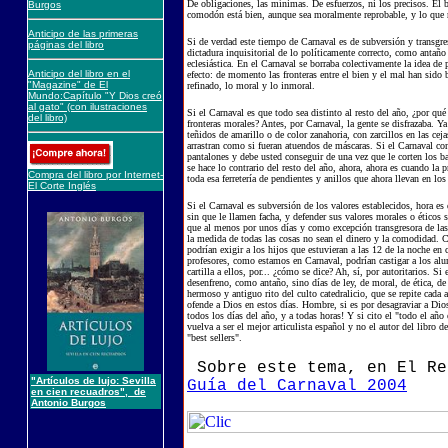
De obligaciones, las mínimas. De esfuerzos, ni los precisos. El
Burgos
comodón está bien, aunque sea moralmente reprobable, y lo que r
Anticipo de las primeras
Si de verdad este tiempo de Carnaval es de subversión y transgre
páginas del libro
dictadura inquisitorial de lo políticamente correcto, como antaño 
eclesiástica. En el Carnaval se borraba colectivamente la idea d
Anticipo del libro en el
efecto: de momento las fronteras entre el bien y el mal han sido b
"Magazine" de El
refinado, lo moral y lo inmoral.
Mundo:Capítulo "Y Dios creó
al gato" (con ilustraciones
Si el Carnaval es que todo sea distinto al resto del año, ¿por qué
del libro)
fronteras morales? Antes, por Carnaval, la gente se disfrazaba. Y
teñidos de amarillo o de color zanahoria, con zarcillos en las ceja
arrastran como si fueran atuendos de máscaras. Si el Carnaval con
pantalones y debe usted conseguir de una vez que le corten los b
se hace lo contrario del resto del año, ahora, ahora es cuando la 
Compra del libro por Internet-
toda esa ferretería de pendientes y anillos que ahora llevan en lo
El Corte Inglés
Si el Carnaval es subversión de los valores establecidos, hora es
sin que le llamen facha, y defender sus valores morales o éticos s
que al menos por unos días y como excepción transgresora de las n
la medida de todas las cosas no sean el dinero y la comodidad. 
podrían exigir a los hijos que estuvieran a las 12 de la noche en 
profesores, como estamos en Carnaval, podrían castigar a los al
cartilla a ellos, por... ¿cómo se dice? Ah, sí, por autoritarios. 
desenfreno, como antaño, sino días de ley, de moral, de ética, de 
hermoso y antiguo rito del culto catedralicio, que se repite cada
ofende a Dios en estos días. Hombre, si es por desagraviar a Dios,
todos los días del año, y a todas horas! Y si cito el "todo el año
vuelva a ser el mejor articulista español y no el autor del libro 
"best sellers".
Sobre este tema, en El R
"Artículos de lujo: Sevilla
Guía del Carnaval 2004
en cien recuadros", de
Antonio Burgos