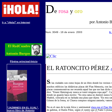
D
e
rosa
y
oro
por Antonio 
Ir a "¡Hola!" en Internet
Num. 3049 - 16 de enero 2003
Ir
Página principal-Inicio
EL RATONCITO PÉREZ
A
S
i las ciudades son como hojas de un libro donde los vecinos v
muchos edificios las didácticas placas del Plan Memoria, con las 
placas conmemorativas me recuerda aquel bar que me han dicho q
dice: "Ernest Hemingway nunca se tomó ninguna copa aquí". Co
donde un guasón haya escrito: "En esta cama no durmió nunca Ge
Madrid, colocaría en su fachada una placa que dijera: "En esta c
Gómez de la Serna, ni Chueca compuso ninguna zarzuela; vamos
No es el caso de la más lírica y sentimental
placa que el Plan Me
"JAZMINES EN EL OJAL",
de galletas, el Ratón Pérez, según el cuento que el Padre Coloma
nuevo libro de Antonio