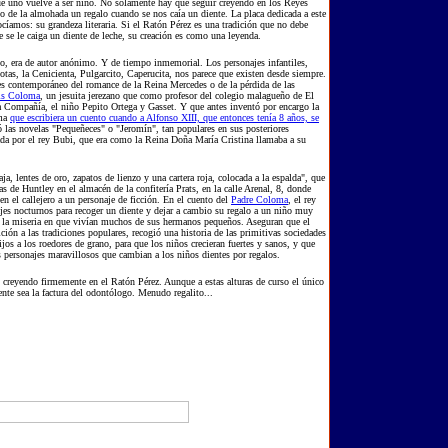
ue uno vuelve a ser niño. No solamente hay que seguir creyendo en los Reyes
 de la almohada un regalo cuando se nos caía un diente. La placa dedicada a este
cíamos: su grandeza literaria. Si el Ratón Pérez es una tradición que no debe
e se le caiga un diente de leche, su creación es como una leyenda.
o, era de autor anónimo. Y de tiempo inmemorial. Los personajes infantiles,
tas, la Cenicienta, Pulgarcito, Caperucita, nos parece que existen desde siempre.
es contemporáneo del romance de la Reina Mercedes o de la pérdida de las
is Coloma
, un jesuita jerezano que como profesor del colegio malagueño de El
la Compañía, el niño Pepito Ortega y Gasset. Y que antes inventó por encargo la
oma
que escribiera un cuento cuando a Alfonso XIII, que entonces tenía 8 años, se
ó las novelas "Pequeñeces" o "Jeromín", tan populares en sus posteriores
izada por el rey Bubi, que era como la Reina Doña María Cristina llamaba a su
, lentes de oro, zapatos de lienzo y una cartera roja, colocada a la espalda", que
as de Huntley en el almacén de la confitería Prats, en la calle Arenal, 8, donde
n el callejero a un personaje de ficción. En el cuento del
Padre Coloma
, el rey
es nocturnos para recoger un diente y dejar a cambio su regalo a un niño muy
a y la miseria en que vivían muchos de sus hermanos pequeños. Aseguran que el
ión a las tradiciones populares, recogió una historia de las primitivas sociedades
ijos a los roedores de grano, para que los niños crecieran fuertes y sanos, y que
s personajes maravillosos que cambian a los niños dientes por regalos.
o creyendo firmemente en el Ratón Pérez. Aunque a estas alturas de curso el único
ente sea la factura del odontólogo. Menudo regalito...