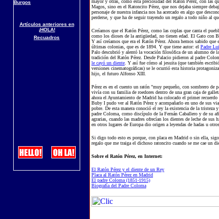
mayor y otras, como esta preciosidad del Ratón Pérez, con las q
Burgos
Magos, sino en el Ratoncito Pérez, que nos dejaba siempre debajo
personaje de nuestra infancia nos ha acercado en algo que descono
perderse, y que ha de seguir trayendo un regalo a todo niño al qu
Artículos anteriores en
¡HOLA!
Creíamos que el Ratón Pérez, como las coplas que canta el puebl
como los dioses de la antigüedad, no tienen edad. El Gato con Bo
Recuadros
Y así creíamos que era el Ratón Pérez. Ahora hemos sabido que 
últimas colonias, que es de 1894. Y que tiene autor: el
Padre Lu
Palo descubrió y alentó la vocación filosófica de un alumno de 
tradición del Ratón Pérez. Desde Palacio pidieron al padre Col
le cayó un
diente
. Y así fue cómo al jesuita (que también escribi
versiones cinematográficas) se le ocurrió esta historia protagon
hijo, el futuro Alfonso XIII.
Pérez es en el cuento un ratón "muy pequeño, con sombrero de paja
vivía con su familia de roedores dentro de una gran caja de gallet
ahora el Ayuntamiento de Madrid ha colocado el primer recuerdo e
Buby I pudo ver al Ratón Pérez y acompañarlo en uno de sus viaj
pobre. De esta manera conoció el rey la existencia de la tristez
padre Coloma, como discípulo de la Fernán Caballero y de su afic
agrarias, cuando las madres ofrecían los dientes de leche de sus h
en otros lugares de Europa dio origen a leyendas de hadas u otro
Si digo todo esto es porque, con placa en Madrid o sin ella, sig
regalo que me traiga el dichoso ratoncito cuando se me cae un di
Sobre el Ratón Pérez, en Internet:
El Ratón Pérez y el diente de un Rey
Placa al Ratón Pérez en Madrid
El padre Coloma (1851-1915)
Biografía del Padre Coloma