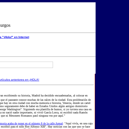
Burgos
 a "¡Hola!" en Internet
rtículos anteriores en ¡HOLA!
an escribiendo su historia, Madrid ha decidido encuadernarlas, al colocar en
que el paseante conoce muchas de las raíces de la ciudad. Esta proliferación de
ue hay en otra ciudad con mucha memoria e historia, Venecia, donde un cartel
mo seguramente debe de haber en Estados Unidos algún antiguo dormitorio
orge Washington". Siguiendo esa plantilla de humor, si yo tuviera una casa en
asa no nació nadie importante, ni vivió García Lorca, ni escribió nada Ramón
 que ni Mesonero Romanos pasó ninguna vez por aquí."
moria acaba de poner en el número 8 de la calle Arenal
: "Aquí vivía, en una caja
 escribió para el niño Rey Alfonso XIII". Hay noticias con las que uno se hace