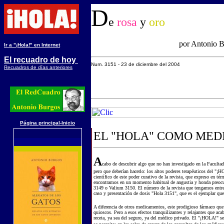
D
e
rosa
y
oro
por Antonio 
Ir a "¡Hola!" en Internet
El recuadro de hoy
Num. 3
151
-
23 d
e
diciembre
del 200
4
Recuadros de días anteriores
Página principal-Inicio
EL "HOLA" COMO MED
A
cabo de descubrir algo que no han investigado en la Facultad
pero que deberían hacerlo: los altos poderes terapéuticos del "
científico de este poder curativo de la revista, que expreso en t
encontramos en un momento habitual de angustia y honda preoc
3149 o Valium 3150. El número de la revista que tengamos entre 
caso y presentación de dosis "Hola 3151", que es el ejemplar que
A diferencia de otros medicamentos, este prodigioso fármaco que
quioscos. Pero a esos efectos tranquilizantes y relajantes que aca
receta, ya sea del seguro, ya del médico privado. El "¡HOLA!" se