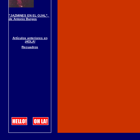
"JAZMINES EN EL OJAL",
de Antonio Burgos
Artículos anteriores en
¡HOLA!
Recuadros