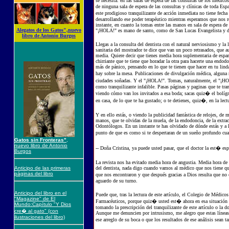
se necesita: en las salas de espera de las consultas de los médic
de ninguna sala de espera de las consultas y clínicas de toda E
este prodigioso tranquilizante de acción inmediata no tiene fech
desarrollando ese poder terapéutico mientras esperamos que nos rec
instante, en cuanto la tomas entre las manos en sala de espera de
Alegatos de los Gatos",nuevo
"¡HOLA!" es mano de santo, como de San Lucas Evangelista y 
libro de Antonio Burgos
Llegas a la consulta del dentista con el natural nerviosismo y l
sanitaria del mostrador te dice que van un poco retrasados, que au
media. Quiere decir que tienes media hora suplementaria de espan
chirriante que te tiene que horadar la otra para hacerte una endo
más de pánico, pensando en lo que te tienen que hacer en tu linda
hay sobre la mesa. Publicaciones de divulgación médica, alguna 
ciudades soñadas. Y el "¡HOLA!". Tomas, naturalmente, el "¡HOLA
como tranquilizante infalible. Pasas páginas y paginas que te tra
viendo cómo van los invitados a esa boda; sacas quiz� el bolígraf
en casa, de lo que te ha gustado; o te detienes, quiz�, en la lectu
Y en ello estás, o viendo la publicidad fantástica de relojes, de 
manos, que te olvidas de la muela, de la endodoncia, de la extracc
Odontólogos. En un instante te has olvidado de dónde estás y a 
punto de que es como si te despertaran de un sueño profundo cuand
Gatos sin Fronteras"
,
nuevo libro de Antonio
-- Doña Cristina, ya puede usted pasar, que el doctor la est� esp
Burgos
La revista nos ha evitado media hora de angustia. Media hora de d
Anticipo de las primeras
del dentista, nada digo cuando vamos al médico que nos tiene que 
páginas del libro
que nos encontraron y que después gracias a Dios resulta que no 
aguardo de su turno.
Anticipo del libro en el
Puede que, tras la lectura de este artículo, el Colegio de Médic
"Magazine" de El
Farmacéuticos, porque quiz� usted est� ahora en esa situación qu
Mundo:Capítulo "Y Dios
tomando la prescripción del tranquilizante de este artículo o la d
cre� al gato" (con
Aunque me denuncien por intrusismo, me alegro que estas líneas l
ilustraciones del libro)
ese arreglo de su boca o que los resultados de ese análisis sean 