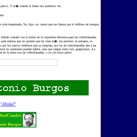
os para ti. Y as� cuando te llame nos podemos ver...
alo:
s toda despeinada. No, hijo, no: mejor que me llames por el teléfono de siempre,
n habrán contado con el eterno de la coquetería femenina para las videollamadas.
para señoras que no quieren que las vean as�, sin pintarse, ni peinarse, ni
is por los nuevos teléfonos que se compran, por los de videollamadas den a las
llamen no solamente puedan hablar, sino que salgan como son: guapísimas. ¡La
 en la salita con las videollamadas, y yo con estos pelos!
 "¡Hola!"