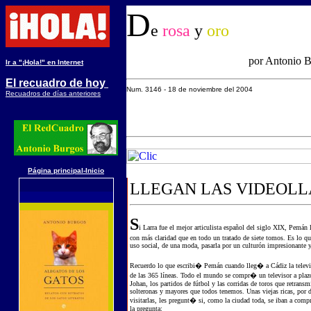
D
e
rosa
y
oro
por Antonio 
Ir a "¡Hola!" en Internet
El recuadro de hoy
Num. 3
146
-
18 d
e
noviembre
del 200
4
Recuadros de días anteriores
Página principal-Inicio
LLEGAN LAS VIDEOL
S
i Larra fue el mejor articulista español del siglo XIX, Pemán 
con más claridad que en todo un tratado de siete tomos. Es lo q
uso social, de una moda, pasarla por un culturón impresionante y 
Recuerdo lo que escribi� Pemán cuando lleg� a Cádiz la televis
de las 365 líneas. Todo el mundo se compr� un televisor a plazos
Johan, los partidos de fútbol y las corridas de toros que retrans
solteronas y mayores que todos tenemos. Unas viejas ricas, por de
visitarlas, les pregunt� si, como la ciudad toda, se iban a comp
la pregunta: