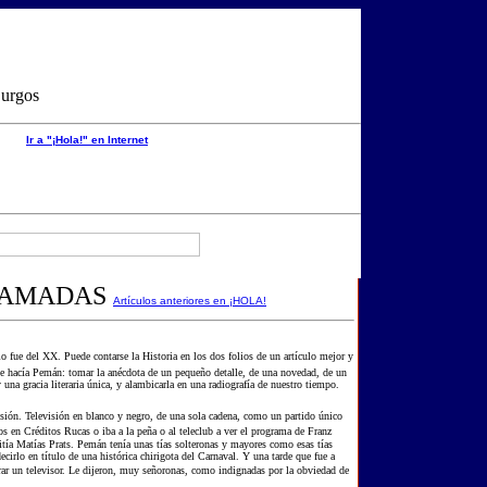
Burgos
Ir a "¡Hola!" en Internet
LAMADAS
Artículos anteriores en ¡HOLA!
lo fue del XX. Puede contarse la Historia en los dos folios de un artículo mejor y
ue hacía Pemán: tomar la anécdota de un pequeño detalle, de una novedad, de un
una gracia literaria única, y alambicarla en una radiografía de nuestro tiempo.
ión. Televisión en blanco y negro, de una sola cadena, como un partido único
 en Créditos Rucas o iba a la peña o al teleclub a ver el programa de Franz
mitía Matías Prats. Pemán tenía unas tías solteronas y mayores como esas tías
cirlo en título de una histórica chirigota del Carnaval. Y una tarde que fue a
rar un televisor. Le dijeron, muy señoronas, como indignadas por la obviedad de