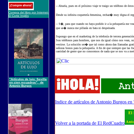
-- Abuela, pues en el próximo viaje te traigo un teléfono de ést
Compra del libro por Internet-
Desde su infinita coquetería femenina, rechaz� muy digna el reg
El Corte Inglés
-- S�, para que cuando no haya podido ir a la peluquería me vea
que as� nunca me pillarás en bata ni despeinada.
Supongo que en el marketing de la telefonía de tercera generació
Son teléfonos para hombres, que nos da igual cómo nos vean, no 
vestirse. La solución ser� que tal como ahora dan llamadas grat
señoras bonos para la peluquería. A fin de que siempre que las 
cantidad de gente que no conocemos de nada que se nos va a meter
"Artículos de lujo: Sevilla
en cien recuadros", de
Antonio Burgos
Indice de artículos de Antonio Burgos en
Volver a la portada de El RedCuadro