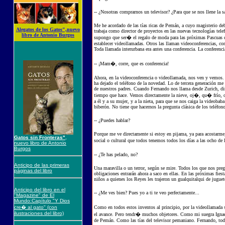
-- ¿Nosotras comprarnos un televisor? ¿Para que se nos llene la 
Me he acordado de las tías ricas de Pemán, a cuyo magisterio de
Alegatos de los Gatos",nuevo
trabaja como director de proyectos en las nuevas tecnologías tele
libro de Antonio Burgos
supongo que ser� el regalo de moda para las próximas Pascuas de
establecer videollamadas. Otros las llaman videoconferencias, con 
Toda llamada interurbana era antes una conferencia. La conferenci
-- ¡Mam�, corre, que es conferencia!
Ahora, en la videoconferencia o videollamada, nos ven y vemos.
ha dejado el teléfono de la novedad. Lo de tercera generación me
de nuestros padres. Cuando Fernando nos llama desde Zurich, diri
tiempo que hace. Vemos directamente la nieve, oj�, qu� frío, o 
a él y a su mujer, y a la nieta, para que se nos caiga la videob
biberón. No tiene que hacernos la pregunta clásica de los teléfo
-- ¿Puedes hablar?
Porque me ve directamente si estoy en pijama, ya para acostarme, 
Gatos sin Fronteras"
,
social o cultural que todos tenemos todos los días a las ocho de 
nuevo libro de Antonio
Burgos
-- ¿Te has pelado, no?
Anticipo de las primeras
Una maravilla o un terror, según se mire. Todos los que nos preg
páginas del libro
obligaciones entrarán ahora a saco en ellas. En las próximas fie
niños a quienes los Reyes les trajeron un gualquitalqui de juguet
Anticipo del libro en el
-- ¿Me ves bien? Pues yo a ti te veo perfectamente...
"Magazine" de El
Mundo:Capítulo "Y Dios
cre� al gato" (con
Como en todos estos inventos al principio, por la videollamada 
ilustraciones del libro)
el avance. Pero tendr� muchos objetores. Como mi suegra Ignac
de Pemán. Como las tías del televisor pemaniano. Fernando, todo