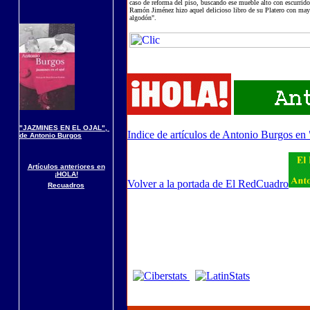
caso de reforma del piso, buscando ese mueble alto con escurrid
Ramón Jiménez hizo aquel delicioso libro de su Platero con mayú
algodón".
"JAZMINES EN EL OJAL",
Indice de artículos de Antonio Burgos en
de Antonio Burgos
Artículos anteriores en
¡HOLA!
Volver a la portada de El RedCuadro
Recuadros