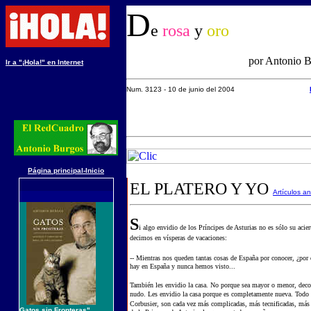
D
e
rosa
y
oro
por Antonio 
Ir a "¡Hola!" en Internet
Num. 3
123
-
10 d
e
junio
del 200
4
Página principal-Inicio
EL PLATERO Y YO
Artículos a
S
i algo envidio de los Príncipes de Asturias no es sólo su ac
decimos en vísperas de vacaciones:
-- Mientras nos queden tantas cosas de España por conocer, ¿por
hay en España y nunca hemos visto...
También les envidio la casa. No porque sea mayor o menor, decor
nudo. Les envidio la casa porque es completamente nueva. Todo 
Corbusier, son cada vez más complicadas, más tecnificadas, má
Gatos sin Fronteras"
,