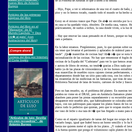
de la Princesa de Asturias lo que a usted a su señora:
nuevo libro de Antonio
Burgos
-- Hijo, Pepe, a ver si reformamos de una vez el cuarto de baño,
piso y no lo hemos tocado, cuando todo el mundo se ha hecho un
Anticipo de las primeras
páginas del libro
Estoy en el mismo trance que Pepe. De ah� mi envidia por la cas
en casa se ha quedado viejo, obsoleto. De media casa, vamos. He
Anticipo del libro en el
prácticamente, de suelos a techos, la casa donde viven, a la luz 
"Magazine" de El
Mundo:Capítulo "Y Dios
-- Hay que renovar las casas pensando en el futuro, porque no ha
cre� al gato" (con
caen a pedazos.
ilustraciones del libro)
En la labor estamos. Pregúntenme, pues, lo que quieran sobre sue
sin tener que levantar el pavimento y aplacados de mármol para 
laude". ¡Qu� maravillas de cocinas hay! Ah� s� que se nota lo q
Compra del libro por Internet-
racionalización de las cocinas. No hay que rememorar el fogón de
El Corte Inglés
cocinas de la España del "Cuéntame" para ver lo que hemos avan
y autora de libros de recetas, no tendr� gracias a Dios nada que 
hablo ya de las placas de vitrocerámica y de los hornos extraíble
esas maravillas de muebles cuyos cajones cierran perfectamente, 
departamentos donde hay un sitio para cada cosa, con los cubos 
las estanterías de las medicinas en las farmacias, que tiras de u
Biblioteca Nacional de latas de bonito, cartones de leche y frasco
Pero no han resuelto, ay, el problema del platero. En nuestras te
palabra no viene en el DRAE, pero en Andalucía llamamos platero 
alambres para poner las piezas separadamente y su escurridor para
desaparecer este mueble alto, que habitualmente se colocaba sobre 
bajos, con sus palitroques para separar los platos llanos de los s
platos todo lo perfectos que quieran, pero que te ocupan mucho m
ese vaso de leche o esa taza de t� que has fregado a mano para n
"Artículos de lujo: Sevilla
Como en el reparto igualitario de tareas del hogar me ocupo de la
en cien recuadros", de
vaciarlo luego, igual que Isabel busca un horno sencillo y lo ha 
Antonio Burgos
fuerza me quieren meter el cajón de los platos. ¿Y cuándo el lav
A la fuerza quieren que ponga el voluminoso cajón platero de los