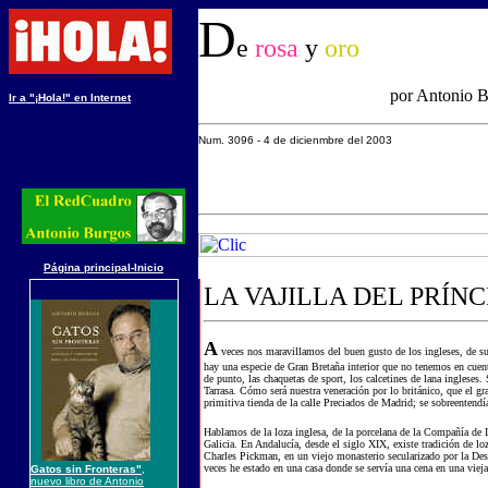
D
e
rosa
y
oro
por Antonio 
Ir a "¡Hola!" en Internet
Num. 3096 - 4
de dicienmbre del 2003
Página principal-Inicio
LA VAJILLA DEL PRÍN
A
veces nos maravillamos del buen gusto de los ingleses, de su
hay una especie de Gran Bretaña interior que no tenemos en cuent
de punto, las chaquetas de sport, los calcetines de lana ingleses. 
Tarrasa. Cómo será nuestra veneración por lo británico, que el 
primitiva tienda de la calle Preciados de Madrid; se sobreentendí
Hablamos de la loza inglesa, de la porcelana de la Compañía de 
Galicia. En Andalucía, desde el siglo XIX, existe tradición de lo
Charles Pickman, en un viejo monasterio secularizado por la Des
veces he estado en una casa donde se servía una cena en una vieja 
Gatos sin Fronteras"
,
nuevo libro de Antonio