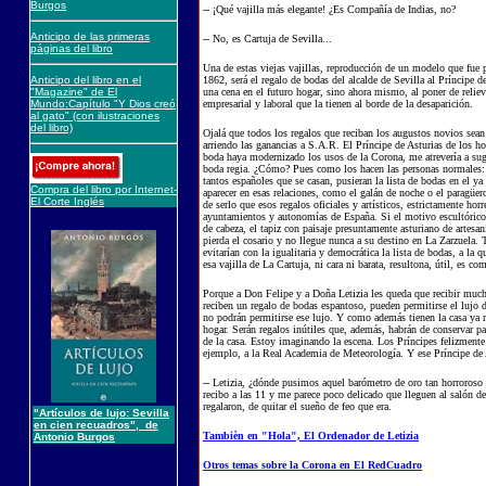
Burgos
-- ¡Qué vajilla más elegante! ¿Es Compañía de Indias, no?
Anticipo de las primeras
-- No, es Cartuja de Sevilla...
páginas del libro
Una de estas viejas vajillas, reproducción de un modelo que fue pi
Anticipo del libro en el
1862, será el regalo de bodas del alcalde de Sevilla al Príncipe d
"Magazine" de El
una cena en el futuro hogar, sino ahora mismo, al poner de relieve
Mundo:Capítulo "Y Dios creó
empresarial y laboral que la tienen al borde de la desaparición.
al gato" (con ilustraciones
del libro)
Ojalá que todos los regalos que reciban los augustos novios sean 
arriendo las ganancias a S.A.R. El Príncipe de Asturias de los ho
boda haya modernizado los usos de la Corona, me atrevería a sug
boda regia. ¿Cómo? Pues como los hacen las personas normales: c
tantos españoles que se casan, pusieran la lista de bodas en el y
Compra del libro por Internet-
aparecer en esas relaciones, como el galán de noche o el paragü
El Corte Inglés
de serlo que esos regalos oficiales y artísticos, estrictamente hor
ayuntamientos y autonomías de España. Si el motivo escultórico h
de cabeza, el tapiz con paisaje presuntamente asturiano de artes
pierda el cosario y no llegue nunca a su destino en La Zarzuela. T
evitarían con la igualitaria y democrática la lista de bodas, a la 
esa vajilla de La Cartuja, ni cara ni barata, resultona, útil, es co
Porque a Don Felipe y a Doña Letizia les queda que recibir much
reciben un regalo de bodas espantoso, pueden permitirse el lujo d
no podrán permitirse ese lujo. Y como además tienen la casa ya mo
hogar. Serán regalos inútiles que, además, habrán de conservar p
de la casa. Estoy imaginando la escena. Los Príncipes felizmente 
ejemplo, a la Real Academia de Meteorología. Y ese Príncipe de 
-- Letizia, ¿dónde pusimos aquel barómetro de oro tan horroros
recibo a las 11 y me parece poco delicado que lleguen al salón 
regalaron, de quitar el sueño de feo que era.
"Artículos de lujo: Sevilla
en cien recuadros", de
Tambièn en "Hola", El Ordenador de Letizia
Antonio Burgos
Otros temas sobre la Corona en El RedCuadro