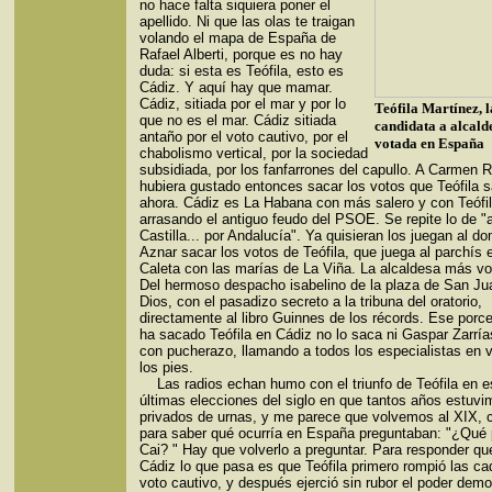
no hace falta siquiera poner el
apellido. Ni que las olas te traigan
volando el mapa de España de
Rafael Alberti, porque es no hay
duda: si esta es Teófila, esto es
Cádiz. Y aquí hay que mamar.
Cádiz, sitiada por el mar y por lo
Teófila Martínez, l
que no es el mar. Cádiz sitiada
candidata a alcald
antaño por el voto cautivo, por el
votada en España
chabolismo vertical, por la sociedad
subsidiada, por los fanfarrones del capullo. A Carmen 
hubiera gustado entonces sacar los votos que Teófila 
ahora. Cádiz es La Habana con más salero y con Teófi
arrasando el antiguo feudo del PSOE. Se repite lo de 
Castilla... por Andalucía". Ya quisieran los juegan al d
Aznar sacar los votos de Teófila, que juega al parchís 
Caleta con las marías de La Viña. La alcaldesa más vo
Del hermoso despacho isabelino de la plaza de San Ju
Dios, con el pasadizo secreto a la tribuna del oratorio,
directamente al libro Guinnes de los récords. Ese porc
ha sacado Teófila en Cádiz no lo saca ni Gaspar Zarrí
con pucherazo, llamando a todos los especialistas en 
los pies.
Las radios echan humo con el triunfo de Teófila en e
últimas elecciones del siglo en que tantos años estuv
privados de urnas, y me parece que volvemos al XIX, 
para saber qué ocurría en España preguntaban: "¿Qué
Cai? " Hay que volverlo a preguntar. Para responder qu
Cádiz lo que pasa es que Teófila primero rompió las ca
voto cautivo, y después ejerció sin rubor el poder demo