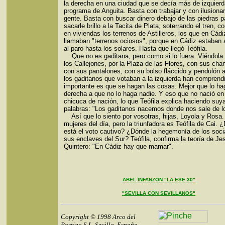
la derecha en una ciudad que se decía más de izquierd
programa de Anguita. Basta con trabajar y con ilusionar
gente. Basta con buscar dinero debajo de las piedras p
sacarle brillo a la Tacita de Plata, soterrando el tren, c
en viviendas los terrenos de Astilleros, los que en Cádi
llamaban "terrenos ociosos", porque en Cádiz estaban
al paro hasta los solares. Hasta que llegó Teófila.
Que no es gaditana, pero como si lo fuera. Viéndola 
los Callejones, por la Plaza de las Flores, con sus cha
con sus pantalones, con su bolso fláccido y pendulón 
los gaditanos que votaban a la izquierda han comprend
importante es que se hagan las cosas. Mejor que lo ha
derecha a que no lo haga nadie. Y eso que no nació en
chicuca de nación, lo que Teófila explica haciendo suy
palabras: "Los gaditanos nacemos donde nos sale de lo
Así que lo siento por vosotras, hijas, Loyola y Rosa.
mujeres del día, pero la triunfadora es Teófila de Cai. 
está el voto cautivo? ¿Dónde la hegemonía de los soci
sus enclaves del Sur? Teófila, confirma la teoría de Je
Quintero: "En Cádiz hay que mamar".
ABEL INFANZON "LA ESE 30"
"SEVILLA CON SEVILLANOS"
Copyright © 1998 Arco del
Postigo S.L. Sevilla, España.