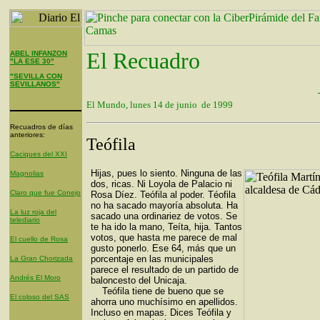
El Recuadro
ABEL INFANZON
"LA ESE 30"
"SEVILLA CON
SEVILLANOS"
El Mundo, lunes 14 de junio de 1999
Recuadros de días
anteriores:
Teófila
Caciques del XXI
Hijas, pues lo siento. Ninguna de las
Magnolias
dos, ricas. Ni Loyola de Palacio ni
Claro que fue Conejo
Rosa Díez. Teófila al poder. Téofila
no ha sacado mayoría absoluta. Ha
La luz roja del
sacado una ordinariez de votos. Se
telediario
te ha ido la mano, Teíta, hija. Tantos
votos, que hasta me parece de mal
El cuello de Rosa
gusto ponerlo. Ese 64, más que un
porcentaje en las municipales
La Gran Chorizada
parece el resultado de un partido de
Andrés El Moro
baloncesto del Unicaja.
Teófila tiene de bueno que se
El coloso del SAS
ahorra uno muchísimo en apellidos.
Incluso en mapas. Dices Teófila y